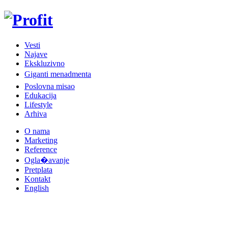
Vesti
Najave
Ekskluzivno
Giganti menadmenta
Poslovna misao
Edukacija
Lifestyle
Arhiva
O nama
Marketing
Reference
Ogla�avanje
Pretplata
Kontakt
English