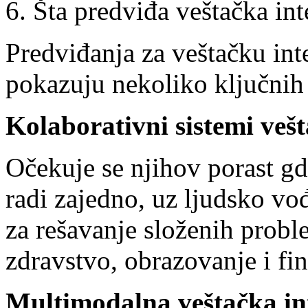
6. Šta predviđa veštačka int
Predviđanja za veštačku int
pokazuju nekoliko ključnih 
Kolaborativni sistemi vešt
Očekuje se njihov porast gd
radi zajedno, uz ljudsko vođ
za rešavanje složenih probl
zdravstvo, obrazovanje i fin
Multimodalna
veštačka in