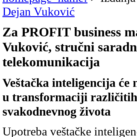
Dejan Vuković
Za PROFIT business ma
Vuković, stručni saradn
telekomunikacija
Veštačka inteligencija će 
u transformaciji različiti
svakodnevnog života
Upotreba veštačke inteligen