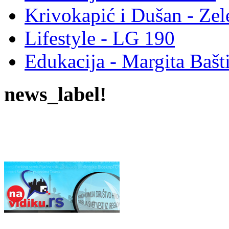
Krivokapić i Dušan - Ze
Lifestyle - LG 190
Edukacija - Margita Bašt
news_label!