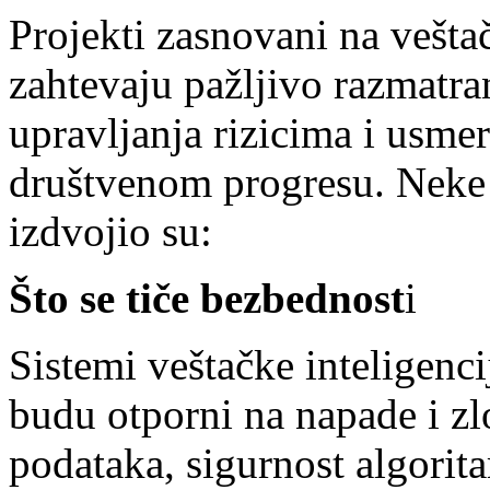
Projekti zasnovani na vešta
zahtevaju pažljivo razmatra
upravljanja rizicima i usm
društvenom progresu. Neke 
izdvojio su:
Što se tiče bezbednost
i
Sistemi veštačke inteligenci
budu otporni na napade i zl
podataka, sigurnost algorit