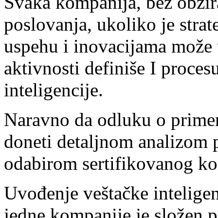
Svaka kompanija, bez obzira
poslovanja, ukoliko je stra
uspehu i inovacijama može u
aktivnosti definiše I proce
inteligencije.
Naravno da odluku o primeni
doneti detaljnom analizom p
odabirom sertifikovanog ko
Uvođenje veštačke intelige
jedne kompanije je složen p