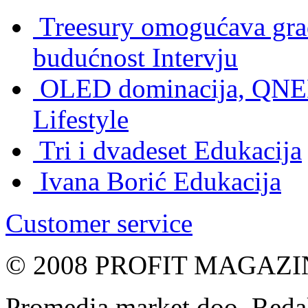
Treesury omogućava građ
budućnost
Intervju
OLED dominacija, QNED
Lifestyle
Tri i dvadeset
Edukacija
Ivana Borić
Edukacija
Customer service
© 2008 PROFIT MAGAZIN, 
Promedia market doo, Redak