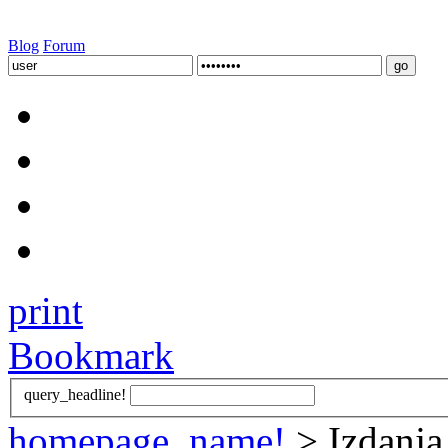
Blog
Forum
print
Bookmark
query_headline!
homepage_name!
> Izdanja