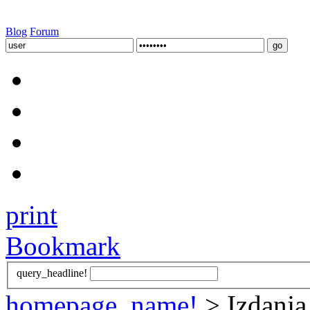
Blog
Forum
print
Bookmark
query_headline!
homepage_name!
> Izdanja