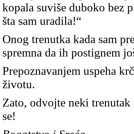
kopala suviše duboko bez p
šta sam uradila!“
Onog trenutka kada sam pre
spremna da ih postignem još
Prepoznavanjem uspeha krči
životu.
Zato, odvojte neki trenutak
se!