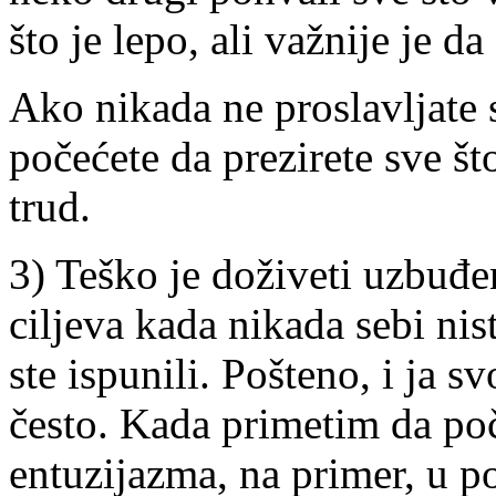
što je lepo, ali važnije je d
Ako nikada ne proslavljate s
počećete da prezirete sve št
trud.
3) Teško je doživeti uzbuđe
ciljeva kada nikada sebi nis
ste ispunili. Pošteno, i ja 
često. Kada primetim da poč
entuzijazma, na primer, u p