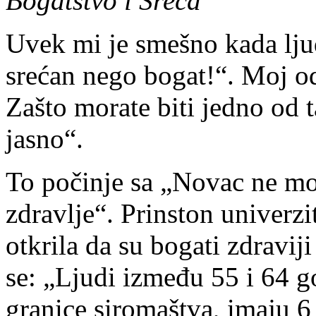
Bogatstvo i Sreća
Uvek mi je smešno kada ljud
srećan nego bogat!“. Moj od
Zašto morate biti jedno od t
jasno“.
To počinje sa „Novac ne mož
zdravlje“. Prinston univerzit
otkrila da su bogati zdravij
se: „Ljudi između 55 i 64 go
granice siromaštva, imaju 6