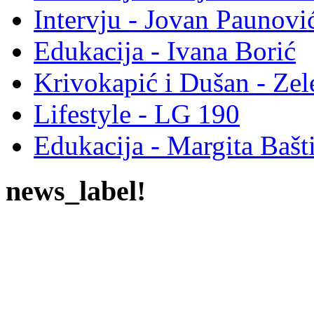
Intervju - Jovan Pauno
Edukacija - Ivana Borić
Krivokapić i Dušan - Ze
Lifestyle - LG 190
Edukacija - Margita Bašt
news_label!