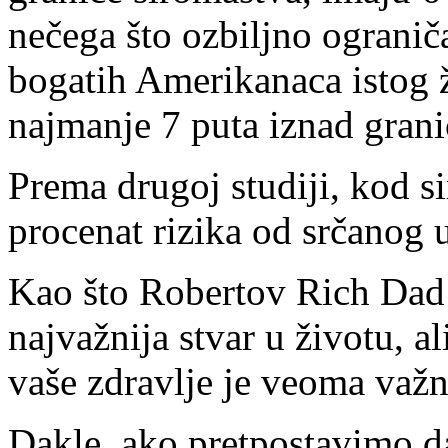
nečega što ozbiljno ogranič
bogatih Amerikanaca istog 
najmanje 7 puta iznad grani
Prema drugoj studiji, kod s
procenat rizika od srčanog
Kao što Robertov Rich Dad 
najvažnija stvar u životu, a
vaše zdravlje je veoma važn
Dakle, ako pretpostavimo d