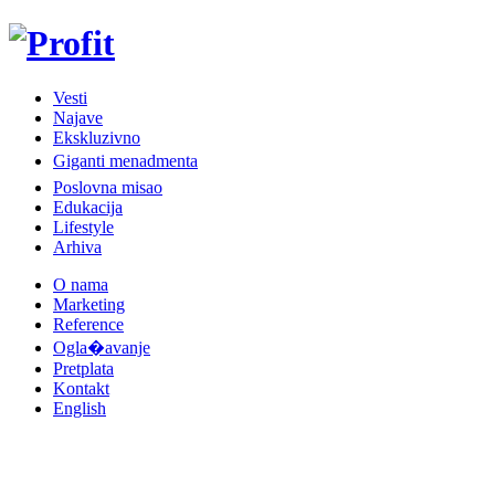
Vesti
Najave
Ekskluzivno
Giganti menadmenta
Poslovna misao
Edukacija
Lifestyle
Arhiva
O nama
Marketing
Reference
Ogla�avanje
Pretplata
Kontakt
English