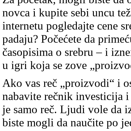
novca i kupite sebi uncu te
internetu pogledajte cene sre
padaju? Počećete da primeć
časopisima o srebru – i izne
u igri koja se zove „proizvo
Ako vas reč „proizvodi“ i os
nabavite rečnik investicija i
je samo reč. Ljudi vole da 
biste mogli da naučite po je