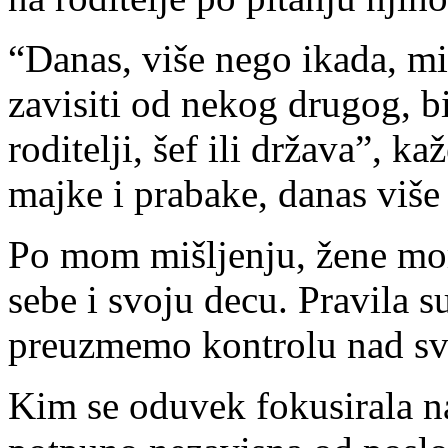
“Danas, više nego ikada, mi
zavisiti od nekog drugog, bi
roditelji, šef ili država”, k
majke i prabake, danas više 
Po mom mišljenju, žene mo
sebe i svoju decu. Pravila s
preuzmemo kontrolu nad s
Kim se oduvek fokusirala na