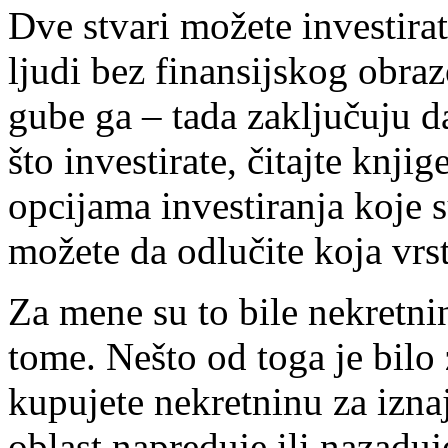
Dve stvari možete investira
ljudi bez finansijskog obra
gube ga – tada zaključuju da
što investirate, čitajte knjig
opcijama investiranja koje 
možete da odlučite koja vrs
Za mene su to bile nekretni
tome. Nešto od toga je bilo
kupujete nekretninu za iznaj
oblast napreduje ili nazaduj