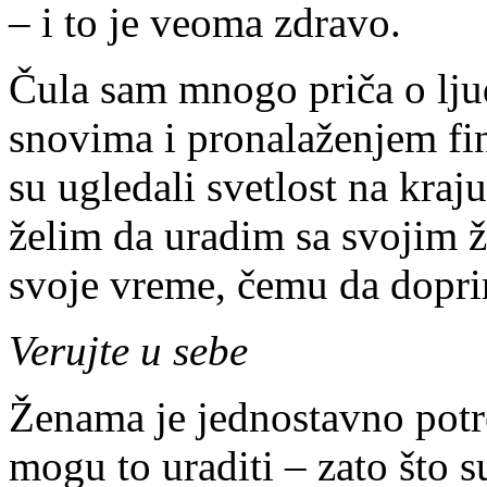
– i to je veoma zdravo.
Čula sam mnogo priča o ljud
snovima i pronalaženjem fi
su ugledali svetlost na kraju 
želim da uradim sa svojim 
svoje vreme, čemu da dopri
Verujte u sebe
Ženama je jednostavno potr
mogu to uraditi – zato što s