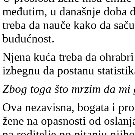
međutim, u današnje doba d
treba da nauče kako da saču
budućnost.
Njena kuća treba da ohrabri 
izbegnu da postanu statistik
Zbog toga što mrzim da mi 
Ova nezavisna, bogata i pr
žene na opasnosti od oslanja
na roditelje po pitanju njiho