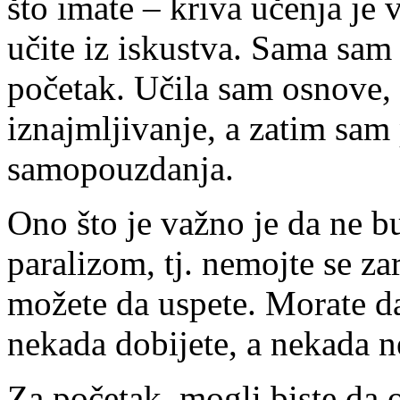
što imate – kriva učenja je v
učite iz iskustva. Sama sam
početak. Učila sam osnove,
iznajmljivanje, a zatim sam 
samopouzdanja.
Ono što je važno je da ne b
paralizom, tj. nemojte se za
možete da uspete. Morate da
nekada dobijete, a nekada n
Za početak, mogli biste da