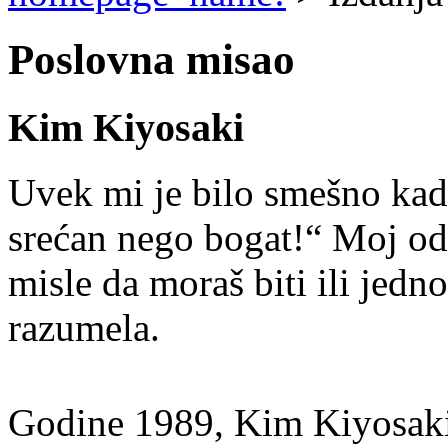
Poslovna misao
Kim Kiyosaki
Uvek mi je bilo smešno kada
srećan nego bogat!“ Moj odg
misle da moraš biti ili jedn
razumela.
Godine 1989, Kim Kiyosaki j