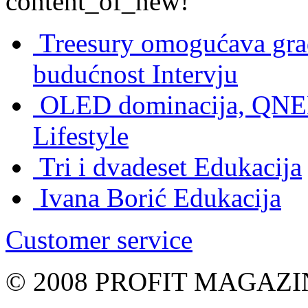
content_of_new!
Treesury omogućava građ
budućnost
Intervju
OLED dominacija, QNED
Lifestyle
Tri i dvadeset
Edukacija
Ivana Borić
Edukacija
Customer service
© 2008 PROFIT MAGAZIN, 