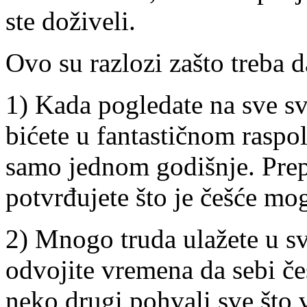
ste doživeli.
Ovo su razlozi zašto treba 
1) Kada pogledate na sve sv
bićete u fantastičnom raspol
samo jednom godišnje. Pre
potvrđujete što je češće mo
2) Mnogo truda ulažete u sv
odvojite vremena da sebi čes
neko drugi pohvali sve što 