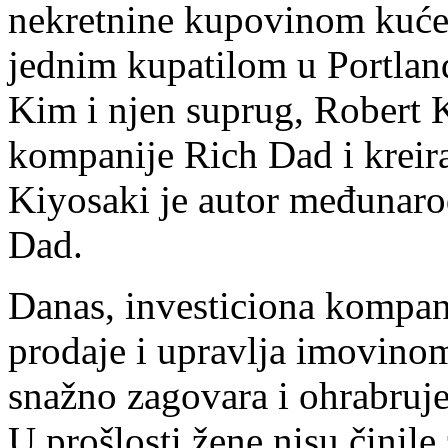
nekretnine kupovinom kuće z
jednim kupatilom u Portla
Kim i njen suprug, Robert K
kompanije Rich Dad i krei
Kiyosaki je autor međunaro
Dad.
Danas, investiciona kompani
prodaje i upravlja imovino
snažno zagovara i ohrabruje 
U prošlosti žene nisu činile