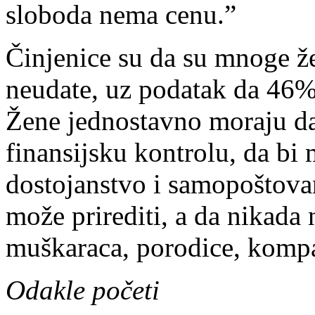
sloboda nema cenu.”
Činjenice su da su mnoge že
neudate, uz podatak da 46
Žene jednostavno moraju d
finansijsku kontrolu, da bi
dostojanstvo i samopoštovan
može prirediti, a da nikada 
muškaraca, porodice, kompan
Odakle početi