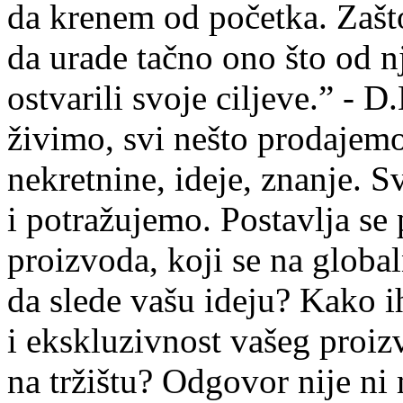
da krenem od početka. Zašt
da urade tačno ono što od nj
ostvarili svoje ciljeve.” -
živimo, svi nešto prodajem
nekretnine, ideje, znanje. 
i potražujemo. Postavlja se 
proizvoda, koji se na global
da slede vašu ideju? Kako i
i ekskluzivnost vašeg proiz
na tržištu? Odgovor nije ni