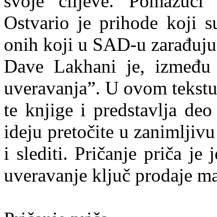
svoje ciljeve. Pomažući
Ostvario je prihode koji 
onih koji u SAD-u zarađuju 
Dave Lakhani je, između 
uveravanja”. U ovom tekstu 
te knjige i predstavlja d
ideju pretočite u zanimljivu
i slediti. Pričanje priča j
uveravanje ključ prodaje ma