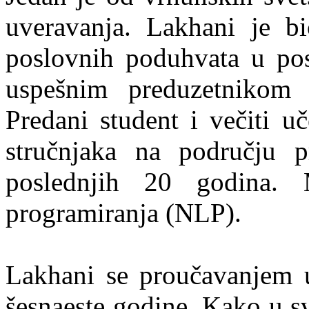
uveravanja. Lakhani je b
poslovnih poduhvata u pos
uspešnim preduzetnikom 
Predani student i večiti u
stručnjaka na području p
poslednjih 20 godina. M
programiranja (NLP).
Lakhani se proučavanjem 
šesnaeste godine. Kako u sv