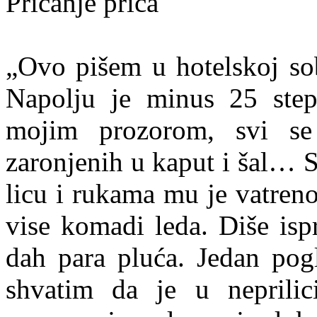
Pričanje priča
„Ovo pišem u hotelskoj so
Napolju je minus 25 step
mojim prozorom, svi se
zaronjenih u kaput i šal… 
licu i rukama mu je vatren
vise komadi leda. Diše isp
dah para pluća. Jedan pog
shvatim da je u neprilic