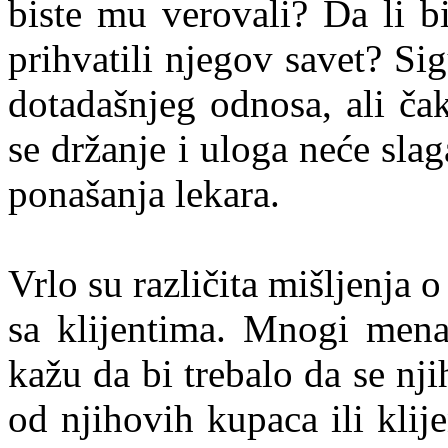
biste mu verovali? Da li bi
prihvatili njegov savet? S
dotadašnjeg odnosa, ali ča
se držanje i uloga neće sla
ponašanja lekara.
Vrlo su različita mišljenja 
sa klijentima. Mnogi mena
kažu da bi trebalo da se nji
od njihovih kupaca ili klij