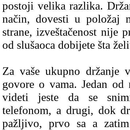
postoji velika razlika. Drža
način, dovesti u položaj 
strane, izveštačenost nije
od slušaoca dobijete šta želi
Za vaše ukupno držanje v
govore o vama. Jedan od n
videti jeste da se sni
telefonom, a drugi, dok dr
pažljivo, prvo sa a zatim