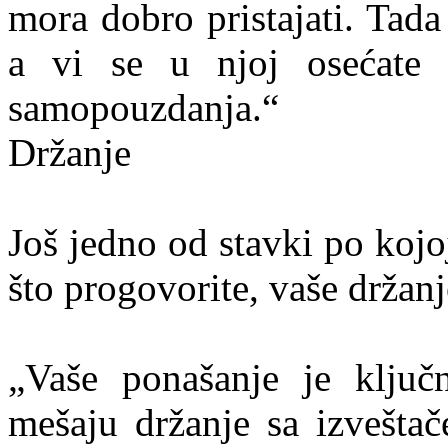
mora dobro pristajati. Tada
a vi se u njoj osećate 
samopouzdanja.“
Držanje
Još jedno od stavki po kojoj
što progovorite, vaše držanj
„Vaše ponašanje je ključn
mešaju držanje sa izveštač