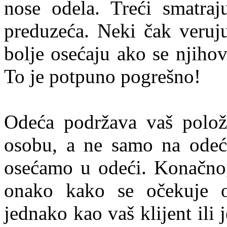
nose odela. Treći smatraj
preduzeća. Neki čak veruju
bolje osećaju ako se njihov
To je potpuno pogrešno!
Odeća podržava vaš položa
osobu, a ne samo na odeć
osećamo u odeći. Konačno, 
onako kako se očekuje 
jednako kao vaš klijent ili