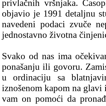
privlačnih vršnjaka. Časo
objavio je 1991 detaljnu s
navedeni podaci zvuče ne
jednostavno životna činjeni
Svako od nas ima očekivan
ponašanju ili govoru. Zamis
u ordinaciju sa blatnja
iznošenom kapom na glavi i
vam on pomoći da pronađet