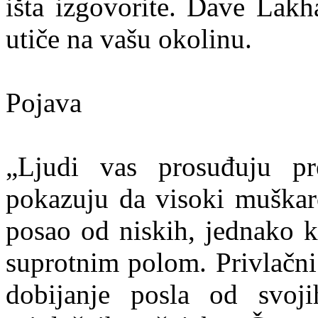
išta izgovorite. Dave Lakh
utiče na vašu okolinu.
Pojava
„Ljudi vas prosuđuju pre
pokazuju da visoki muškarc
posao od niskih, jednako k
suprotnim polom. Privlačni
dobijanje posla od svoj