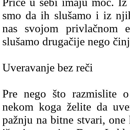
Priče u sebi imaju moć. Iz
smo da ih slušamo i iz nj
nas svojom privlačnom e
slušamo drugačije nego činj
Uveravanje bez reči
Pre nego što razmislite o
nekom koga želite da uver
pažnju na bitne stvari, on