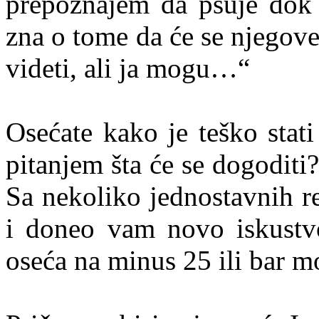
prepoznajem da psuje dok
zna o tome da će se njegov
videti, ali ja mogu…“
Osećate kako je teško stati
pitanjem šta će se dogoditi?
Sa nekoliko jednostavnih r
i doneo vam novo iskustv
oseća na minus 25 ili bar mo