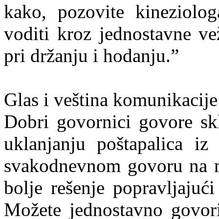
kako, pozovite kineziolog
voditi kroz jednostavne v
pri držanju i hodanju.”
Glas i veština komunikacije
Dobri govornici govore skl
uklanjanju poštapalica i
svakodnevnom govoru na me
bolje rešenje popravljajuć
Možete jednostavno govori