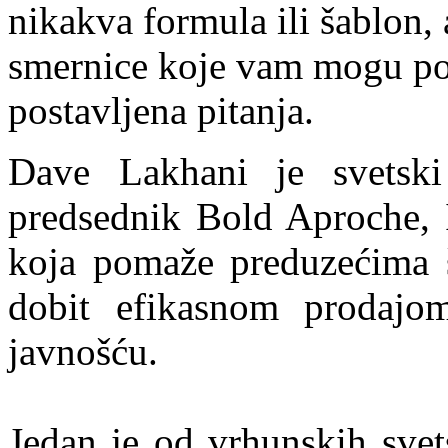
nikakva formula ili šablon, 
smernice koje vam mogu po
postavljena pitanja.
Dave Lakhani je svetski
predsednik Bold Aproche, I
koja pomaže preduzećima š
dobit efikasnom prodajo
javnošću.
Jedan je od vrhunskih svet