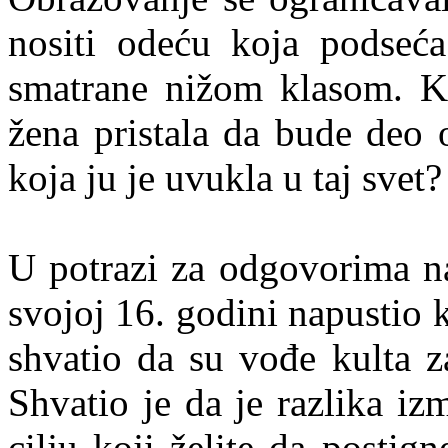
nositi odeću koja podseć
smatrane nižom klasom. K
žena pristala da bude deo
koja ju je uvukla u taj svet?
U potrazi za odgovorima na
svojoj 16. godini napustio k
shvatio da su vođe kulta z
Shvatio je da je razlika i
cilju koji želite da postig