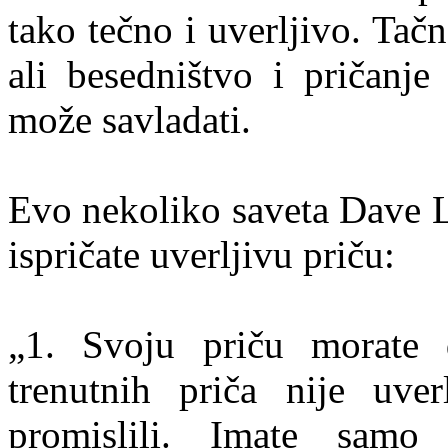
tako tečno i uverljivo. Tačn
ali besedništvo i pričanje
može savladati.
Evo nekoliko saveta Dave L
ispričate uverljivu priču:
„1. Svoju priču morate 
trenutnih priča nije uve
promislili. Imate samo