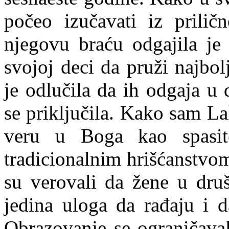
počeo izučavati iz prilič
njegovu braću odgajila je
svojoj deci da pruži najbol
je odlučila da ih odgaja u
se priključila. Kako sam La
veru u Boga kao spasite
tradicionalnim hrišćanstvom
su verovali da žene u druš
jedina uloga da rađaju i d
Obrazovanje se ograničaval