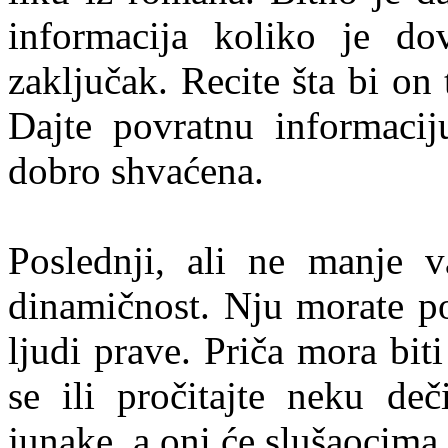
informacija koliko je do
zaključak. Recite šta bi on 
Dajte povratnu informaciju
dobro shvaćena.
Poslednji, ali ne manje v
dinamičnost. Nju morate po
ljudi prave. Priča mora biti
se ili pročitajte neku deč
junake, a oni će slušaocima