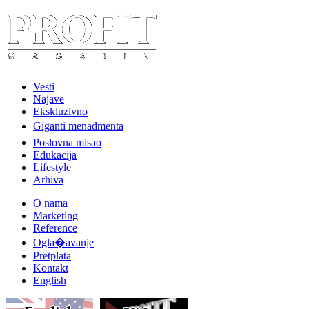
Vesti
Najave
Ekskluzivno
Giganti menadmenta
Poslovna misao
Edukacija
Lifestyle
Arhiva
O nama
Marketing
Reference
Ogla�avanje
Pretplata
Kontakt
English