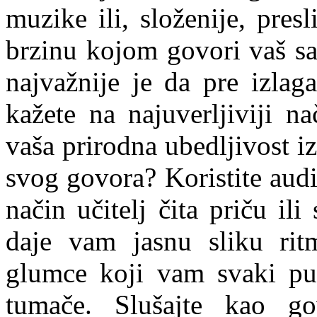
muzike ili, složenije, presli
brzinu kojom govori vaš sa
najvažnije je da pre izlaga
kažete na najuverljiviji n
vaša prirodna ubedljivost iz
svog govora? Koristite audi
način učitelj čita priču ili
daje vam jasnu sliku rit
glumce koji vam svaki put
tumače. Slušajte kao go