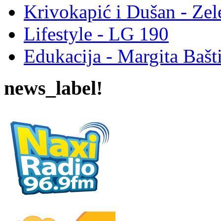
Krivokapić i Dušan - Ze
Lifestyle - LG 190
Edukacija - Margita Bašt
news_label!