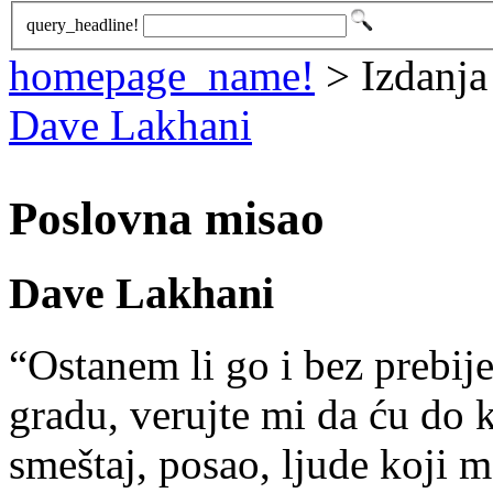
query_headline!
homepage_name!
> Izdanja
Dave Lakhani
Poslovna misao
Dave Lakhani
“Ostanem li go i bez prebi
gradu, verujte mi da ću do 
smeštaj, posao, ljude koji 