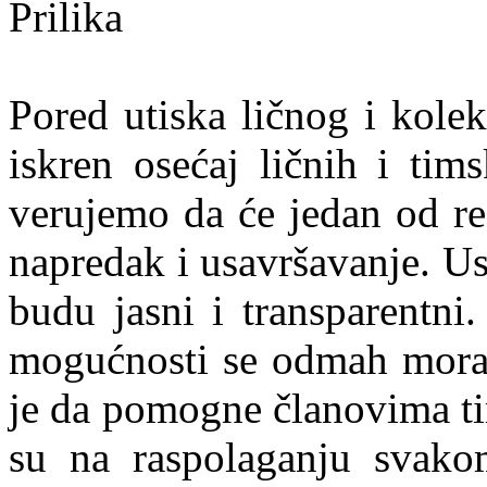
Prilika
Pored utiska ličnog i kole
iskren osećaj ličnih i tim
verujemo da će jedan od rez
napredak i usavršavanje. U
budu jasni i transparentni
mogućnosti se odmah moraju
je da pomogne članovima ti
su na raspolaganju svako