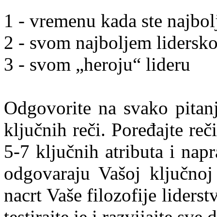
1 - vremenu kada ste najbolj
2 - svom najboljem lidersk
3 - svom „heroju“ lideru
Odgovorite na svako pitanje
ključnih reči. Poređajte reč
5-7 ključnih atributa i nap
odgovaraju Vašoj ključnoj 
nacrt Vaše filozofije liderst
testirajte je i razvijajte sve