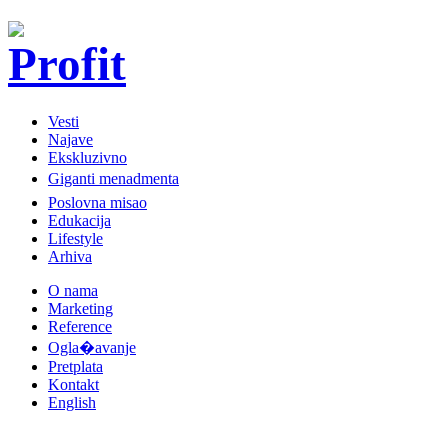
Vesti
Najave
Ekskluzivno
Giganti menadmenta
Poslovna misao
Edukacija
Lifestyle
Arhiva
O nama
Marketing
Reference
Ogla�avanje
Pretplata
Kontakt
English