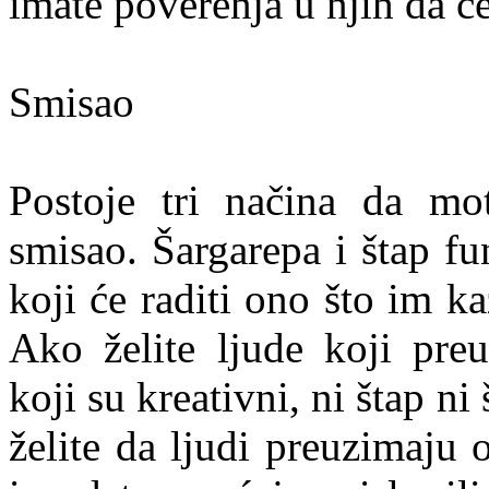
imate poverenja u njih da će
Smisao
Postoje tri načina da moti
smisao. Šargarepa i štap fu
koji će raditi ono što im ka
Ako želite ljude koji preu
koji su kreativni, ni štap n
želite da ljudi preuzimaju