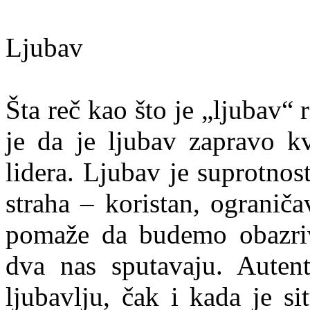
Ljubav
Šta reč kao što je „ljubav“ 
je da je ljubav zapravo kv
lidera. Ljubav je suprotnost 
straha – koristan, ograniča
pomaže da budemo obazrivi
dva nas sputavaju. Autent
ljubavlju, čak i kada je s