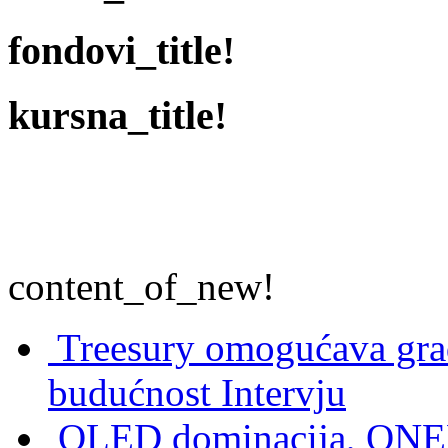
fondovi_title!
kursna_title!
content_of_new!
Treesury omogućava građ
budućnost
Intervju
OLED dominacija, QNED