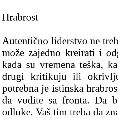
Hrabrost
Autentično liderstvo ne treb
može zajedno kreirati i od
kada su vremena teška, ka
drugi kritikuju ili okrivl
potrebna je istinska hrabro
da vodite sa fronta. Da b
odluke. Vaš tim treba da zn