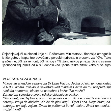
Objašnjavajući okolnosti koje su Pačuovom Ministarstvu finansija omogućile 
ističe gotovo frapantno povećanje poreskih prireza, u proseku za 40%. Tak
građevine, 5% za remont, 5% ličnog i 4% žandarskog prireza. Sve u svemu, p
“jednogodišnji prirez od 40%” donosi kao “jedna teška žrtva” kako bi se srps
VERESIJA NI ZA KRALJA
Mnoge su anegdote vezane za Dr Lazu Pačua. Jedna od njih je i ona kada je
200.000 dinara. Poslao je sekretara kod ministra Pačua da mu unapred ispa
sasluša sekretara, kiselo se osmehne i kaže: “Ne može”!
Zgranutom sekretaru svoju odluku objasnio je ovako :
“Umre kralj, ne daj Bože, a smrtan je kao svi mi. Ko će onda da vrati dug drž
nateraju kralja da abdicira. Ko će da plati dug? - Opet Laza. Nego brate, da 
zadrugu, oni daju zajam. Znam te pošten si čovek, biću ti žirant na menici,
može! I kvit!