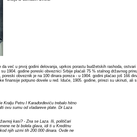
da već u prvoj godini delovanja, uprkos porastu budžetskih rashoda, ostvari o
o su 1904. godine poreski obveznici Srbije plaćali 75 % stalnog državnog p
oreski obveznik je na 100 dinara poreza - u 1904. godini plaćao još 166 din
ke finansije potpuno dovele u red. Iduće, 1905. godine, prirezi su ukinuti, ali
 Kralju Petru I Karađorđeviću trebalo hitno
lti ovu sumu od vladareve plate. Dr Laza
avnoj kasi? - Zna se Laza. Ili, političari
mene ne bi bolela glava, idi ti u Kreditnu
 kod njih uzmi tih 200.000 dinara. Ovde ne