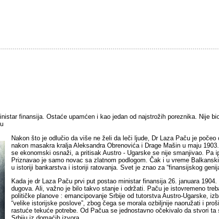
nistar finansija. Ostaće upamćen i kao jedan od najstrožih poreznika. Nije bio
ku
Nakon što je odlučio da više ne želi da leči ljude, Dr Laza Paču je počeo 
nakon masakra kralja Aleksandra Obrenovića i Drage Mašin u maju 1903. go
se ekonomski osnaži, a pritisak Austro - Ugarske se nije smanjivao. Pa ipa
Priznavao je samo novac sa zlatnom podlogom. Čak i u vreme Balkanskih r
u istoriji bankarstva i istoriji ratovanja. Svet je znao za “finansijskog gen
Kada je dr Laza Paču prvi put postao ministar finansija 26. januara 1904.
dugova. Ali, važno je bilo takvo stanje i održati. Paču je istovremeno tr
političke planove : emancipovanje Srbije od tutorstva Austro-Ugarske, iz
“velike istorijske poslove”, zbog čega se morala ozbiljnije naoružati i proš
rastuće tekuće potrebe. Od Pačua se jednostavno očekivalo da stvori ta
Srbiju iz domaćih izvora.