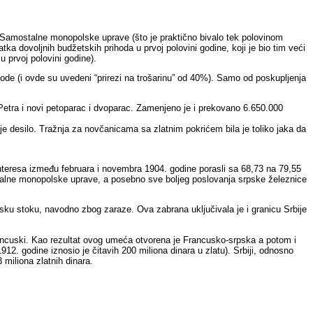
 Samostalne monopolske uprave (što je praktično bivalo tek polovinom
a dovoljnih budžetskih prihoda u prvoj polovini godine, koji je bio tim veći
u prvoj polovini godine).
ode (i ovde su uvedeni “prirezi na trošarinu” od 40%). Samo od poskupljenja
 Petra i novi petoparac i dvoparac. Zamenjeno je i prekovano 6.650.000
ije desilo. Tražnja za novčanicama sa zlatnim pokrićem bila je toliko jaka da
nteresa između februara i novembra 1904. godine porasli sa 68,73 na 79,55
stalne monopolske uprave, a posebno sve boljeg poslovanja srpske železnice
rpsku stoku, navodno zbog zaraze. Ova zabrana uključivala je i granicu Srbije
rancuski. Kao rezultat ovog umeća otvorena je Francusko-srpska a potom i
2. godine iznosio je čitavih 200 miliona dinara u zlatu). Srbiji, odnosno
miliona zlatnih dinara.