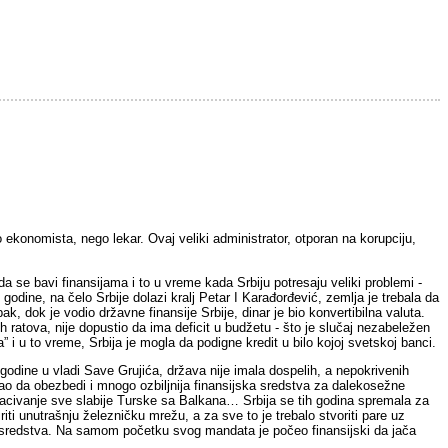
 ekonomista, nego lekar. Ovaj veliki administrator, otporan na korupciju,
da se bavi finansijama i to u vreme kada Srbiju potresaju veliki problemi -
dine, na čelo Srbije dolazi kralj Petar I Karađorđević, zemlja je trebala da
k, dok je vodio državne finansije Srbije, dinar je bio konvertibilna valuta.
atova, nije dopustio da ima deficit u budžetu - što je slučaj nezabeležen
ija” i u to vreme, Srbija je mogla da podigne kredit u bilo kojoj svetskoj banci.
 godine u vladi Save Grujića, država nije imala dospelih, a nepokrivenih
ebao da obezbedi i mnogo ozbiljnija finansijska sredstva za dalekosežne
bacivanje sve slabije Turske sa Balkana… Srbija se tih godina spremala za
iriti unutrašnju železničku mrežu, a za sve to je trebalo stvoriti pare uz
 sredstva. Na samom početku svog mandata je počeo finansijski da jača