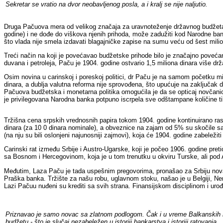
Sekretar se vratio na dvor neobavljenog posla, a i kralj se nije naljutio.
Druga Pačuova mera od velikog značaja za uravnoteženje državnog budžeta,
godine) i ne dođe do viškova njenih prihoda, može zadužiti kod Narodne banke
što vlada nije smela izdavati blagajničke zapise na sumu veću od šest miliona
Treći način na koji je povećavao budžetske prihode bilo je značajno povećan
duvana i petroleja, Paču je 1904. godine ostvario 1,5 miliona dinara više dr
Osim novina u carinskoj i poreskoj politici, dr Paču je na samom početku mi
dinara, a dublja valutna reforma nije sprovođena, što upućuje na zaključak
Pačuova budžetska i monetarna politika omogućila je da se opticaj novčanica 
je privilegovana Narodna banka potpuno iscrpela sve odštampane količine tih
Tržišna cena srpskih vrednosnih papira tokom 1904. godine kontinuirano ras
dinara (za 10 0 dinara nominale), a obveznice na zajam od 5% su skočile s
(na nju su bili oslonjeni najunosniji zajmovi), koja će 1904. godine zabeležit
Carinski rat između Srbije i Austro-Ugarske, koji je počeo 1906. godine pret
sa Bosnom i Hercegovinom, koja je u tom trenutku u okviru Turske, ali pod 
Međutim, Laza Paču je tada uspešnim pregovorima, pronašao za Srbiju nova t
Praška banka. Tržište za našu robu, uglavnom stoku, našao je u Belgiji, Nem
Lazi Pačuu nuđeni su krediti sa svih strana. Finansijskom disciplinom i uro
Priznavao je samo novac sa zlatnom podlogom. Čak i u vreme Balkanskih rat
budžetu - što je slučaj nezabeležen u istoriji bankarstva i istoriji ratovanja.