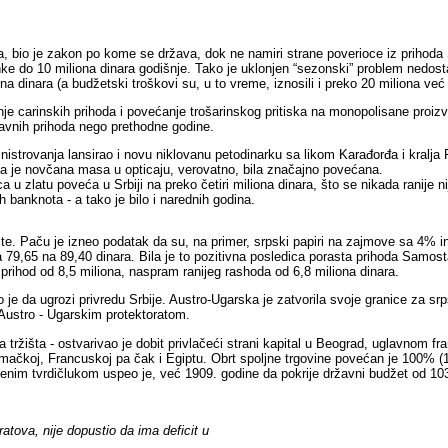
 bio je zakon po kome se država, dok ne namiri strane poverioce iz prihoda
 do 10 miliona dinara godišnje. Tako je uklonjen “sezonski” problem nedostatk
 dinara (a budžetski troškovi su, u to vreme, iznosili i preko 20 miliona već 
je carinskih prihoda i povećanje trošarinskog pritiska na monopolisane proizv
žavnih prihoda nego prethodne godine.
nistrovanja lansirao i novu niklovanu petodinarku sa likom Karađorđa i kralja
 da je novčana masa u opticaju, verovatno, bila značajno povećana.
u zlatu poveća u Srbiji na preko četiri miliona dinara, što se nikada ranije n
 banknota - a tako je bilo i narednih godina.
te. Paču je izneo podatak da su, na primer, srpski papiri na zajmove sa 4% i
a 79,65 na 89,40 dinara. Bila je to pozitivna posledica porasta prihoda Samo
i prihod od 8,5 miliona, naspram ranijeg rashoda od 6,8 miliona dinara.
io je da ugrozi privredu Srbije. Austro-Ugarska je zatvorila svoje granice za s
Austro - Ugarskim protektoratom.
ržišta - ostvarivao je dobit privlačeći strani kapital u Beograd, uglavnom f
ačkoj, Francuskoj pa čak i Egiptu. Obrt spoljne trgovine povećan je 100% (191
đenim tvrdičlukom uspeo je, već 1909. godine da pokrije državni budžet od 103 
ova, nije dopustio da ima deficit u