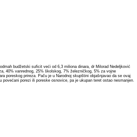
dmah budžetski suficit veći od 6,3 miliona dinara, dr Milorad Nedeljković
rireza, 40% vanrednog, 25% školskog, 7% železničkog, 5% za vojne
ara poreskog prireza. Paču je u Narodnoj skupštini objašnjavao da se ovaj
 su povećani porezi ili poreske osnovice, pa je ukupan teret ostao nesmanjen.