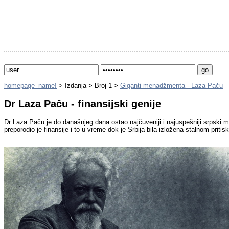
homepage_name!
> Izdanja > Broj 1 >
Giganti menadžmenta - Laza Paču
Dr Laza Paču - finansijski genije
Dr Laza Paču je do današnjeg dana ostao najčuveniji i najuspešniji srpski mi
preporodio je finansije i to u vreme dok je Srbija bila izložena stalnom pritis