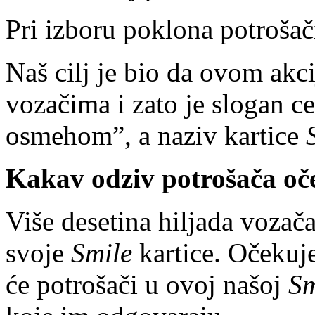
Pri izboru poklona potrošači
Naš cilj je bio da ovom akc
vozačima i zato je slogan c
osmehom”, a naziv kartice
Kakav odziv potrošača oč
Više desetina hiljada vozača
svoje
Smile
kartice. Očekuje
će potrošači u ovoj našoj
Sm