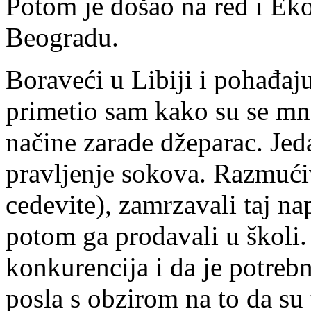
Potom je došao na red i Eko
Beogradu.
Boraveći u Libiji i pohađaju
primetio sam kako su se mn
načine zarade džeparac. Jeda
pravljenje sokova. Razmućiv
cedevite), zamrzavali taj na
potom ga prodavali u školi.
konkurencija i da je potrebn
posla s obzirom na to da su