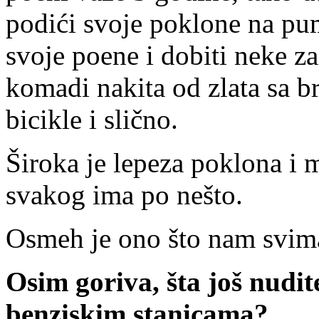
podići svoje poklone na pum
svoje poene i dobiti neke z
komadi nakita od zlata sa br
bicikle i slično.
Široka je lepeza poklona i m
svakog ima po nešto.
Osmeh je ono što nam svima
Osim goriva, šta još nudit
benziskim stanicama?