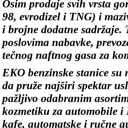
Osim prodaje svih vrsta g
98, evrodizel i TNG) i maz
i brojne dodatne sadržaje.
poslovima nabavke, prevoza
tečnog naftnog gasa za kome
EKO benzinske stanice su m
da pruže najširi spektar u
pažljivo odabranim asorti
kozmetiku za automobile
kafe, automatske i ručne au