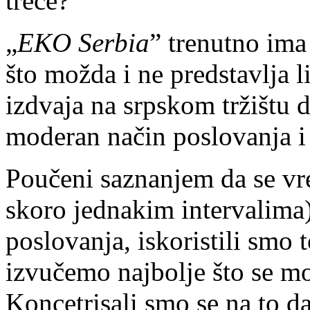
treće?
„
EKO Serbia
” trenutno ima
što možda i ne predstavlja l
izdvaja na srpskom tržištu d
moderan način poslovanja i 
Poučeni saznanjem da se vre
skoro jednakim intervalima)
poslovanja, iskoristili smo t
izvučemo najbolje što se m
Koncetrisali smo se na to