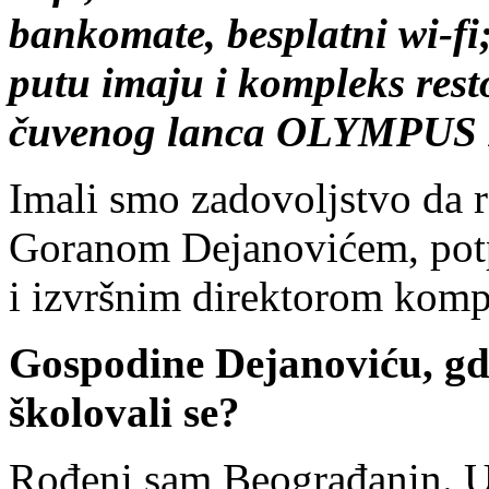
bankomate, besplatni wi-fi
putu imaju i kompleks rest
čuvenog lanca OLYMPUS P
Imali smo zadovoljstvo da
Goranom Dejanovićem, pot
i izvršnim direktorom komp
Gospodine Dejanoviću, gde
školovali se?
Rođeni sam Beograđanin. U 