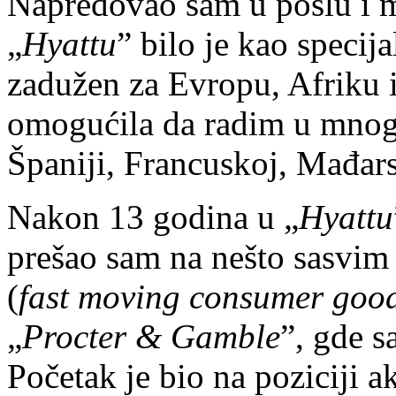
Napredovao sam u poslu i m
„
Hyattu
” bilo je kao specija
zadužen za Evropu, Afriku i 
omogućila da radim u mno
Španiji, Francuskoj, Mađar
Nakon 13 godina u „
Hyattu
prešao sam na nešto sasvim
(
fast moving consumer goo
„
Procter & Gamble
”, gde 
Početak je bio na poziciji 