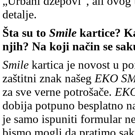
„Urbani džepovi”, ali ovog 
detalje.
Šta su to
Smile
kartice? K
njih? Na koji način se sa
Smile
kartica je novost u p
zaštitni znak našeg
EKO SM
za sve verne potrošače.
EKO
dobija potpuno besplatno 
je samo ispuniti formular
bismo mogli da pratimo saku