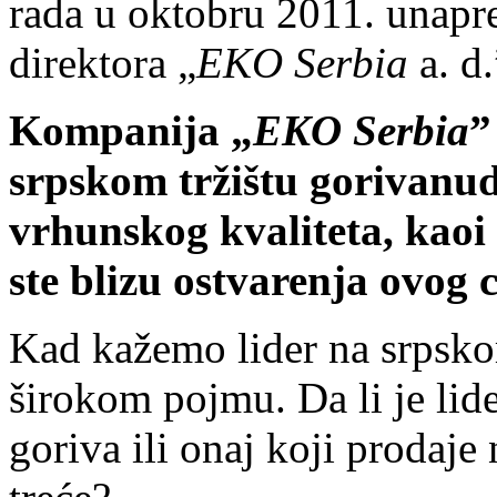
rada u oktobru 2011. unapr
direktora „
EKO Serbia
a. d.
Kompanija „
EKO Serbia
”
srpskom tržištu goriva
nud
vrhunskog kvaliteta, kaoi
ste blizu ostvarenja ovog c
Kad kažemo lider na srpsko
širokom pojmu. Da li je lide
goriva ili onaj koji prodaje 