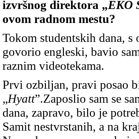
izvršnog direktora „
EKO S
ovom radnom mestu?
Tokom studentskih dana, s 
govorio engleski, bavio sa
raznim videotekama.
Prvi ozbiljan, pravi posao b
„
Hyatt
”.Zaposlio sam se sa
dana, zapravo, bilo je potr
Samit nestvrstanih, a na kr