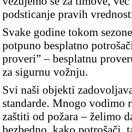
vezujemo se za timove, već z
podsticanje pravih vrednost
Svake godine tokom sezone
potpuno besplatno potrošač
proveri” – besplatnu prover
za sigurnu vožnju.
Svi naši objekti zadovoljav
standarde. Mnogo vodimo rač
zaštiti od požara – želimo d
bezbedno, kako potrošači, t