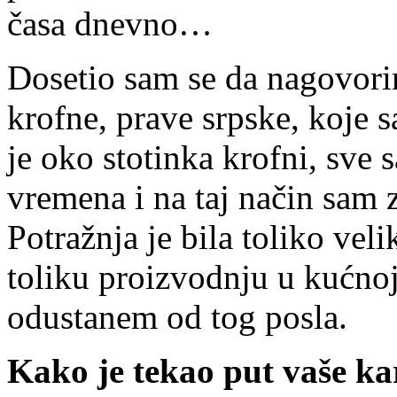
časa dnevno…
Dosetio sam se da nagovori
krofne, prave srpske, koje s
je oko stotinka krofni, sve
vremena i na taj način sam 
Potražnja je bila toliko vel
toliku proizvodnju u kućnoj
odustanem od tog posla.
Kako je tekao put vaše kar