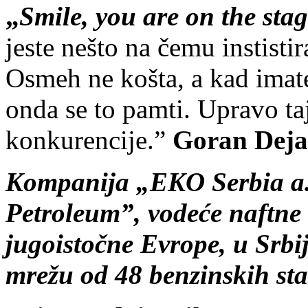
„
Smile, you are on the sta
jeste nešto na čemu instisti
Osmeh ne košta, a kad imat
onda se to pamti. Upravo ta
konkurencije.”
Goran Deja
Kompanija „EKO Serbia a. 
Petroleum”, vodeće naftne
jugoistočne Evrope, u Srbi
mrežu od 48 benzinskih s