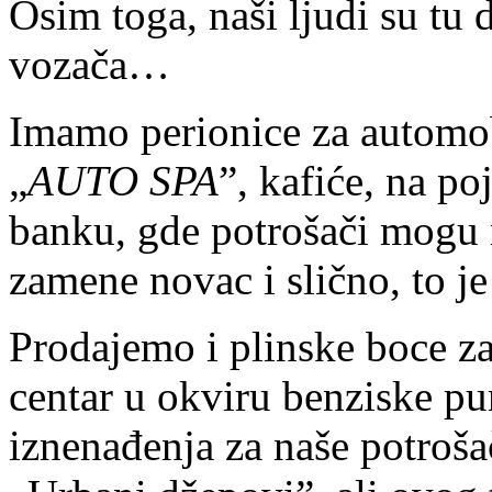
Osim toga, naši ljudi su tu 
vozača…
Imamo perionice za automo
„
AUTO SPA
”, kafiće, na 
banku, gde potrošači mogu 
zamene novac i slično, to je
Prodajemo i plinske boce z
centar u okviru benziske p
iznenađenja za naše potrošač