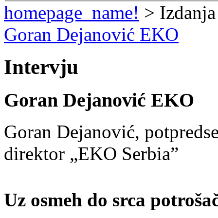
homepage_name!
> Izdanja
Goran Dejanović EKO
Intervju
Goran Dejanović EKO
Goran Dejanović, potpredse
direktor „EKO Serbia”
Uz osmeh do srca potro
ša