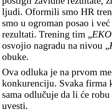
postigli zavidne rezultate, 
ljudi. Oformili smo HR tren
smo u ogroman posao i već 
rezultati. Trening tim „
EKO 
osvojio nagradu na nivou „
obuke.
Ova odluka je na prvom me
konkurenciju. Svaka firma k
sama odlučuje da li će robu 
uvesti.