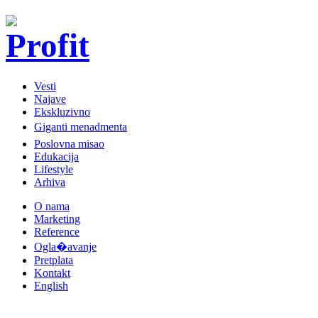
Vesti
Najave
Ekskluzivno
Giganti menadmenta
Poslovna misao
Edukacija
Lifestyle
Arhiva
O nama
Marketing
Reference
Ogla�avanje
Pretplata
Kontakt
English