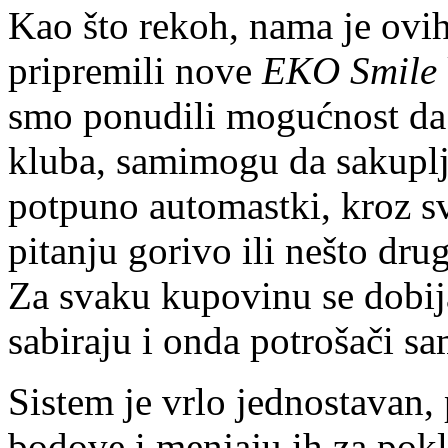
Kao što rekoh, nama je ovi
pripremili nove
EKO Smile
smo ponudili mogućnost da 
kluba, samimogu da sakuplj
potpuno automastki, kroz sv
pitanju gorivo ili nešto d
Za svaku kupovinu se dobij
sabiraju i onda potrošači s
Sistem je vrlo jednostavan, 
bodove i menjaju ih za pok