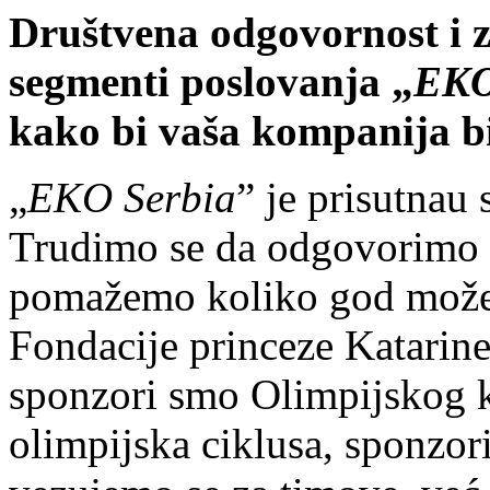
Društvena odgovornost i za
segmenti poslovanja „
EKO
kako bi vaša kompanija b
„
EKO Serbia
” je prisutnau
Trudimo se da odgovorimo n
pomažemo koliko god može
Fondacije princeze Katarine,
sponzori smo Olimpijskog k
olimpijska ciklusa, sponzor