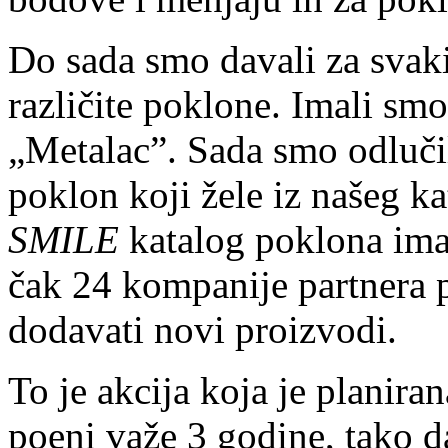
Do sada smo davali za svaki
različite poklone. Imali sm
„Metalac”. Sada smo odlučil
poklon koji žele iz našeg ka
SMILE
katalog poklona ima
čak 24 kompanije partnera 
dodavati novi proizvodi.
To je akcija koja je planira
poeni važe 3 godine, tako 