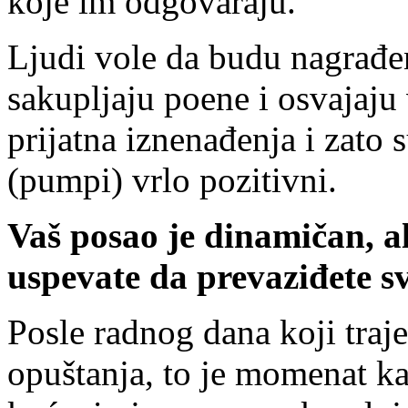
koje im odgovaraju.
Ljudi vole da budu nagrađeni
sakupljaju poene i osvajaju
prijatna iznenađenja i zato s
(pumpi) vrlo pozitivni.
Vaš posao je dinamičan, al
uspevate da prevaziđete s
Posle radnog dana koji traje 
opuštanja, to je momenat ka