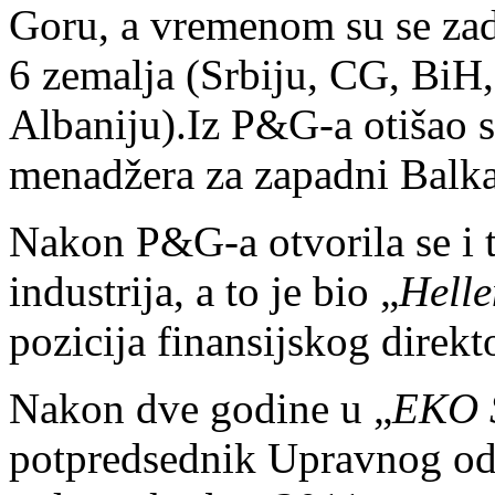
Goru, a vremenom su se zad
6 zemalja (Srbiju, CG, BiH
Albaniju).Iz P&G-a otišao s
menadžera za zapadni Balk
Nakon P&G-a otvorila se i 
industrija, a to je bio „
Helle
pozicija finansijskog direkt
Nakon dve godine u „
EKO 
potpredsednik Upravnog od