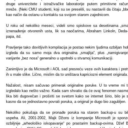
druge univerzitete i istraživačke laboratorije putem primitivne raču
mreže. (Neki CMU studenti, koji su se preselili, su nastavili da čitaju „bb
kao način da ostanu u kontaktu sa svojom starom zajednicom.
U roku od nekoliko meseci, videli smo spiskove sa desetinama „smaj
iznenađenje otvorenih usta, lik sa naočarima, Abraham Linkoln, Deda
papa, itd.
Pravljenje tako dovitljivih kompilacija je postao nekim ljudima ozbiljan hobi
izgleda da su samo moja dva originalna „smajlija“, plus „namigivanje“
varijante „bez nosa“ generalno u upotrebi u stvarnoj komunikaciji.
Zanimljivo je da Microsoft i AOL sad presreću veze ovih karaktera i pret
ih u male slike. Lično, mislim da to uništava kapriciozni element originala.
Nažalost, nisam sačuvao primerak originalne poruke. U to vreme mi t
izgledalo kao nešto važno. Kada sam shvatio da će ovaj fenomen nasm
lika biti dugovečan i proširiti se svetom kako se internet širio, bilo je 
kasno da se jednostavno povrati poruka, a original je dugo bio zagubljen.
Nekoliko pokušaja da se pronađe poruka na starom backup-u su bil
uspeha. Ali, 2001-2002, Majk Džons iz kompanije Microsoft je sponz
ozbiljnije „arheološko iskopavanje“ po prastarim backup-ovima. Džef B