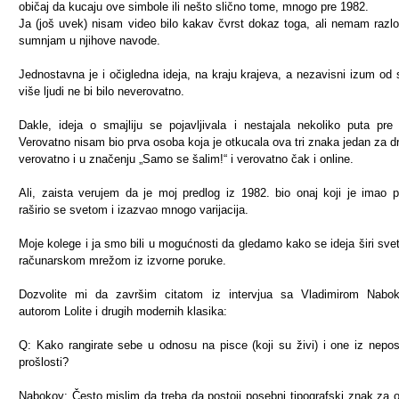
običaj da kucaju ove simbole ili nešto slično tome, mnogo pre 1982.
Ja (još uvek) nisam video bilo kakav čvrst dokaz toga, ali nemam razl
sumnjam u njihove navode.
Jednostavna je i očigledna ideja, na kraju krajeva, a nezavisni izum od 
više ljudi ne bi bilo neverovatno.
Dakle, ideja o smajliju se pojavljivala i nestajala nekoliko puta pre
Verovatno nisam bio prva osoba koja je otkucala ova tri znaka jedan za d
verovatno i u značenju „Samo se šalim!“ i verovatno čak i online.
Ali, zaista verujem da je moj predlog iz 1982. bio onaj koji je imao p
raširio se svetom i izazvao mnogo varijacija.
Moje kolege i ja smo bili u mogućnosti da gledamo kako se ideja širi sv
računarskom mrežom iz izvorne poruke.
Dozvolite mi da završim citatom iz intervjua sa Vladimirom Nabok
autorom Lolite i drugih modernih klasika:
Q: Kako rangirate sebe u odnosu na pisce (koji su živi) i one iz nepo
prošlosti?
Nabokov: Često mislim da treba da postoji posebni tipografski znak za