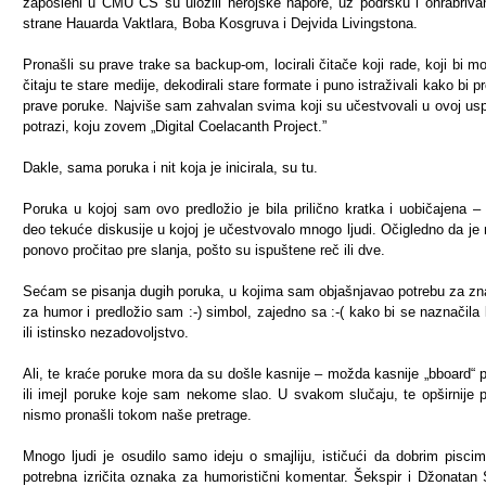
zaposleni u CMU CS su uložili herojske napore, uz podršku i ohrabriva
strane Hauarda Vaktlara, Boba Kosgruva i Dejvida Livingstona.
Pronašli su prave trake sa backup-om, locirali čitače koji rade, koji bi mo
čitaju te stare medije, dekodirali stare formate i puno istraživali kako bi p
prave poruke. Najviše sam zahvalan svima koji su učestvovali u ovoj us
potrazi, koju zovem „Digital Coelacanth Project.”
Dakle, sama poruka i nit koja je inicirala, su tu.
Poruka u kojoj sam ovo predložio je bila prilično kratka i uobičajena 
deo tekuće diskusije u kojoj je učestvovalo mnogo ljudi. Očigledno da je
ponovo pročitao pre slanja, pošto su ispuštene reč ili dve.
Sećam se pisanja dugih poruka, u kojima sam objašnjavao potrebu za z
za humor i predložio sam :-) simbol, zajedno sa :-( kako bi se naznačila l
ili istinsko nezadovoljstvo.
Ali, te kraće poruke mora da su došle kasnije – možda kasnije „bboard“ 
ili imejl poruke koje sam nekome slao. U svakom slučaju, te opširnije 
nismo pronašli tokom naše pretrage.
Mnogo ljudi je osudilo samo ideju o smajliju, ističući da dobrim piscim
potrebna izričita oznaka za humoristični komentar. Šekspir i Džonatan S