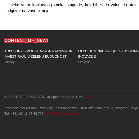
– neka vrsta konkavnog znaka, zagrade, koji bih sada voleo da stav
odgovor na vaše pitanje.
CONTENT_OF_NEW!
TREESURY OMOGUĆAVA GRAĐANIMA DA
OLED DOMINACIJA, QNED I XBOOM 
INVESTIRAJU U ZELENU BUDUĆNOST
INOVACIJE
Intervju
Lifestyle
© 2008 PROFIT MAGAZIN, all rights reserved. CMS:
OCP
Promedia market doo, Redakcija Profit magazina, Ulica Birčaninova br. 2, Beograd, Srbija,
Tel: +381 (0) 11 26 46 726,
info@profitmagazin.com