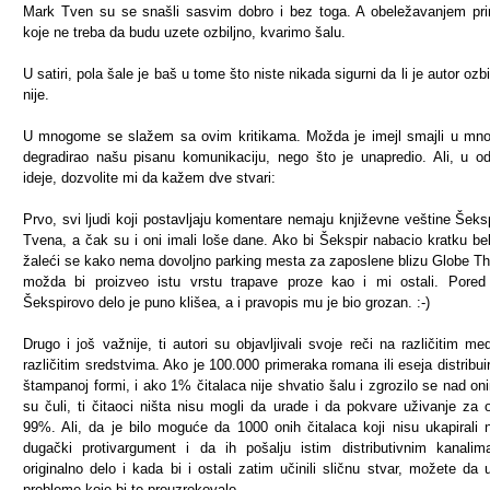
Mark Tven su se snašli sasvim dobro i bez toga. A obeležavanjem pr
koje ne treba da budu uzete ozbiljno, kvarimo šalu.
U satiri, pola šale je baš u tome što niste nikada sigurni da li je autor ozbil
nije.
U mnogome se slažem sa ovim kritikama. Možda je imejl smajli u m
degradirao našu pisanu komunikaciju, nego što je unapredio. Ali, u o
ideje, dozvolite mi da kažem dve stvari:
Prvo, svi ljudi koji postavljaju komentare nemaju književne veštine Šekspi
Tvena, a čak su i oni imali loše dane. Ako bi Šekspir nabacio kratku be
žaleći se kako nema dovoljno parking mesta za zaposlene blizu Globe Th
možda bi proizveo istu vrstu trapave proze kao i mi ostali. Pored
Šekspirovo delo je puno klišea, a i pravopis mu je bio grozan. :-)
Drugo i još važnije, ti autori su objavljivali svoje reči na različitim med
različitim sredstvima. Ako je 100.000 primeraka romana ili eseja distribui
štampanoj formi, i ako 1% čitalaca nije shvatio šalu i zgrozilo se nad on
su čuli, ti čitaoci ništa nisu mogli da urade i da pokvare uživanje za o
99%. Ali, da je bilo moguće da 1000 onih čitalaca koji nisu ukapirali 
dugački protivargument i da ih pošalju istim distributivnim kanali
originalno delo i kada bi i ostali zatim učinili sličnu stvar, možete da u
probleme koje bi to prouzrokovalo.