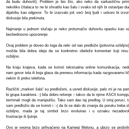
da budu duhoviti). Problem je bio što, ako neko da sarkastičnu pri
nekoliko čitalaca to ne bi shvatilo kao šalu i svako od njih bi ostavljao d
dijatribu kao odgovor. To bi izazvalo još veći broj ljudi i uskoro bi izvor
diskusije bila prekinuta.
Najmanje u jednom slučaju je neko protumačio duhovitu opasku kao oz
bezbednosno upozorenje.
Ovaj problem je doveo do toga da neki od nas predlože (polovina ozbiljno)
možda bila dobra ideja da se konkretno obeleže komentari koji nisu
ozbiljno.
Na kraju krajeva, kada se koristi tekstualna online komunikacija, ned
nam govor tela ili boja glasa da prenesu informaciju kada razgovaramo li
nekim ili preko telefona.
Različiti „markeri šala“ su predloženi, a usred diskusije, palo mi je na pa
bi grupa karaktera :-) bila dobro rešenje – takvo da bi njime ASCII kompju
terminali mogli da manipulišu. Tako sam dao taj predlog. U istoj poruci, 
sam predložio da se koristi i :-( da bi se dalo do znanja da poruku treba sh
ozbiljno, mada je taj simbol brzo evoluirao i u oznaku nezadovol
frustracije ili ljutnje.
Ovo je veoma brzo prihvaćeno na Karnegi Melonu, a ubrzo se proširil