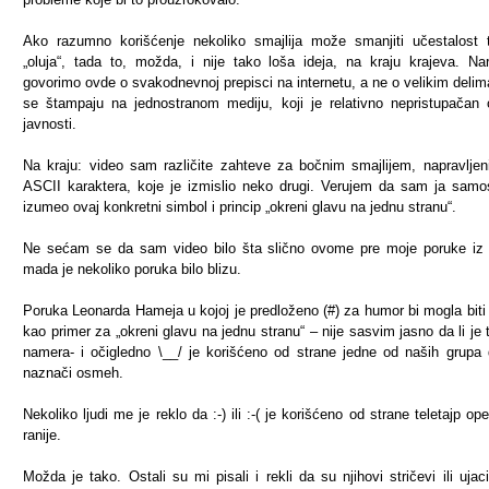
Ako razumno korišćenje nekoliko smajlija može smanjiti učestalost 
„oluja“, tada to, možda, i nije tako loša ideja, na kraju krajeva. Na
govorimo ovde o svakodnevnoj prepisci na internetu, a ne o velikim delim
se štampaju na jednostranom mediju, koji je relativno nepristupačan 
javnosti.
Na kraju: video sam različite zahteve za bočnim smajlijem, napravlje
ASCII karaktera, koje je izmislio neko drugi. Verujem da sam ja samo
izumeo ovaj konkretni simbol i princip „okreni glavu na jednu stranu“.
Ne sećam se da sam video bilo šta slično ovome pre moje poruke iz
mada je nekoliko poruka bilo blizu.
Poruka Leonarda Hameja u kojoj je predloženo (#) za humor bi mogla biti
kao primer za „okreni glavu na jednu stranu“ – nije sasvim jasno da li je t
namera- i očigledno \__/ je korišćeno od strane jedne od naših grupa
naznači osmeh.
Nekoliko ljudi me je reklo da :-) ili :-( je korišćeno od strane teletajp ope
ranije.
Možda je tako. Ostali su mi pisali i rekli da su njihovi stričevi ili ujaci