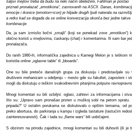
šaljivi mejlovi treba da budu na neki način obeleženi, Fahlman je postao
priznati pronalazač „emotikona“, zasnovanih na ASCII. Danas, kombinaci
emocije i ikonice (emotion+icon) je hiljade drugih ljudi naterala na razmišlj
a retko kad se događa da se online konverzacija okonča bez jedne takve
kombinacije.
Da, ja sam izmislio bočni „smajli“ (koji se ponekad zove „emotikon“) k
obično koristi u imejlovima, ćaskanju (chat) i komentarima. Ili sam bar je
pronalazača.
Do ranih 1980-ih, informatička zajednica u Karnegi Melon je s teškom
koristila online „oglasne table“ ili „bboards“.
One su bile preteče današnjih grupa za diskusiju i predstavljale su
društveni mehanizam u odeljenju – mesto gde su fakultet, zaposleni i st
mogli da diskutuju o teškim svakodnevnim pitanjima potpuno ravnopravno
Mnogi komentari su bili ozbiljni: oglasi, zahtevi za informacijama i stva
što su: „Upravo sam pronašao prsten u muškoj sobi na petom spratu
pripada?“ U ostalim porukama se diskutovalo o opštim temama, od pol
preko abortusa, do parkiranja u kampu i izgleda tastature (rastućim redo
zainteresovanosti). Čak i tada su „flame wars“ bili uobičajeni.
S obzirom na prirodu zajednice, mnogi komentari su bili duhoviti (ili je t