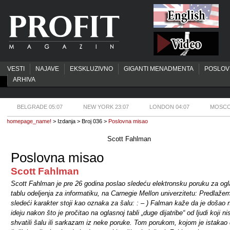
VESTI
NAJAVE
EKSKLUZIVNO
GIGANTI MENADMENTA
POSLOV
ARHIVA
BELGRADE 05:07
NEW YORK 23:07
LONDON 04:07
MOSCO
homepage_name!
> Izdanja > Broj 036 >
Poslovna misao
Scott Fahlman
Poslovna misao
Scott Fahlman
Scott Fahlman je pre 26 godina poslao sledeću elektronsku poruku za og
tablu odeljenja za informatiku, na Carnegie Mellon univerzitetu: Predlaže
sledeći karakter stoji kao oznaka za šalu: : – ) Falman kaže da je došao 
ideju nakon što je pročitao na oglasnoj tabli „duge dijatribe“ od ljudi koji ni
shvatili šalu ili sarkazam iz neke poruke. Tom porukom, kojom je istakao