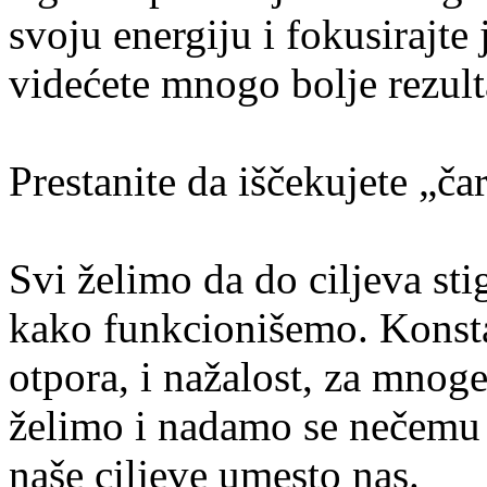
svoju energiju i fokusirajte j
videćete mnogo bolje rezult
Prestanite da iščekujete „č
Svi želimo da do ciljeva st
kako funkcionišemo. Konsta
otpora, i nažalost, za mnog
želimo i nadamo se nečemu i
naše ciljeve umesto nas.