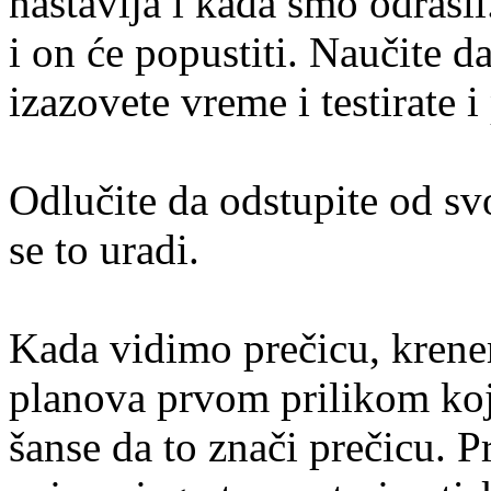
nastavlja i kada smo odrasl
i on će popustiti. Naučite da
izazovete vreme i testirate i
Odlučite da odstupite od s
se to uradi.
Kada vidimo prečicu, kren
planova prvom prilikom koj
šanse da to znači prečicu.