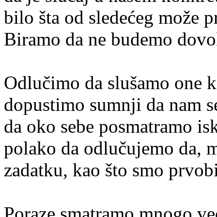
bilo šta od sledećeg može p
Biramo da ne budemo dovol
Odlučimo da slušamo one ko
dopustimo sumnji da nam s
da oko sebe posmatramo isk
polako da odlučujemo da, m
zadatku, kao što smo prvobi
Poraze smatramo mnogo veći