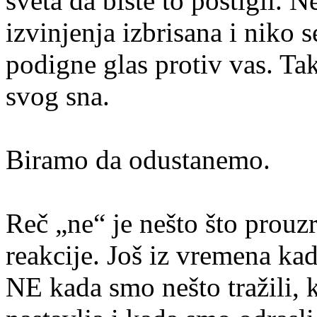
sveta da biste to postigli. N
izvinjenja izbrisana i niko 
podigne glas protiv vas. Tak
svog sna.
Biramo da odustanemo.
Reč „ne“ je nešto što prouzr
reakcije. Još iz vremena ka
NE kada smo nešto tražili, k