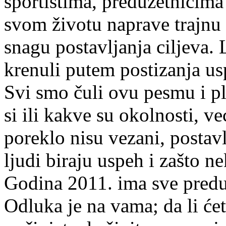
sportistima, preduzetnicima
svom životu naprave trajnu
snagu postavljanja ciljeva. L
krenuli putem postizanja u
Svi smo čuli ovu pesmu i ple
si ili kakve su okolnosti, v
poreklo nisu vezani, postavl
ljudi biraju uspeh i zašto n
Godina 2011. ima sve predu
Odluka je na vama; da li će