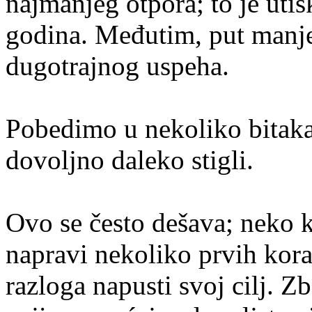
najmanjeg otpora; to je uti
godina. Međutim, put manje
dugotrajnog uspeha.
Pobedimo u nekoliko bitaka
dovoljno daleko stigli.
Ovo se često dešava; neko k
napravi nekoliko prvih kor
razloga napusti svoj cilj. Z