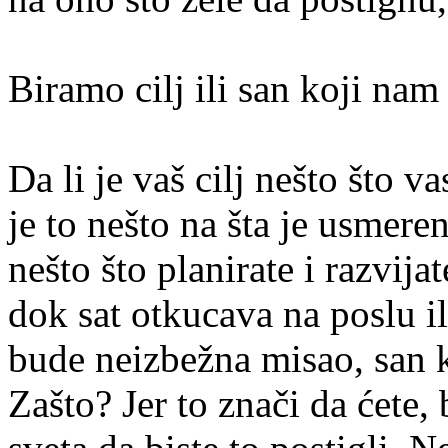
Biramo cilj ili san koji na
Da li je vaš cilj nešto što 
je to nešto na šta je usmere
nešto što planirate i razvija
dok sat otkucava na poslu il
bude neizbežna misao, san k
Zašto? Jer to znači da ćete, 