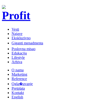
Vesti
Najave
Ekskluzivno
Giganti menadmenta
Poslovna misao
Edukacija
Lifestyle
Arhiva
O nama
Marketing
Reference
Ogla�avanje
Pretplata
Kontakt
English