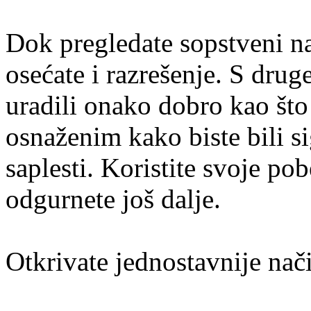
Dok pregledate sopstveni na
osećate i razrešenje. S druge
uradili onako dobro kao što 
osnaženim kako biste bili s
saplesti. Koristite svoje po
odgurnete još dalje.
Otkrivate jednostavnije nači