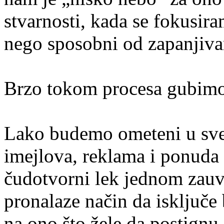
stvarnosti, kada se fokusira
nego sposobni od zapanjiva
Brzo tokom procesa gubimo
Lako budemo ometeni u svet
imejlova, reklama i ponuda 
čudotvorni lek jednom zau
pronalaze način da isključe
na ono što žele da postignu,