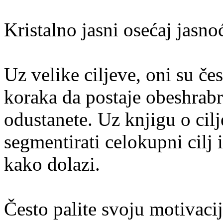
Kristalno jasni osećaj jasno
Uz velike ciljeve, oni su č
koraka da postaje obeshrabr
odustanete. Uz knjigu o cil
segmentirati celokupni cilj i
kako dolazi.
Često palite svoju motivacij