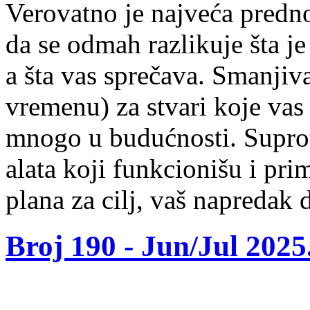
Verovatno je najveća predn
da se odmah razlikuje šta je
a šta vas sprečava. Smanjiv
vremenu) za stvari koje va
mnogo u budućnosti. Suprot
alata koji funkcionišu i pri
plana za cilj, vaš napredak 
Broj 190 -
Jun/Jul 2025