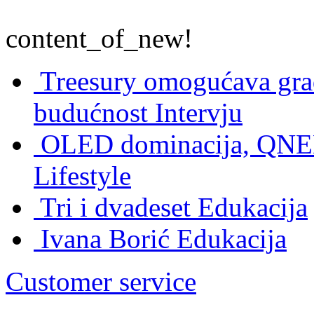
content_of_new!
Treesury omogućava građ
budućnost
Intervju
OLED dominacija, QNED
Lifestyle
Tri i dvadeset
Edukacija
Ivana Borić
Edukacija
Customer service