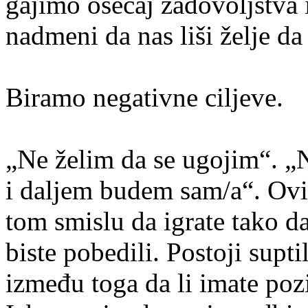
gajimo osećaj zadovoljstva 
nadmeni da nas liši želje d
Biramo negativne ciljeve.
„Ne želim da se ugojim“. „
i daljem budem sam/a“. Ovi 
tom smislu da igrate tako da
biste pobedili. Postoji supti
između toga da li imate pozit