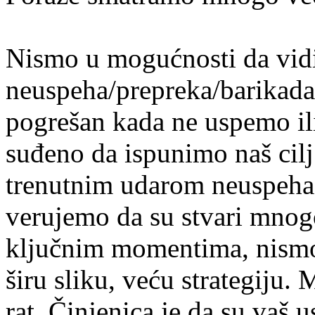
Nismo u mogućnosti da vidi
neuspeha/prepreka/barikada
pogrešan kada ne uspemo ili
suđeno da ispunimo naš cil
trenutnim udarom neuspeha,
verujemo da su stvari mnogo
ključnim momentima, nism
širu sliku, veću strategiju. M
rat. Činjenica je da su vaš 