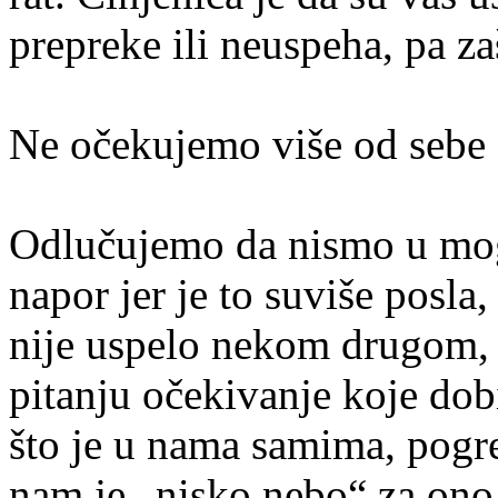
prepreke ili neuspeha, pa za
Ne očekujemo više od sebe
Odlučujemo da nismo u mog
napor jer je to suviše posla
nije uspelo nekom drugom, p
pitanju očekivanje koje dob
što je u nama samima, pog
nam je „nisko nebo“ za ono