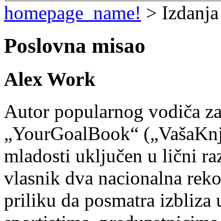
homepage_name!
> Izdanja
Poslovna misao
Alex Work
Autor popularnog vodiča za 
„YourGoalBook“ („VašaKnji
mladosti uključen u lični ra
vlasnik dva nacionalna rekor
priliku da posmatra izbliza 