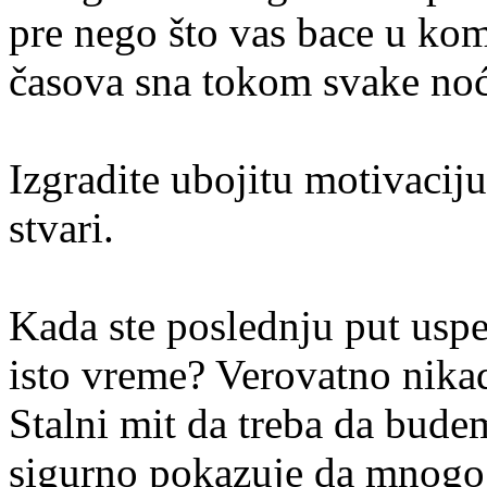
pre nego što vas bace u komu
časova sna tokom svake noć
Izgradite ubojitu motivaciju 
stvari.
Kada ste poslednju put uspel
isto vreme? Verovatno nikada
Stalni mit da treba da bud
sigurno pokazuje da mnogo 