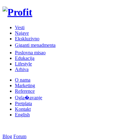
Vesti
Najave
Ekskluzivno
Giganti menadmenta
Poslovna misao
Edukacija
Lifestyle
Arhiva
O nama
Marketing
Reference
Ogla�avanje
Pretplata
Kontakt
English
Blog
Forum