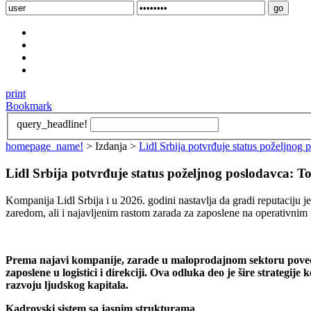
print
Bookmark
query_headline!
homepage_name!
> Izdanja >
Lidl Srbija potvrđuje status poželjnog 
Lidl Srbija potvrđuje status poželjnog poslodavca: To
Kompanija Lidl Srbija i u 2026. godini nastavlja da gradi reputaciju 
zaredom, ali i najavljenim rastom zarada za zaposlene na operativnim
Prema najavi kompanije, zarade u maloprodajnom sektoru pove
zaposlene u logistici i direkciji. Ova odluka deo je šire strat
razvoju ljudskog kapitala.
Kadrovski sistem sa jasnim strukturama