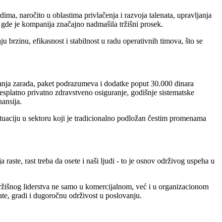
ma, naročito u oblastima privlačenja i razvoja talenata, upravljanja
 gde je kompanija značajno nadmašila tržišni prosek.
u brzinu, efikasnost i stabilnost u radu operativnih timova, što se
ećanja zarada, paket podrazumeva i dodatke poput 30.000 dinara
splatno privatno zdravstveno osiguranje, godišnje sistematske
ansija.
tuaciju u sektoru koji je tradicionalno podložan čestim promenama
e, rast treba da osete i naši ljudi - to je osnov održivog uspeha u
tržišnog liderstva ne samo u komercijalnom, već i u organizacionom
ate, gradi i dugoročnu održivost u poslovanju.