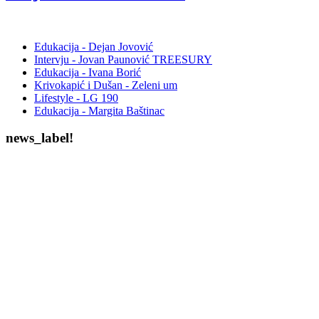
Edukacija - Dejan Jovović
Intervju - Jovan Paunović TREESURY
Edukacija - Ivana Borić
Krivokapić i Dušan - Zeleni um
Lifestyle - LG 190
Edukacija - Margita Baštinac
news_label!