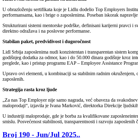
U obrazloženju sertifikata koje je Lidlu dodelio Top Employers Instit
performansama, kao i brige o zaposlenima. Poseban iskorak napravljen
Strukturirani sistemi mentorske podrške, definisani karijerni pravci i 
direktno odražava i na poslovne performanse.
Stabilan paket, predvidivost i dugoročnost
Lidl Srbija zaposlenima nudi konzistentan i transparentan sistem kom
godišnjeg dodatka za odmor, kao i do 50.000 dinara godišnje kroz in
preglede, kao i pristup programu EAP – Employee Assistance Program, k
Upravo ovi elementi, u kombinaciji sa stabilnim radnim okruženjem, 
zaposlenih.
Strategija rasta kroz ljude
„Za nas Top Employer nije samo nagrada, već obaveza da svakodnevno 
maloprodaji“, izjavila je Ivana Marković, direktorka Direkcije ljudskih
U industriji maloprodaje, gde je borba za kvalifikovane zaposleneint
smislu. Posvećenost stabilnosti, transparentnosti i razvoju zaposlenih
Broj 190 -
Jun/Jul 2025.
.