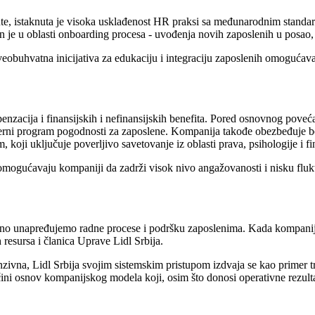
ute, istaknuta je visoka usklađenost HR praksi sa međunarodnim standardi
 je u oblasti onboarding procesa - uvođenja novih zaposlenih u posao,
sveobuhvatna inicijativa za edukaciju i integraciju zaposlenih omogućavaj
penzacija i finansijskih i nefinansijskih benefita. Pored osnovnog pov
terni program pogodnosti za zaposlene. Kompanija takođe obezbeđuje be
oji uključuje poverljivo savetovanje iz oblasti prava, psihologije i fin
omogućavaju kompaniji da zadrži visok nivo angažovanosti i nisku fluk
unapređujemo radne procese i podršku zaposlenima. Kada kompanija rast
 resursa i članica Uprave Lidl Srbija.
enzivna, Lidl Srbija svojim sistemskim pristupom izdvaja se kao primer 
 čini osnov kompanijskog modela koji, osim što donosi operativne rezult