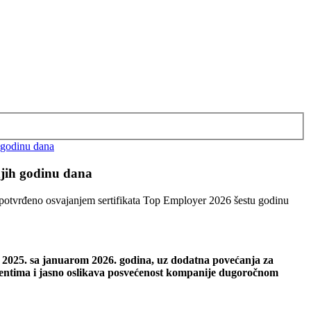
h godinu dana
dnjih godinu dana
 je potvrđeno osvajanjem sertifikata Top Employer 2026 šestu godinu
r 2025. sa januarom 2026. godina, uz dodatna povećanja za
egmentima i jasno oslikava posvećenost kompanije dugoročnom