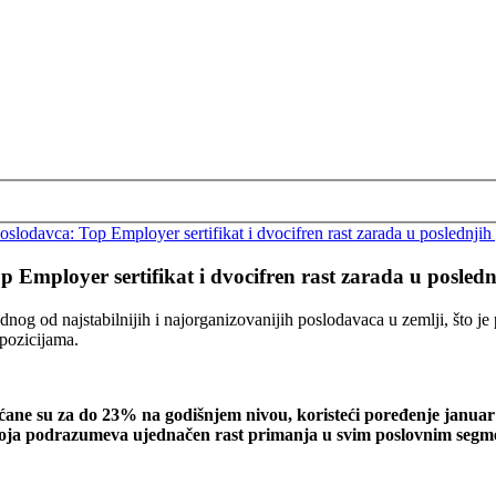
poslodavca: Top Employer sertifikat i dvocifren rast zarada u poslednji
p Employer sertifikat i dvocifren rast zarada u posle
jednog od najstabilnijih i najorganizovanijih poslodavaca u zemlji, što
 pozicijama.
ćane su za do 23% na godišnjem nivou,
koristeći poređenje janua
egije koja podrazumeva ujednačen rast primanja u svim poslovnim s