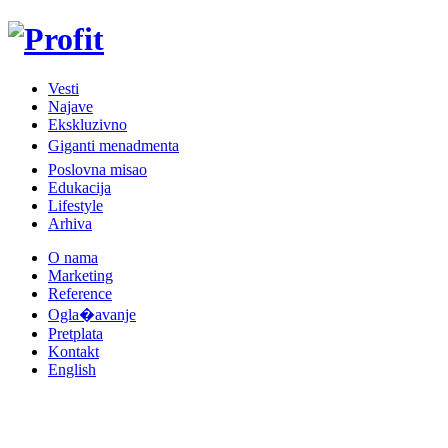
Vesti
Najave
Ekskluzivno
Giganti menadmenta
Poslovna misao
Edukacija
Lifestyle
Arhiva
O nama
Marketing
Reference
Ogla�avanje
Pretplata
Kontakt
English