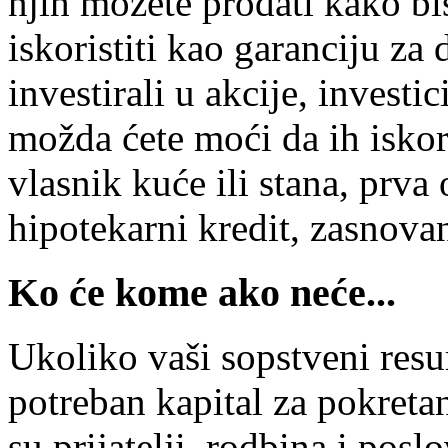
njih možete prodati kako bi
iskoristiti kao garanciju za 
investirali u akcije, investi
možda ćete moći da ih iskor
vlasnik kuće ili stana, prva
hipotekarni kredit, zasnova
Ko će kome ako neće...
Ukoliko vaši sopstveni resur
potreban kapital za pokretan
su prijatelji, rodbina i posl