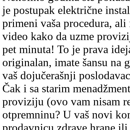
je postupak električne insta
primeni vaša procedura, ali 
video kako da uzme provizij
pet minuta! To je prava ide
originalan, imate šansu na g
vaš dojučerašnji poslodavac
Čak i sa starim menadžmento
proviziju (ovo vam nisam rek
otpremninu? U vaš novi kon
prodavnicu zdrave hrane ili