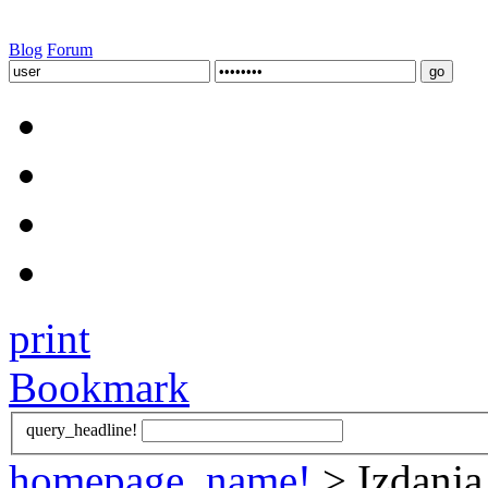
Blog
Forum
print
Bookmark
query_headline!
homepage_name!
> Izdanja