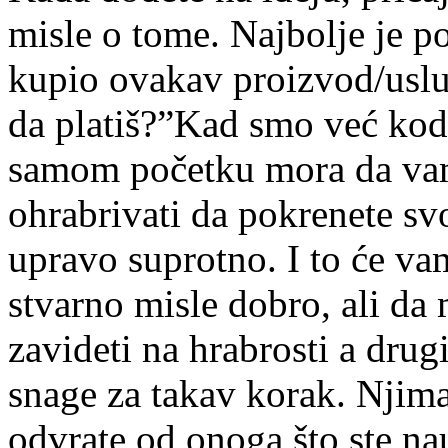
misle o tome. Najbolje je pos
kupio ovakav proizvod/uslug
da platiš?”Kad smo već kod 
samom početku mora da vam
ohrabrivati da pokrenete svo
upravo suprotno. I to će va
stvarno misle dobro, ali da 
zavideti na hrabrosti a drugi
snage za takav korak. Njima
odvrate od onoga što ste na