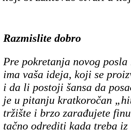
Razmislite dobro
Pre pokretanja novog posla 
ima vaša ideja, koji se proi
i da li postoji šansa da po
je u pitanju kratkoročan „h
tržište i brzo zarađujete fi
tačno odrediti kada treba iz