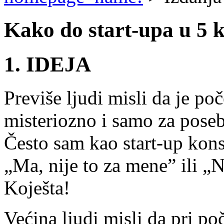
Kako do start-upa u 5 
1. IDEJA
Previše ljudi misli da je po
misteriozno i samo za poseb
Često sam kao start-up kons
„Ma, nije to za mene” ili „
Koješta!
Većina ljudi misli da pri p