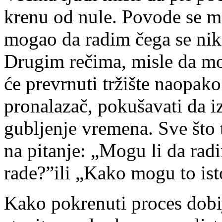
krenu od nule. Povode se mi
mogao da radim čega se niko
Drugim rečima, misle da mo
će prevrnuti tržište naopako
pronalazač, pokušavati da iz
gubljenje vremena. Sve što 
na pitanje: „Mogu li da radi
rade?”ili „Kako mogu to ist
Kako pokrenuti proces dobij