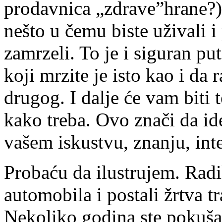
prodavnica „zdrave”hrane?). 
nešto u čemu biste uživali 
zamrzeli. To je i siguran pu
koji mrzite je isto kao i da
drugog. I dalje će vam biti t
kako treba. Ovo znači da ide
vašem iskustvu, znanju, int
Probaću da ilustrujem. Radil
automobila i postali žrtva tr
Nekoliko godina ste pokuša