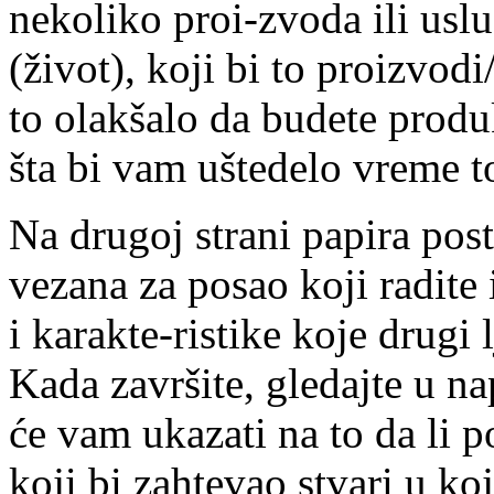
nekoliko proi-zvoda ili uslu
(život), koji bi to proizvodi
to olakšalo da budete produkt
šta bi vam uštedelo vreme 
Na drugoj strani papira posta
vezana za posao koji radite i
i karakte-ristike koje drugi 
Kada završite, gledajte u n
će vam ukazati na to da li 
koji bi zahtevao stvari u ko