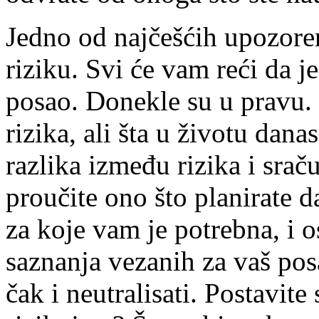
Jedno od najčešćih upozoren
riziku. Svi će vam reći da j
posao. Donekle su u pravu.
rizika, ali šta u životu dana
razlika između rizika i srač
proučite ono što planirate d
za koje vam je potrebna, i o
saznanja vezanih za vaš posa
čak i neutralisati. Postavite 