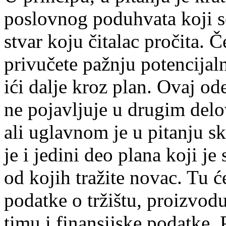
poslovnog poduhvata koji se
stvar koju čitalac pročita. Č
privučete pažnju potencijal
ići dalje kroz plan. Ovaj od
ne pojavljuje u drugim delov
ali uglavnom je u pitanju s
je i jedini deo plana koji j
od kojih tražite novac. Tu ć
podatke o tržištu, proizvod
timu i finansijske podatke. 