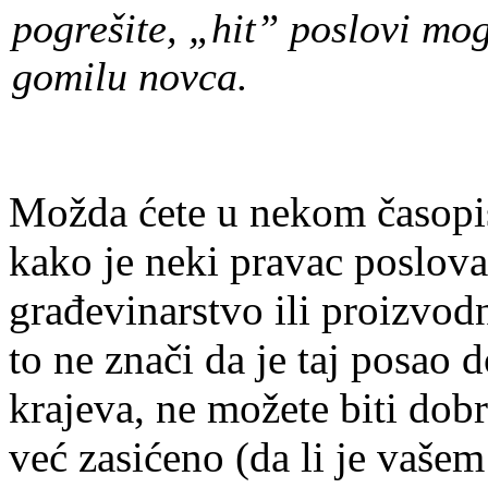
pogrešite, „hit” poslovi mog
gomilu novca.
Možda ćete u nekom časopisu
kako je neki pravac poslov
građevinarstvo ili proizvodn
to ne znači da je taj posao 
krajeva, ne možete biti dobr
već zasićeno (da li je vašem