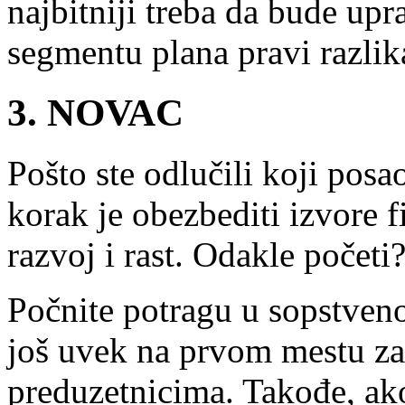
najbitniji treba da bude up
segmentu plana pravi razlik
3. NOVAC
Pošto ste odlučili koji posao
korak je obezbediti izvore 
razvoj i rast. Odakle početi
Počnite potragu u sopstven
još uvek na prvom mestu za
preduzetnicima. Takođe, ak