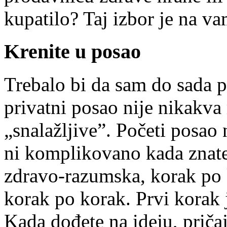
kupatilo? Taj izbor je na va
Krenite u posao
Trebalo bi da sam do sada p
privatni posao nije nikakva
„snalažljive”. Početi posao n
ni komplikovano kada znate 
zdravo-razumska, korak po k
korak po korak. Prvi korak j
Kada dođete na ideju, pričajt