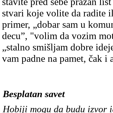
stavite pred sebe prazan lis
stvari koje volite da radite 
primer, „dobar sam u komun
decu”, "volim da vozim mot
„stalno smišljam dobre idej
vam padne na pamet, čak i 
Besplatan savet
Hobiji mogu da budu izvor i