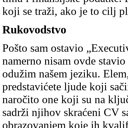
koji se traži, ako je to cilj p
Rukovodstvo
Pošto sam ostavio „Execut
namerno nisam ovde stavio
odužim našem jeziku. Elem
predstavićete ljude koji sač
naročito one koji su na klj
sadrži njihov skraćeni CV 
obrazovanjem koje ih kvalifi