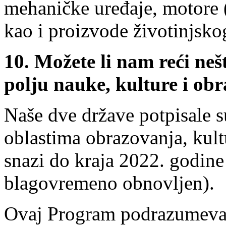
mehaničke uređaje, motore 
kao i proizvode životinjsko
10.
Možete li nam reći neš
polju nauke, kulture i ob
Naše dve države potpisale s
oblastima obrazovanja, kultu
snazi do kraja 2022. godine (
blagovremeno obnovljen).
Ovaj Program podrazumeva s