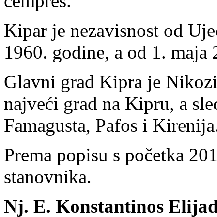
čempres.
Kipar je nezavisnost od Uje
1960. godine, a od 1. maja 
Glavni grad Kipra je Nikozij
najveći grad na Kipru, a sl
Famagusta, Pafos i Kirenija
Prema popisu s početka 201
stanovnika.
Nj. E. Konstantinos Elija