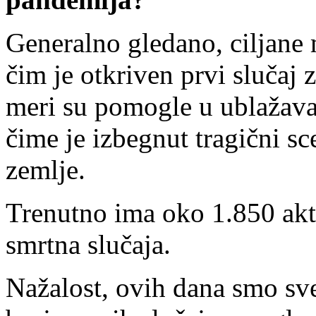
Generalno gledano, ciljane 
čim je otkriven prvi slučaj 
meri su pomogle u ublažavan
čime je izbegnut tragični s
zemlje.
Trenutno ima oko 1.850 akt
smrtna slučaja.
Nažalost, ovih dana smo sv