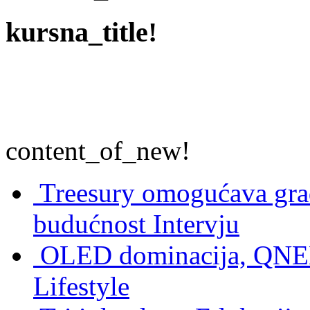
kursna_title!
content_of_new!
Treesury omogućava građ
budućnost
Intervju
OLED dominacija, QNED
Lifestyle