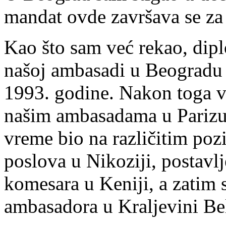
mandat ovde završava se za
Kao što sam već rekao, dip
našoj ambasadi u Beogradu
1993. godine. Nakon toga v
našim ambasadama u Parizu
vreme bio na različitim poz
poslova u Nikoziji, postav
komesara u Keniji, a zatim s
ambasadora u Kraljevini Belg