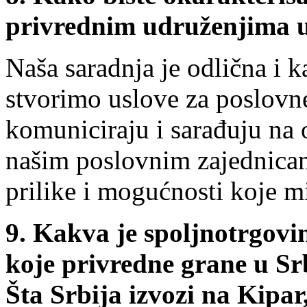
privrednim udruženjima u 
Naša saradnja je odlična i
stvorimo uslove za poslovne
komuniciraju i sarađuju na
našim poslovnim zajednicam
prilike i mogućnosti koje m
9.
Kakva je spoljnotrgovin
koje privredne grane u Srb
Šta Srbija izvozi na Kipar