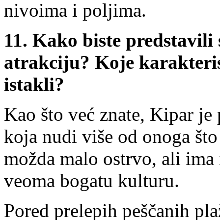
nivoima i poljima.
11.
Kako biste predstavili
atrakciju? Koje karakteris
istakli?
Kao što već znate, Kipar je 
koja nudi više od onoga što 
možda malo ostrvo, ali ima 
veoma bogatu kulturu.
Pored prelepih peščanih plaž