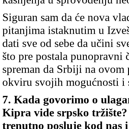
Siguran sam da će nova vla
pitanjima istaknutim u Izve
dati sve od sebe da učini sv
što pre postala punopravni 
spreman da Srbiji na ovom 
okviru svojih mogućnosti i
7.
Kada govorimo o ulagan
Kipra vide srpsko tržište
trenutno posluje kod nas 