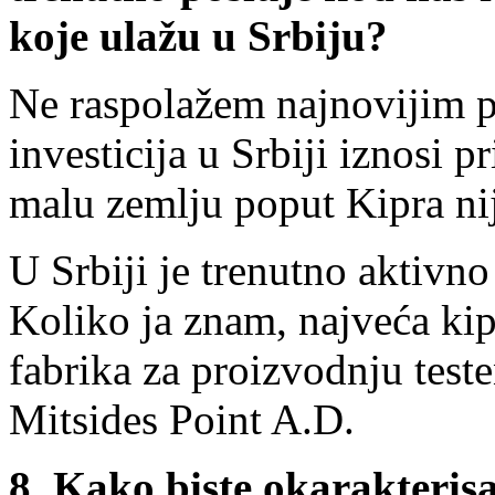
koje ulažu u Srbiju?
Ne raspolažem najnovijim p
investicija u Srbiji iznosi p
malu zemlju poput Kipra nij
U Srbiji je trenutno aktivn
Koliko ja znam, najveća kip
fabrika za proizvodnju test
Mitsides Point A.D.
8.
Kako biste okarakterisa