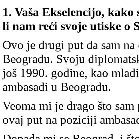
1.
Vaša Ekselencijo, kako
li nam reći svoje utiske o 
Ovo je drugi put da sam na 
Beogradu. Svoju diplomatsk
još 1990. godine, kao mladi 
ambasadi u Beogradu.
Veoma mi je drago što sam 
ovaj put na poziciji ambasa
Dopada mi se Beograd, i što s