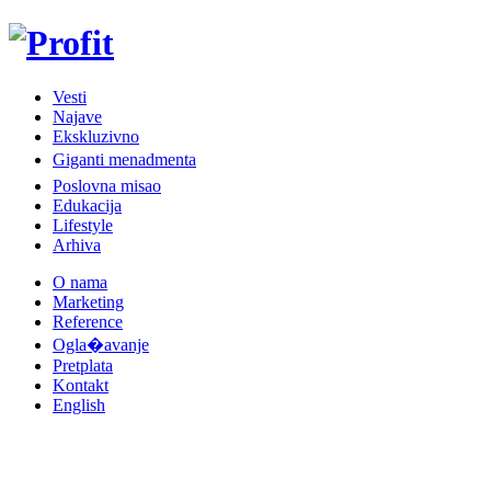
Vesti
Najave
Ekskluzivno
Giganti menadmenta
Poslovna misao
Edukacija
Lifestyle
Arhiva
O nama
Marketing
Reference
Ogla�avanje
Pretplata
Kontakt
English