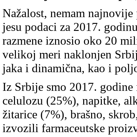
Nažalost, nemam najnovije
jesu podaci za 2017. godin
razmene iznosio oko 20 mili
velikoj meri naklonjen Srbij
jaka i dinamična, kao i polj
Iz Srbije smo 2017. godine n
celulozu (25%), napitke, al
žitarice (7%), brašno, skro
izvozili farmaceutske proiz