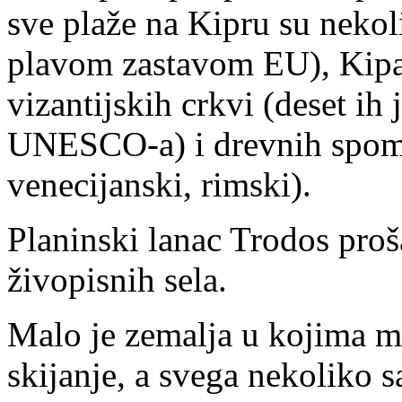
sve plaže na Kipru su neko
plavom zastavom EU), Kipar
vizantijskih crkvi (deset ih
UNESCO-a) i drevnih spomen
venecijanski, rimski).
Planinski lanac Trodos pro
živopisnih sela.
Malo je zemalja u kojima m
skijanje, a svega nekoliko s