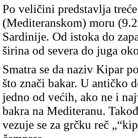
Po veličini predstavlja tre
(Mediteranskom) moru (9.251
Sardinije. Od istoka do zap
širina od severa do juga ok
Smatra se da naziv Kipar po
što znači bakar. U antičko 
jedno od većih, ako ne i naj
bakra na Mediteranu. Takođe
vezuje se za grčku reč „“kip