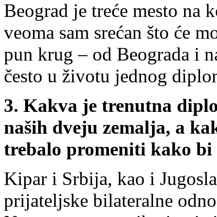
Beograd je treće mesto na 
veoma sam srećan što će mo
pun krug – od Beograda i n
često u životu jednog diplo
3.
Kakva je trenutna dipl
naših dveju zemalja, a kak
trebalo promeniti kako bi
Kipar i Srbija, kao i Jugosl
prijateljske bilateralne odn