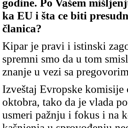
godine. Po Vašem mišljenj
ka EU i šta ce biti presud
članica?
Kipar je pravi i istinski za
spremni smo da u tom smisl
znanje u vezi sa pregovorim
Izveštaj Evropske komisije o
oktobra, tako da je vlada po
usmeri pažnju i fokus i na 
kašnjenja u sprovođenju ne