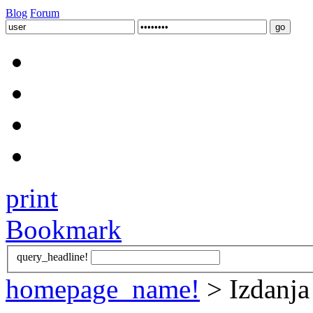
Blog
Forum
print
Bookmark
query_headline!
homepage_name!
> Izdanja