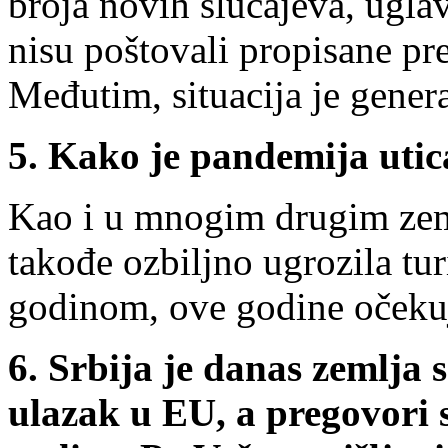
broja novih slučajeva, ugla
nisu poštovali propisane pr
Međutim, situacija je gene
5.
Kako je pandemija utic
Kao i u mnogim drugim zem
takođe ozbiljno ugrozila tu
godinom, ove godine očeku
6.
Srbija je danas zemlja 
ulazak u EU, a pregovori 