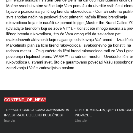
primenjuje dokazani sistem Brende Bens na osnovu individualnih okolnosti
Moćne sveobuhvatne vežbe koje Vam pomažu da utvrdite svih šest elem
Izjave o pozicioniranju ličnog brenda rukovodioca. - Odmah ćete na prakti
svrsishodan način na poslovni život primeniti načela ličnog brendiranja
rukovodioca koja ste naučili uz pomoć knjige „Master the Brand Called 
(Ovladajte brendom koji se zove VI™). - Koristićete mnogo načina za pro
ličnog brenda rukovodioca, što će Vam omogućiti da savladate pet
svakodnevnih aktivnosti koje najjasnije odslikavaju Vaš brend. - Izradićet
Marketinški plan za lični brend rukovodioca i svakodnevno ga koristiti na
radnom mestu. - Osiguraćete da lični brend rukovodioca radi za Vas i grad
poverenje i lojalnost prema VAMA™ na radnom mestu. - Uvešćete lični b
rukovodioca u stvarni svet, što će garantovano povećati Vašu sposobnos
zarađivanja i Vaše zadovoljstvo poslom.
CONTENT_OF_NEW!
TREESURY OMOGUĆAVA GRAĐANIMA DA
OLED DOMINACIJA, QNED I XBOOM 
INVESTIRAJU U ZELENU BUDUĆNOST
INOVACIJE
Intervju
Lifestyle