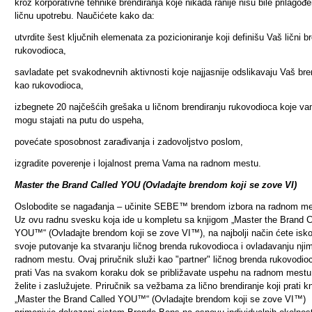
kroz korporativne tehnike brendiranja koje nikada ranije nisu bile prilagođ
ličnu upotrebu. Naučićete kako da:
utvrdite šest ključnih elemenata za pozicioniranje koji definišu Vaš lični b
rukovodioca,
savladate pet svakodnevnih aktivnosti koje najjasnije odslikavaju Vaš br
kao rukovodioca,
izbegnete 20 najčešćih grešaka u ličnom brendiranju rukovodioca koje v
mogu stajati na putu do uspeha,
povećate sposobnost zarađivanja i zadovoljstvo poslom,
izgradite poverenje i lojalnost prema Vama na radnom mestu.
Master the Brand Called YOU (Ovladajte brendom koji se zove VI)
Oslobodite se nagađanja
–
učinite SEBE™ brendom izbora na radnom me
Uz ovu radnu svesku koja ide u kompletu sa knjigom „Master the Brand C
YOU™“ (Ovladajte brendom koji se zove VI™), na najbolji način ćete iskori
svoje putovanje ka stvaranju ličnog brenda rukovodioca i ovladavanju nji
radnom mestu. Ovaj priručnik služi kao "partner" ličnog brenda rukovodioc
prati Vas na svakom koraku dok se približavate uspehu na radnom mestu 
želite i zaslužujete. Priručnik sa vežbama za lično brendiranje koji prati kn
„Master the Brand Called YOU™“ (Ovladajte brendom koji se zove VI™)