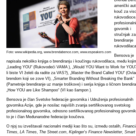
američki aut
kouč za vis
rukovodioce
profesionaln
govornik i
stručnjak za
brendiranje
rukovodilaca
Foto: www.wikipedia.org, www.brendabence.com, www.espeakers.com
Bensova je
napisala nekoliko knjiga o brendiranju i koučingu rukovodilaca, među koji
„Leading YOU“ (Rukovodeći VAMA ), „Would YOU Want to Work for YOU?
li biste VI želeli da radite za VAS?), „Master the Brand Called YOU“ (Ovla
brendom koji se zove VI), „Smarter Branding Without Breaking the Bank“
(Pametnije brendiranje uz manje troškove) i serija knjiga o ličnom brendira
„How YOU are Like Shampoo“ (VI kao šampon ).
Bensova je član Svetske federacije govornika i Udruženja profesionalnih
govornika Azije, gde je nosilac najviših zvanja sertifikovanog svetskog
profesionalnog govornika, odnosno sertifikovanog profesionalnog govorni
to je i član Međunarodne federacije koučeva.
O njoj su izveštavali nacionalni mediji kao što su, između ostalih,
Financi
Times
,
LA Times
,
The Street.com
,
Kiplinger
’
s Finance Newsletter
,
Smart