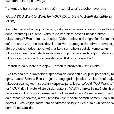
različitih oblasti poslovanja;
* stvorićete trajni „marketinški način razmišljanja“ za sebe i svoj tim.
Would YOU Want to Work for YOU? (Da li biste VI želeli da radite za
VAS?)
Ako ste rukovodilac koji puno radi, odgovara na svaki izazov i izgradili st
dobru reputaciju za sebe, kako to da već niste dostigli najviše nivoe
rukovođenja? Evo kako stvari stoje: Vaša poslovna dostignuća i funkcion
veštine sami za sebe nisu dovoljni da Vam pomognu da ostvarite svoj cil
što verovatno nedostaje je veština koju su najbolji svetski korporativni
rukovodioci razvili
–
ovladavanje stranom priče koja se tiče ljudi. Morate p
rukovodilac za koga drugi žele da rade. Kako to da uradite?
Prestanite da budete stručnjak. Postanite predvodnik stručnjaka.
Ako iko zna šta rukovodioce sprečava da dostignu svoj puni potencijal, to
upravo autor Brenda Bens, koja ima dugogodišnje iskustvo kao kouč najv
rukovodilaca najvećih svetskih korporacija.
U knjizi „Would YOU Want to
for YOU?“ (Da li biste VI želeli da radite za VAS?) otkriva 15 najštetnijih o
ponašanja rukovodstva prema ljudima koje redovno viđa na radnom mestu
daje mnoštvo saveta, alata i tehnika koje možete odmah primeniti da bist
ispravili.
Ova knjiga sadrži brojne stvarne studije slučaja sa svih strana sv
pomoći će vam da: