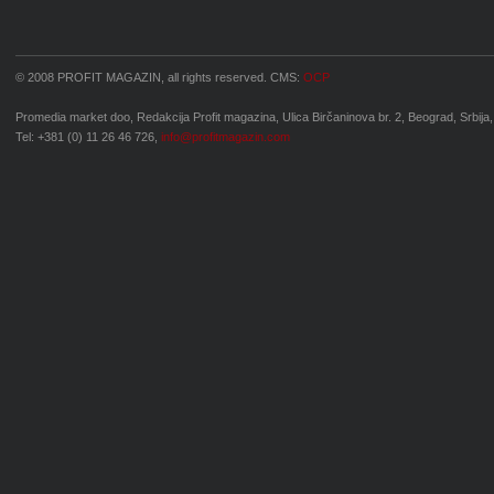
© 2008 PROFIT MAGAZIN, all rights reserved. CMS:
OCP
Promedia market doo, Redakcija Profit magazina, Ulica Birčaninova br. 2, Beograd, Srbija,
Tel: +381 (0) 11 26 46 726,
info@profitmagazin.com