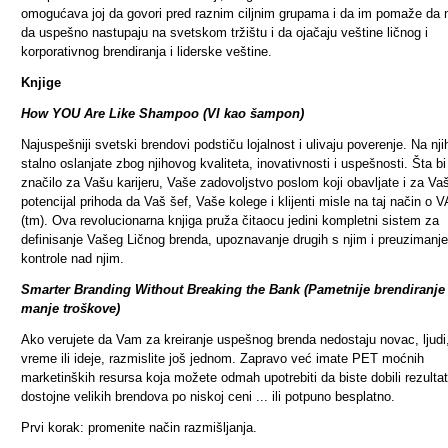
omogućava joj da govori pred raznim ciljnim grupama i da im pomaže da
da uspešno nastupaju na svetskom tržištu i da ojačaju veštine ličnog i
korporativnog brendiranja i liderske veštine.
Knjige
How YOU Are Like Shampoo (VI kao šampon)
Najuspešniji svetski brendovi podstiču lojalnost i ulivaju poverenje. Na nji
stalno oslanjate zbog njihovog kvaliteta, inovativnosti i uspešnosti. Šta bi
značilo za Vašu karijeru, Vaše zadovoljstvo poslom koji obavljate i za Va
potencijal prihoda da Vaš šef, Vaše kolege i klijenti misle na taj način o
(tm). Ova revolucionarna knjiga pruža čitaocu jedini kompletni sistem za
definisanje Vašeg Ličnog brenda, upoznavanje drugih s njim i preuzimanje
kontrole nad njim.
Smarter Branding Without Breaking the Bank (Pametnije brendiranje
manje troškove)
Ako verujete da Vam za kreiranje uspešnog brenda nedostaju novac, ljudi
vreme ili ideje, razmislite još jednom. Zapravo već imate PET moćnih
marketinških resursa koja možete odmah upotrebiti da biste dobili rezulta
dostojne velikih brendova po niskoj ceni ... ili potpuno besplatno.
Prvi korak: promenite način razmišljanja.