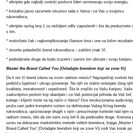
* otkrijete gde najbolji svetski poslovni lideri usmeravaju svoju energiju,
* kristalno jasno razumete iskustvo rada s Vama i za Vas u svojstvu
rukovodioca,
* otkrijete razlog broj 1 za neželjeni odliv zaposlenih i šta da preduzmete 
s tim,
* motivišete čak i najkomplikovanije članove tima i one sa lošim rezultati
* stvorite pobednički brend rukovodioca
–
zaštitni znak VI,
* podstaknete druge da budu izuzetni i samim tim ubrzate i svoju karijeru.
Master the Brand Called You (Ovladajte brendom koji se zove Vi)
Da li ste Vi brend izbora na svom radnom mestu? Najuspešniji svetski br
podstiču lojalnost i ulivaju poverenje. Na njih se stalno oslanjate zbog nji
kvaliteta, inovativnosti i uspešnosti. Šta bi značilo za Vašu karijeru, Vaše
zadovoljstvo poslom koji obavljate i za Vaš potencijal prihoda da Vaš šef
kolege i klijenti misle na taj način o Vama?
Ova revolucionarna audio-knji
pruža vam jedini kompletni sistem za definisanje Vašeg ličnog brenda
rukovodioca, upoznavanje drugih s njim i preuzimanje kontrole nad njim n
radnom mestu, bilo da ste sami svoj šef ili da predvodite druge.
Kreirana 
uzoru na dokazane marketinške metode velikih brendova, knjiga „Master 
Brand Called You“ (Ovladajte brendom koji se zove Vi) vodi Vas korak po