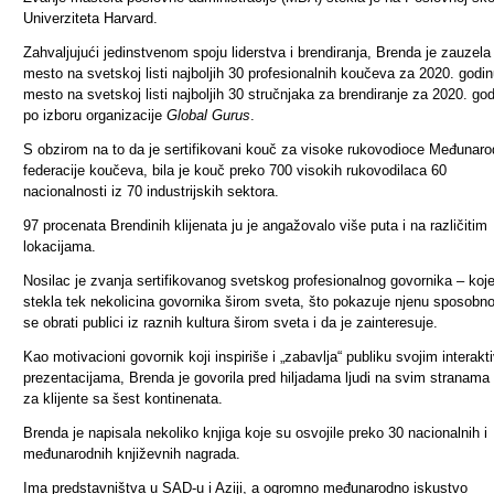
Univerziteta Harvard.
Zahvaljujući jedinstvenom spoju liderstva i brendiranja, Brenda je zauzela
mesto na svetskoj listi najboljih 30 profesionalnih koučeva za 2020. godinu
mesto na svetskoj listi najboljih 30 stručnjaka za brendiranje za 2020. go
po izboru organizacije
Global Gurus
.
S obzirom na to da je sertifikovani kouč za visoke rukovodioce Međunar
federacije koučeva, bila je kouč preko 700 visokih rukovodilaca 60
nacionalnosti iz 70 industrijskih sektora.
97 procenata Brendinih klijenata ju je angažovalo više puta i na različitim
lokacijama.
Nosilac je zvanja sertifikovanog svetskog profesionalnog govornika
–
koje
stekla tek nekolicina govornika širom sveta, što pokazuje njenu sposobn
se obrati publici iz raznih kultura širom sveta i da je zainteresuje.
Kao motivacioni govornik koji inspiriše i „zabavlja“ publiku svojim interakt
prezentacijama, Brenda je govorila pred hiljadama ljudi na svim stranama
za klijente sa šest kontinenata.
Brenda je napisala nekoliko knjiga koje su osvojile preko 30 nacionalnih i
međunarodnih književnih nagrada.
Ima predstavništva u SAD-u i Aziji, a ogromno međunarodno iskustvo