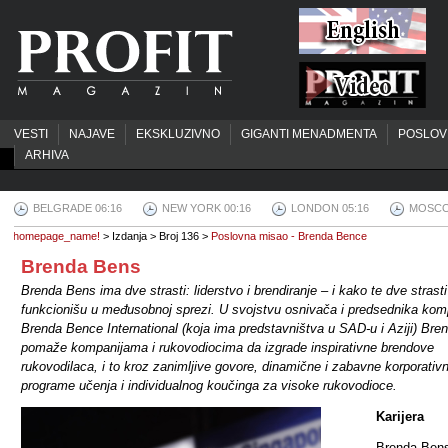
VESTI
NAJAVE
EKSKLUZIVNO
GIGANTI MENADMENTA
POSLOV
ARHIVA
BELGRADE 06:16
NEW YORK 00:16
LONDON 05:16
MOSCO
homepage_name!
> Izdanja > Broj 136 >
Poslovna misao - Brenda Bence
Brenda Bens
Brenda Bens ima dve strasti: liderstvo i brendiranje – i kako te dve strasti
funkcionišu u međusobnoj sprezi. U svojstvu osnivača i predsednika kom
Brenda Bence International (koja ima predstavništva u SAD-u i Aziji) Bre
pomaže kompanijama i rukovodiocima da izgrade inspirativne brendove
rukovodilaca, i to kroz zanimljive govore, dinamične i zabavne korporativ
programe učenja i individualnog koučinga za visoke rukovodioce.
Karijera
Brenda Bens