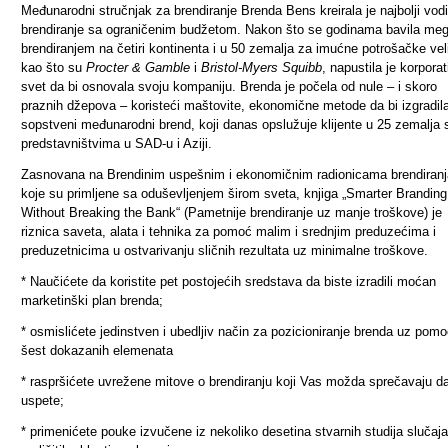
Međunarodni stručnjak za brendiranje Brenda Bens kreirala je najbolji vod
brendiranje sa ograničenim budžetom. Nakon što se godinama bavila meg
brendiranjem na četiri kontinenta i u 50 zemalja za imućne potrošačke vel
kao što su
Procter & Gamble
i
Bristol-Myers Squibb
, napustila je korporat
svet da bi osnovala svoju kompaniju. Brenda je počela od nule
–
i skoro
praznih džepova
–
koristeći maštovite, ekonomične metode da bi izgradil
sopstveni međunarodni brend, koji danas opslužuje klijente u 25 zemalja 
predstavništvima u SAD-u i Aziji.
Zasnovana na Brendinim uspešnim i ekonomičnim radionicama brendiranj
koje su primljene sa oduševljenjem širom sveta, knjiga „Smarter Branding
Without Breaking the Bank“ (Pametnije brendiranje uz manje troškove) je
riznica saveta, alata i tehnika za pomoć malim i srednjim preduzećima i
preduzetnicima u ostvarivanju sličnih rezultata uz minimalne troškove.
* Naučićete da koristite pet postojećih sredstava da biste izradili moćan
marketinški plan brenda;
* osmislićete jedinstven i ubedljiv način za pozicioniranje brenda uz pom
šest dokazanih elemenata
* raspršićete uvrežene mitove o brendiranju koji Vas možda sprečavaju d
uspete;
* primenićete pouke izvučene iz nekoliko desetina stvarnih studija slučaja