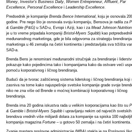
Money
,
Investor
’
s Business Daily
,
Women Entrepreneur
,
Affluent
,
Par
Excellence
,
Personal Excellence
i
Leadership Excellence
.
Predsednik je kompanije
Brenda Bence International
, koju je osnovala 20
godine. Pre nego što je osnovala svoju kompaniju, Bensova je radila za
P
& Gamble (P&G)
u SAD-u, Evropi i Aziji, kao i za
Mead Johnson Nutrition
je u to vreme pripadala kompaniji
Bristol-Myers Squibb
) kao potpredsedni
međunarodnog marketinga, gde je bila odgovorna za strategiju brendiranja
marketinga u 46 zemalja na četiri kontinenta i predstavljala sva tržišta va
SAD-a.
Brenda Bens je renomirani međunarodni stručnjak za brendiranje i liderstv
pokazuje kako pojedincima tako i kompanijama kako da ostvare veći usp
pomoću korporativnog i ličnog brendiranja.
Budući da je tvorac zaštićenog sistema liderskog i ličnog brendiranja koji
zasniva na tome kako najuspešnije svetske kompanije grade svoje brend
niko ne zna više od Brende o moćnoj kombinaciji korporativnog i ličnog
brendiranja.
Brenda ima 20 godina iskustva rada u velikim korporacijama kao što su
P
& Gamble
i
Bristol-Myers Squibb
i upravljanju nekim od najvećih svetskih
brendova vrednih više milijardi dolara za kompanije sa spiska 100 najbolji
kompanija magazina
Fortune
–
u gotovo 50 zemalja i na četiri kontinenta.
Zvanje mastera poslovne administracije (MBA) stekla je na Poslovnoj ško