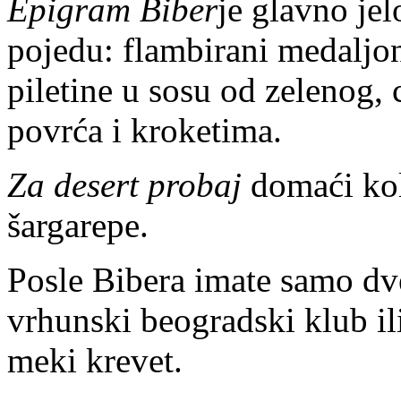
Epigram Biber
je glavno jel
pojedu: flambirani medaljon
piletine u sosu od zelenog,
povrća i kroketima.
Za desert probaj
domaći kol
šargarepe.
Posle Bibera imate samo dve
vrhunski beogradski klub il
meki krevet.