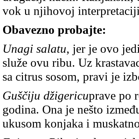
vok u njihovoj interpretaciji
Obavezno probajte:
Unagi salatu
, jer je ovo je
služe ovu ribu. Uz krastava
sa citrus sosom, pravi je iz
Guščiju džigericu
prave po r
godina. Ona je nešto između
ukusom konjaka i muskatno