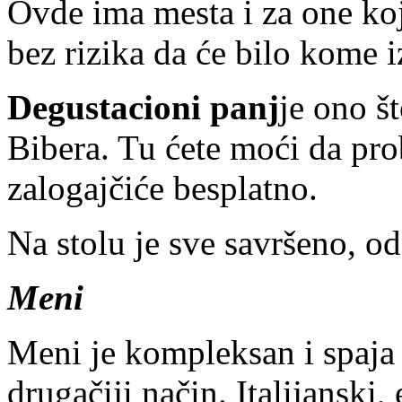
Ovde ima mesta i za one ko
bez rizika da će bilo kome i
Degustacioni panj
je ono št
Bibera. Tu ćete moći da pro
zalogajčiće besplatno.
Na stolu je sve savršeno, od
Meni
Meni je kompleksan i spaja
drugačiji način. Italijanski, 