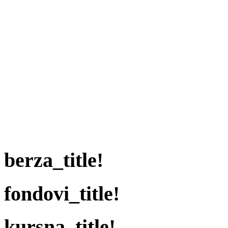
berza_title!
fondovi_title!
kursna_title!