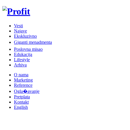
Vesti
Najave
Ekskluzivno
Giganti menadmenta
Poslovna misao
Edukacija
Lifestyle
Arhiva
O nama
Marketing
Reference
Ogla�avanje
Pretplata
Kontakt
English