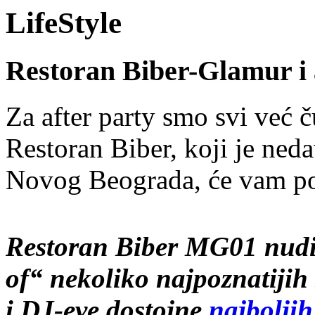
LifeStyle
Restoran Biber-Glamur i
Za after party smo svi već ču
Restoran Biber, koji je ne
Novog Beograda, će vam pok
Restoran Biber MG01 nudi 
of“ nekoliko najpoznatijih
i DJ-eve dostojne
najboljih