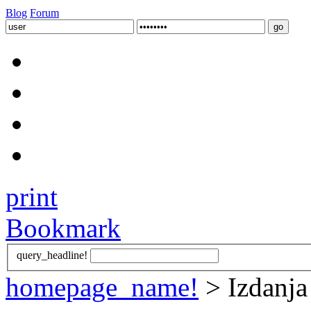
Blog
Forum
print
Bookmark
query_headline!
homepage_name!
> Izdanja