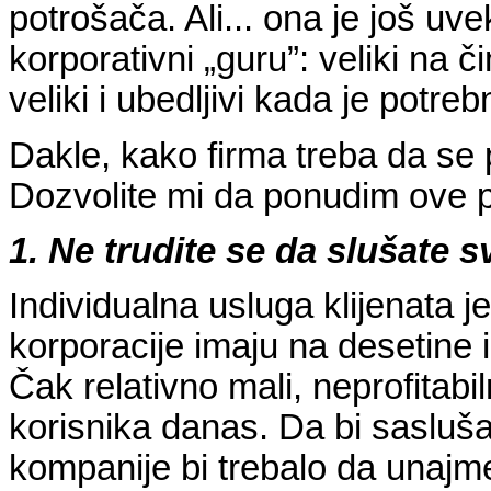
potrošača. Ali... ona je još uv
korporativni „guru”: veliki na č
veliki i ubedljivi kada je potre
Dakle, kako firma treba da se 
Dozvolite mi da ponudim ove 
1. Ne trudite se da slušate 
Individualna usluga klijenata j
korporacije imaju na desetine il
Čak relativno mali, neprofitabi
korisnika danas. Da bi sasluša
kompanije bi trebalo da unajm