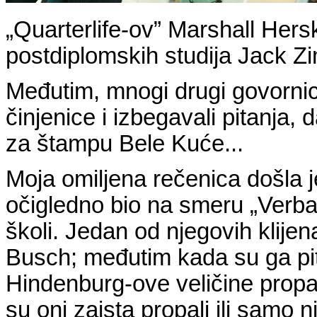
„Quarterlife-ov” Marshall Hers
postdiplomskih studija Jack Zi
Međutim, mnogi drugi govornici
činjenice i izbegavali pitanja,
za štampu Bele Kuće...
Moja omiljena rečenica došla j
očigledno bio na smeru „Verba
školi. Jedan od njegovih klije
Busch; međutim kada su ga pit
Hindenburg-ove veličine propao
su oni zaista propali ili samo n