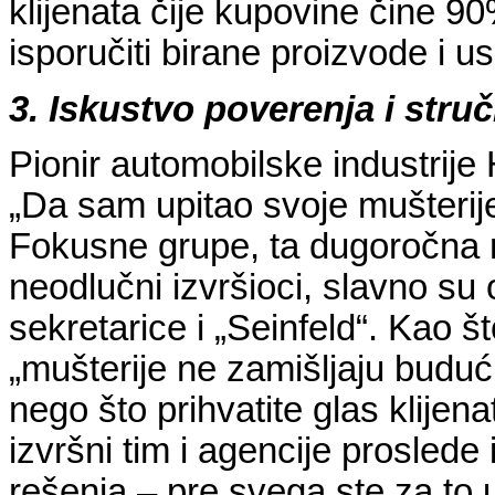
klijenata čije kupovine čine 9
isporučiti birane proizvode i u
3. Iskustvo poverenja i stru
Pionir automobilske industrije
„Da sam upitao svoje mušterije
Fokusne grupe, ta dugoročna 
neodlučni izvršioci, slavno su 
sekretarice i „Seinfeld“. Kao 
„mušterije ne zamišljaju buduć
nego što prihvatite glas klije
izvršni tim i agencije proslede 
rešenja – pre svega ste za to u