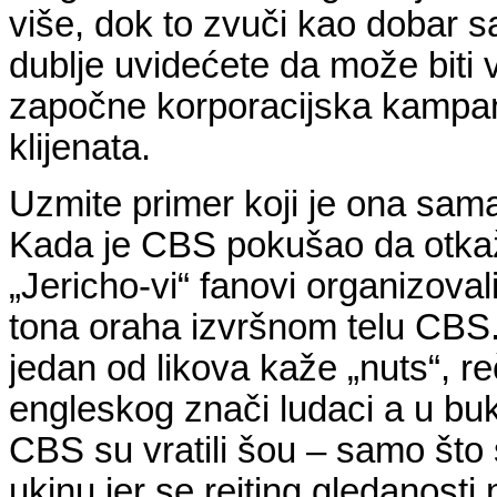
više, dok to zvuči kao dobar s
dublje uvidećete da može biti
započne korporacijska kampanj
klijenata.
Uzmite primer koji je ona sama 
Kada je CBS pokušao da otkaže
„Jericho-vi“ fanovi organizoval
tona oraha izvršnom telu CBS. 
jedan od likova kaže „nuts“, r
engleskog znači ludaci a u bu
CBS su vratili šou – samo što
ukinu jer se rejting gledanosti