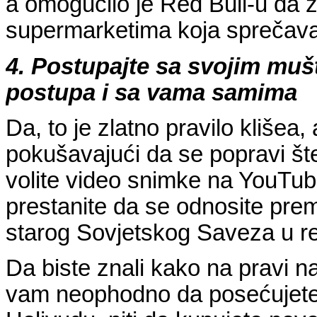
a omogućilo je Red Bull-u da z
supermarketima koja sprečava 
4. Postupajte sa svojim muš
postupa i sa vama samima
Da, to je zlatno pravilo klišea,
pokušavajući da se popravi š
volite video snimke na YouTube
prestanite da se odnosite prem
starog Sovjetskog Saveza u re
Da biste znali kako na pravi na
vam neophodno da posećujete 