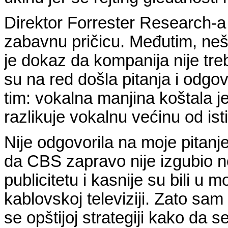
Direktor Forrester Research-a
zabavnu pričicu. Međutim, nešt
je dokaz da kompanija nije tre
su na red došla pitanja i odgov
tim: vokalna manjina koštala 
razlikuje vokalnu većinu od is
Nije odgovorila na moje pitanj
da CBS zapravo nije izgubio n
publicitetu i kasnije su bili u
kablovskoj televiziji. Zato sam
se opštijoj strategiji kako da