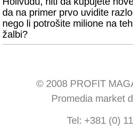
Holivudu, niti da kupujete nove
da na primer prvo uvidite razlog
nego li potrošite milione na t
žalbi?
© 2008 PROFIT MAGAZI
Promedia market do
Tel: +381 (0) 1