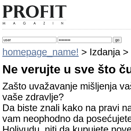
homepage_name!
> Izdanja >
Ne verujte u sve što č
Zašto uvažavanje mišljenja vaši
vaše zdravlje?
Da biste znali kako na pravi na
vam neophodno da posećujete 
Holivudu, niti da kupujete nove