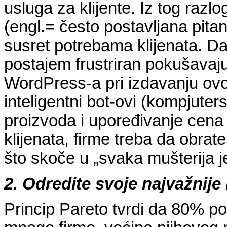
usluga za klijente. Iz tog razl
(engl.= često postavljana pitan
susret potrebama klijenata. Da
postajem frustriran pokušavaj
WordPress-a pri izdavanju ovo
inteligentni bot-ovi (kompjuters
proizvoda i upoređivanje cena 
klijenata, firme treba da obrat
što skoče u „svaka mušterija 
2. Odredite svoje najvažnije
Princip Pareto tvrdi da 80% po