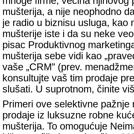
mnoge firme, većina njihovog 
mušterija, a nije neophodno da
je radio u biznisu usluga, kao
mušterije iste i da su neke v
pisac Produktivnog marketinga
mušterija sebe vidi kao „prave
vaše „CRM” (prev. menadžment
konsultujte vaš tim prodaje pr
slušati. U suprotnom, činite vi
Primeri ove selektivne pažnje
prodaje iz luksuzne robne kuć
mušterija. To omogućuje Neima