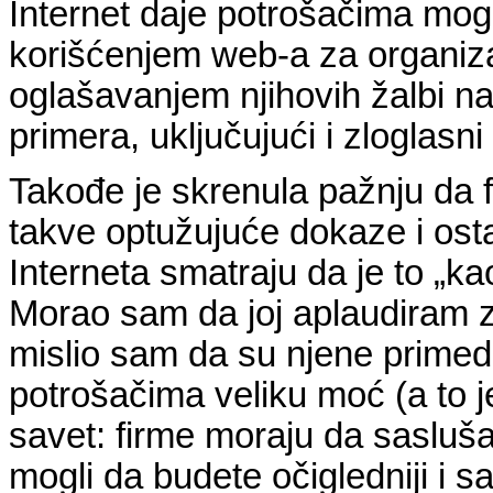
Internet daje potrošačima mog
korišćenjem web-a za organizac
oglašavanjem njihovih žalbi n
primera, uključujući i zloglas
Takođe je skrenula pažnju da 
takve optužujuće dokaze i ostal
Interneta smatraju da je to „k
Morao sam da joj aplaudiram 
mislio sam da su njene prime
potrošačima veliku moć (a to j
savet: firme moraju da saslušaj
mogli da budete očigledniji i s