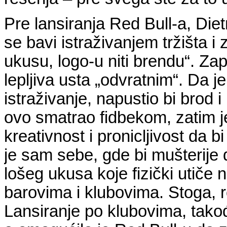
Pre lansiranja Red Bull-a, Diet
se bavi istraživanjem tržišta i z
ukusu, logo-u niti brendu“. Za
lepljiva usta „odvratnim“. Da j
istraživanje, napustio bi brod 
ovo smatrao fidbekom, zatim je
kreativnost i pronicljivost da b
je sam sebe, gde bi mušterije
lošeg ukusa koje fizički utiče 
barovima i klubovima. Stoga, r
Lansiranje po klubovima, takođe