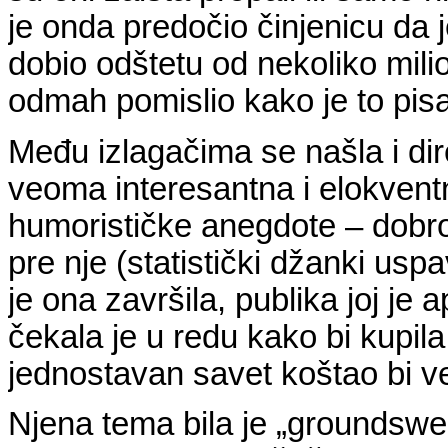
je onda predočio činjenicu da 
dobio odštetu od nekoliko mili
odmah pomislio kako je to pis
Među izlagačima se našla i dir
veoma interesantna i elokventn
humorističke anegdote – dobr
pre nje (statistički džanki us
je ona završila, publika joj je
čekala je u redu kako bi kupila
jednostavan savet koštao bi v
Njena tema bila je „groundswel