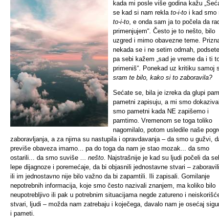
kada mi posle više godina kažu „Seća
se kad si nam rekla
to-i-to
i kad smo r
to-i-to
, e onda sam ja to počela da ra
primenjujem“. Često je to nešto, bilo
uzgred i mimo obavezne teme. Prizn
nekada se i ne setim odmah, podset
pa sebi kažem „sad je vreme da i ti t
primeniš“. Ponekad uz kritiku samoj 
sram te bilo, kako si to zaboravila?
Sećate se, bila je izreka da glupi pam
pametni zapisuju, a mi smo dokazival
smo pametni kada NE zapišemo i
pamtimo. Vremenom se toga toliko
nagomilalo, potom usledile naše pogr
zaboravljanja, a za njima su nastupila i opravdavanja – da smo u gužvi, d
previše obaveza imamo... pa do toga da nam je stao mozak... da smo
ostarili... da smo suviše ...
nešto
. Najstrašnije je kad su ljudi počeli da se
lepe dijagnoze i poremećaje, da bi objasnili jednostavne stvari – zaboravil
ili im jednostavno nije bilo važno da bi zapamtili. Ili zapisali. Gomilanje
nepotrebnih informacija, koje smo često nazivali znanjem, ma koliko bilo
neupotrebljivo ili pak u potrebnim situacijama negde zatureno i neiskorišć
stvari, ljudi – možda nam zatrebaju i koječega, davalo nam je osećaj sigu
i pameti.