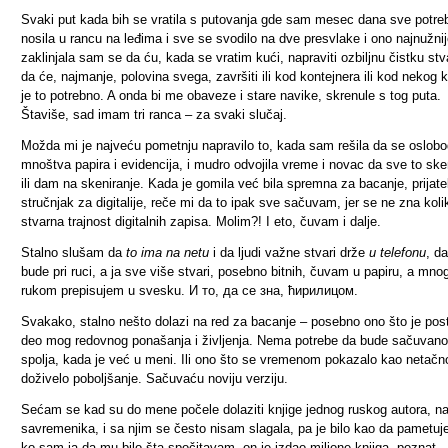
Svaki put kada bih se vratila s putovanja gde sam mesec dana sve potre
nosila u rancu na leđima i sve se svodilo na dve presvlake i ono najnužnij
zaklinjala sam se da ću, kada se vratim kući, napraviti ozbiljnu čistku stva
da će, najmanje, polovina svega, završiti ili kod kontejnera ili kod nekog
je to potrebno. A onda bi me obaveze i stare navike, skrenule s tog puta.
Štaviše, sad imam tri ranca – za svaki slučaj.
Možda mi je najveću pometnju napravilo to, kada sam rešila da se oslob
mnoštva papira i evidencija, i mudro odvojila vreme i novac da sve to sk
ili dam na skeniranje. Kada je gomila već bila spremna za bacanje, prijatel
stručnjak za digitalije, reče mi da to ipak sve sačuvam, jer se ne zna koli
stvarna trajnost digitalnih zapisa. Molim?! I eto, čuvam i dalje.
Stalno slušam da
to ima na netu
i da ljudi važne stvari drže
u telefonu
, d
bude pri ruci, a ja sve više stvari, posebno bitnih, čuvam u papiru, a mno
rukom prepisujem u svesku. И то, да се зна, ћирилицом.
Svakako, stalno nešto dolazi na red za bacanje – posebno ono što je pos
deo mog redovnog ponašanja i življenja. Nema potrebe da bude sačuvano
spolja, kada je već u meni. Ili ono što se vremenom pokazalo kao netačno 
doživelo poboljšanje. Sačuvaću noviju verziju.
Sećam se kad su do mene počele dolaziti knjige jednog ruskog autora, n
savremenika, i sa njim se često nisam slagala, pa je bilo kao da pametu
ko sam ja da mu bilo šta spočitavam, on je izdao milione knjiga, poznat,