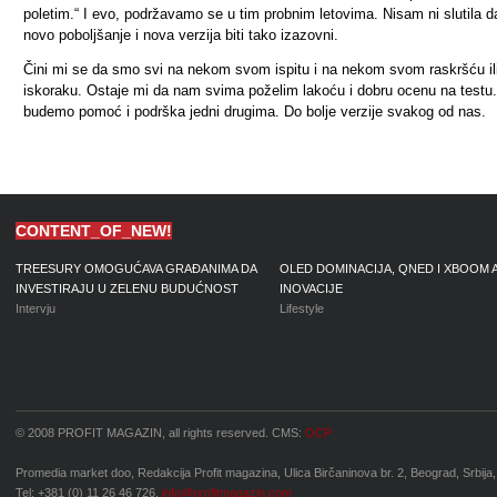
poletim.“ I evo, podržavamo se u tim probnim letovima. Nisam ni slutila d
novo poboljšanje i nova verzija biti tako izazovni.
Čini mi se da smo svi na nekom svom ispitu i na nekom svom raskršću il
iskoraku. Ostaje mi da nam svima poželim lakoću i dobru ocenu na testu.
budemo pomoć i podrška jedni drugima. Do bolje verzije svakog od nas.
CONTENT_OF_NEW!
TREESURY OMOGUĆAVA GRAĐANIMA DA
OLED DOMINACIJA, QNED I XBOOM 
INVESTIRAJU U ZELENU BUDUĆNOST
INOVACIJE
Intervju
Lifestyle
© 2008 PROFIT MAGAZIN, all rights reserved. CMS:
OCP
Promedia market doo, Redakcija Profit magazina, Ulica Birčaninova br. 2, Beograd, Srbija,
Tel: +381 (0) 11 26 46 726,
info@profitmagazin.com