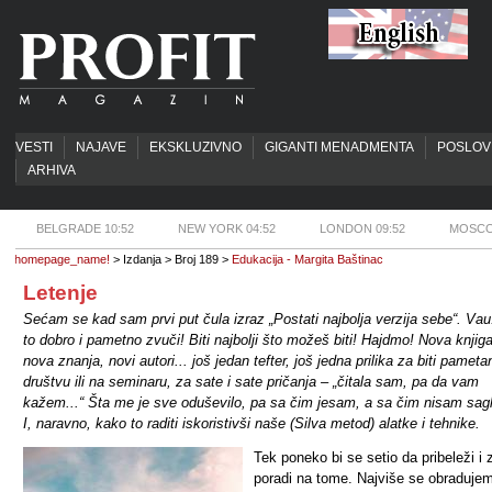
VESTI
NAJAVE
EKSKLUZIVNO
GIGANTI MENADMENTA
POSLOV
ARHIVA
BELGRADE 10:52
NEW YORK 04:52
LONDON 09:52
MOSCO
homepage_name!
> Izdanja > Broj 189 >
Edukacija - Margita Baštinac
Letenje
Sećam se kad sam prvi put čula izraz „Postati najbolja verzija sebe“. Vau
to dobro i pametno zvuči! Biti najbolji što možeš biti! Hajdmo! Nova knjiga
nova znanja, novi autori... još jedan tefter, još jedna prilika za biti pameta
društvu ili na seminaru, za sate i sate pričanja – „čitala sam, pa da vam
kažem...“ Šta me je sve oduševilo, pa sa čim jesam, a sa čim nisam sag
I, naravno, kako to raditi iskoristivši naše (Silva metod) alatke i tehnike.
Tek poneko bi se setio da pribeleži i 
poradi na tome. Najviše se obraduje