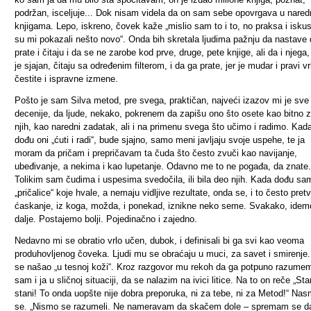
podržan, isceljuje... Dok nisam videla da on sam sebe opovrgava u nare
knjigama. Lepo, iskreno, čovek kaže „mislio sam to i to, no praksa i isku
su mi pokazali nešto novo“. Onda bih skretala ljudima pažnju da nastave
prate i čitaju i da se ne zarobe kod prve, druge, pete knjige, ali da i njega,
je sjajan, čitaju sa određenim filterom, i da ga prate, jer je mudar i pravi vr
čestite i ispravne izmene.
Pošto je sam Silva metod, pre svega, praktičan, najveći izazov mi je sve
decenije, da ljude, nekako, pokrenem da zapišu ono što osete kao bitno 
njih, kao naredni zadatak, ali i na primenu svega što učimo i radimo. Kad
dođu oni „ćuti i radi“, bude sjajno, samo meni javljaju svoje uspehe, te ja
moram da pričam i prepričavam ta čuda što često zvuči kao navijanje,
ubeđivanje, a nekima i kao lupetanje. Odavno me to ne pogađa, da znate.
Tolikim sam čudima i uspesima svedočila, ili bila deo njih. Kada dođu sa
„pričalice“ koje hvale, a nemaju vidljive rezultate, onda se, i to često pretv
ćaskanje, iz koga, možda, i ponekad, iznikne neko seme. Svakako, idem
dalje. Postajemo bolji. Pojedinačno i zajedno.
Nedavno mi se obratio vrlo učen, dubok, i definisali bi ga svi kao veoma
produhovljenog čoveka. Ljudi mu se obraćaju u muci, za savet i smirenje.
se našao „u tesnoj koži“. Kroz razgovor mu rekoh da ga potpuno razumem
sam i ja u sličnoj situaciji, da se nalazim na ivici litice. Na to on reče „Sta
stani! To onda uopšte nije dobra preporuka, ni za tebe, ni za Metod!“ Na
se. „Nismo se razumeli. Ne nameravam da skačem dole – spremam se d