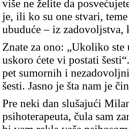
više ne želite da posvećujete
je, ili ko su one stvari, teme
ubuduće – iz zadovoljstva, k
Znate za ono: „Ukoliko ste 
uskoro ćete vi postati šesti“
pet sumornih i nezadovoljnih
šesti. Jasno je šta nam je čin
Pre neki dan slušajući Mil
psihoterapeuta, čula sam za