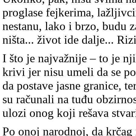
proglase fejkerima, lažljiv
nestanu, lako i brzo, budu
ništa... život ide dalje... Riz
I što je najvažnije – to je n
krivi jer nisu umeli da se 
da postave jasne granice, te
su računali na tuđu obzirnos
ulozi onog koji rešava stva
Po onoj narodnoj, da krčag 