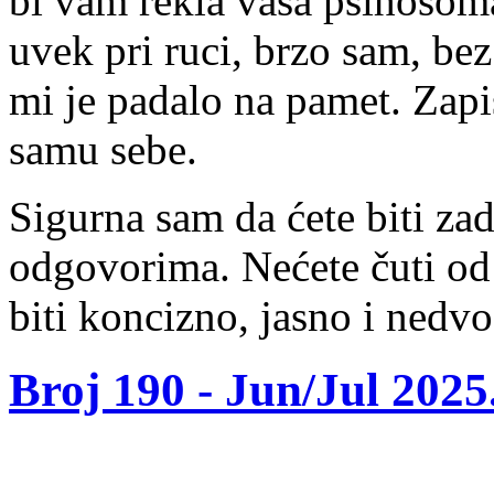
bi vam rekla vaša psihosoma
uvek pri ruci, brzo sam, bez
mi je padalo na pamet. Zapis
samu sebe.
Sigurna sam da ćete biti za
odgovorima. Nećete čuti od 
biti koncizno, jasno i nedv
Broj 190 -
Jun/Jul 2025