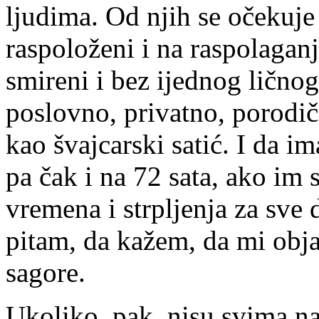
ljudima. Od njih se očekuje
raspoloženi i na raspolaga
smireni i bez ijednog lično
poslovno, privatno, porodičn
kao švajcarski satić. I da 
pa čak i na 72 sata, ako im 
vremena i strpljenja za sve 
pitam, da kažem, da mi objasn
sagore.
Ukoliko, pak, nisu svima n