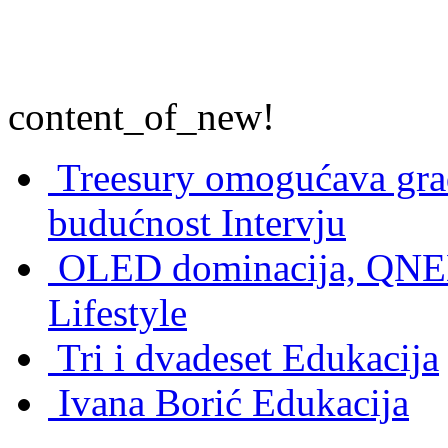
content_of_new!
Treesury omogućava građ
budućnost
Intervju
OLED dominacija, QNED
Lifestyle
Tri i dvadeset
Edukacija
Ivana Borić
Edukacija