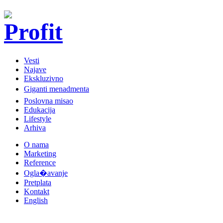
Vesti
Najave
Ekskluzivno
Giganti menadmenta
Poslovna misao
Edukacija
Lifestyle
Arhiva
O nama
Marketing
Reference
Ogla�avanje
Pretplata
Kontakt
English