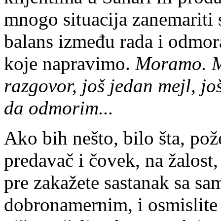
mnogo situacija zanemariti 
balans između rada i odmora
koje napravimo.
Moramo. M
razgovor, još jedan mejl, jo
da odmorim...
Ako bih nešto, bilo šta, po
predavač i čovek, na žalost, 
pre zakažete sastanak sa sa
dobronamernim, i osmislite 