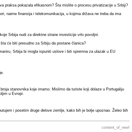
ova praksa pokazala efikasnom? Šta mislite o procesu privatizacije u Srbiji?
ri, naime finansija i telekomunikacija, u kojima država ne treba da ima
e Srbija nudi za direktne strane investicije vrlo povoljni.
šta će biti presudno za Srbiju da postane članica?
niru, Srbija bi mogla ispuniti uslove i biti spremna za ulazak u EU
je.
d broja stanovnika koje imamo. Mislimo da turiste koji dolaze u Portugal
iju
oljim u Evropi.
tujem i posetim druge delove zemlje, kako bih je bolje upoznao. Želeo bih
content_of_new!