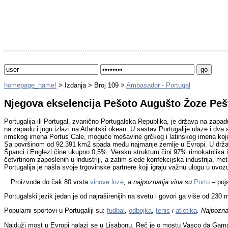
homepage_name!
> Izdanja > Broj 109 >
Ambasador - Portugal
Njegova ekselencija Pešoto Augušto Žoze Pešt
Portugalija ili Portugal, zvanično Portugalska Republika, je država na zapad
na zapadu i jugu izlazi na Atlantski okean. U sastav Portugalije ulaze i dva 
rimskog imena Portus Cale, moguće mešavine grčkog i latinskog imena koje zn
Sa površinom od 92.391 km2 spada među najmanje zemlje u Evropi. U državi 
Španci i Englezi čine ukupno 0,5%. Versku strukturu čini 97% rimokatolika i 1%
četvrtinom zaposlenih u industriji, a zatim slede konfekcijska industrija,
Portugalija je našla svoje trgovinske partnere koji igraju važnu ulogu u uvoz
Proizvode do čak 80 vrsta
vinove loze
, a najpoznatija vina su
Porto
–
poj
Portugalski jezik jedan je od najraširenijih na svetu i govori ga više od 230 mi
Popularni sportovi u Portugaliji su:
fudbal
,
odbojka
,
tenis
i
atletika
. Najpoznat
Najduži most u Evropi nalazi se u Lisabonu. Reč je o mostu Vasco da Gam