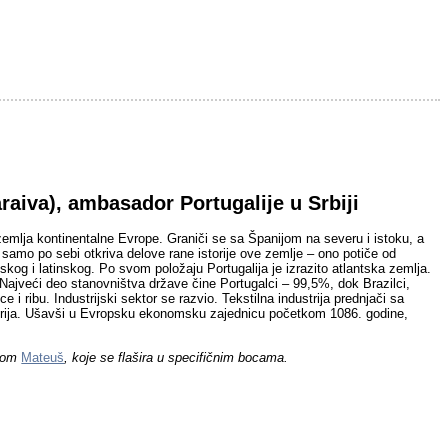
aiva), ambasador Portugalije u Srbiji
 zemlja kontinentalne Evrope. Graniči se sa Španijom na severu i istoku, a
a samo po sebi otkriva delove rane istorije ove zemlje – ono potiče od
kog i latinskog. Po svom položaju Portugalija je izrazito atlantska zemlja.
ajveći deo stanovništva države čine Portugalci – 99,5%, dok Brazilci,
i ribu. Industrijski sektor se razvio. Tekstilna industrija prednjači sa
dustrija. Ušavši u Evropsku ekonomsku zajednicu početkom 1086. godine,
ivom
Mateuš
, koje se flašira u specifičnim bocama.