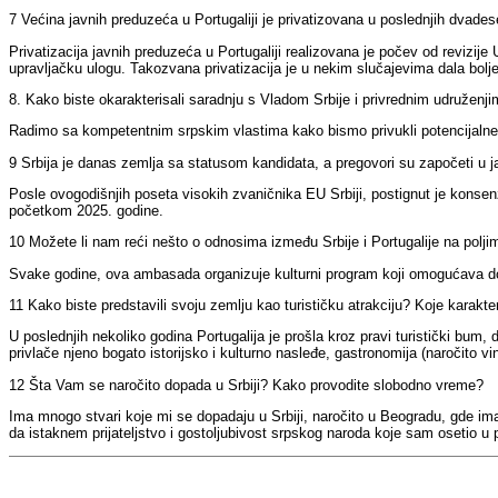
7 Većina javnih preduzeća u Portugal
iji
je privatizovana u poslednjih dvadese
Privatizacija javnih preduzeća u Portugal
iji
realizovana je počev od revizije 
upravljačku ulogu. Takozvana privatizacija je u nekim slučajevima dala bolje 
8. Kako biste okarakterisali saradnju s Vladom Srbije i privrednim udruženji
Radimo sa kompetentnim srpskim vlastima kako bismo privukli potencijalne inv
9 Srbija je danas zemlja sa statusom kandidata, a pregovori su započeti u j
Posle ovogodišnjih poseta visokih zvaničnika EU Srbiji, postignut je konse
početkom 2025. godine.
10 Možete li nam reći nešto o odnosima između Srbije i Portugal
ije
na polji
Svake godine, ova ambasada organizuje kulturni program koji omogućava dov
11 Kako biste predstavili svoju zemlju kao turističku atrakciju? Koje karakter
U poslednjih nekoliko godina Portugal
ija
je proš
la
kroz pravi turistički bum, 
privlače nje
no
bogato istorijsko i kulturno nasleđe, gastronomija (naročito v
12 Šta Vam se naročito dopada u Srbiji? Kako provodite slobodno vreme?
Ima mnogo stvari koje mi se dopadaju u Srbiji, naročito u Beogradu, gde i
da istaknem prijateljstvo i gostoljubivost srpskog naroda koje sam osetio u