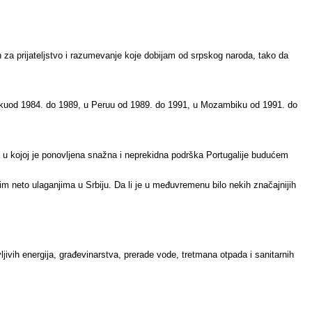
a prijateljstvo i razumevanje koje dobijam od srpskog naroda, tako da
k
u
od 1984. do 1989,
u
Peru
u
od 1989. do 1991,
u
Mozambik
u
od 1991. do
a, u kojoj je ponovljena snažna i neprekidna podrška Portugal
ije
budućem
m neto ulaganjima u Srbiju. Da li je u međuvremenu bilo nekih značajnijih
jivih energija, građevinarstv
a
, prerad
e
vode, tretman
a
otpada i sanitarnih