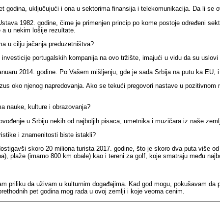
t godina, uključujući i ona u sektorima finansija i telekomunikacija. Da li se 
Ustava 1982. godine, čime je primenjen princip po kome postoje određeni sekto
a u nekim lošije rezultate.
ma u cilju jačanja preduzetništva?
esticije portugalskih kompanija na ovo tržište, imajući u vidu da su uslovi koj
anuaru 2014. godine. Po Vašem mišljenju, gde je sada Srbija na putu ka EU, i 
nzus oko njenog napredovanja. Ako se tekući pregovori nastave u pozitivnom ma
ma nauke, kulture i obrazovanja?
ođenje u Srbiju nekih od najboljih pisaca, umetnika i muzičara iz naše zeml
istike i znamenitosti biste istakli?
dostigavši skoro 20 miliona turista 2017. godine, što je skoro dva puta više o
ina), plaže (imamo 800 km obale) kao i tereni za golf, koje smatraju među najb
mam priliku da uživam u kulturnim događajima. Kad god mogu, pokušavam da pu
 prethodnih pet godina mog rada u ovoj zemlji i koje veoma cenim.