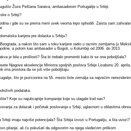
ugušto Žoze Peštana Saraiva
,
ambasadorom
Portugal
ije
u Srbiji.
ske o Srbiji?
dina i gde su se prema meni uvek veoma lepo ophodili. Zaista sam zahvalan z
e.
iplomatska karijera pre dolaska u Srbiju?
 Beograda, a nakon što sam
u toku karijere
radio u raznim zemljama (
u
Meksi
godine,
a potom kao ambasador u Bogoti, u Kolumbiji od 2006. do 2013.
kva je bila u prošlosti? Šta bi trebalo promeniti kako bi se ona poboljšala?
posete Njegove ekselencije Ministra spoljnih poslova Srbije Lisabonu 20. april
vek ima prostora da se još više poboljšaju.
tugal
ije
, što
je
pozicionira na 55. mesto liste zemalja sa najvećim nerezidentni
položivih podataka.
ište? Koje su najuticajnije kompanije koje su ulagale kod nas?
resovanja za dolazak i početak poslovanja u Srbiji, uglavnom u oblastima obnovl
Srbiji imaju najviše potencijala? Šta Srbija izvozi u Portugal
iju
, a šta uvozi?
o pitanje, ali ću pokušati da odgovorim na njega sledećom prilikom.