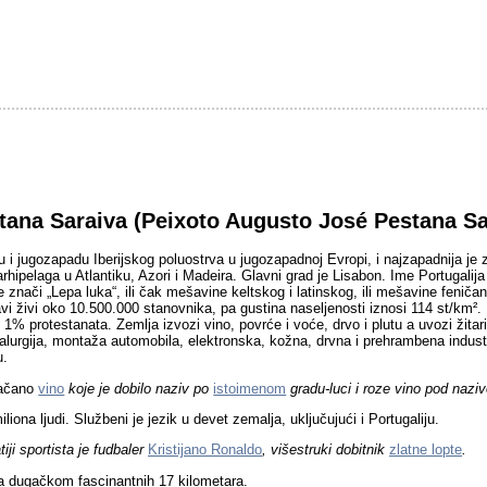
ana Saraiva (Peixoto Augusto José Pestana Sar
u i jugozapadu Iberijskog poluostrva u jugozapadnoj Evropi, i najzapadnija je
arhipelaga u Atlantiku, Azori i Madeira. Glavni grad je Lisabon. Ime Portugalij
ači „Lepa luka“, ili čak mešavine keltskog i latinskog, ili mešavine feničans
živi oko 10.500.000 stanovnika, pa gustina naseljenosti iznosi 114 st/km². N
 protestanata. Zemlja izvozi vino, povrće i voće, drvo i plutu a uvozi žitarice 
 metalurgija, montaža automobila, elektronska, kožna, drvna i prehrambena in
u.
ačano
vino
koje je dobilo naziv po
istoimenom
gradu-luci i roze vino pod naz
liona ljudi. Službeni je jezik u devet zemalja, uključujući i Portugaliju.
iji sportista je fudbaler
Kristijano Ronaldo
, višestruki dobitnik
zlatne lopte
.
a dugačkom fascinantnih 17 kilometara.