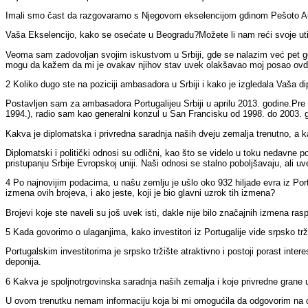
Imali smo čast da razgovaramo s Njegovom ekselencijom gdinom
Pešoto A
Vaša Ekselencijo, kako se osećate u Beogradu?
Možete li nam reći svoje uti
Veoma sam zadovoljan svojim iskustvom u Srbiji, gde se nalazim već pet go
mogu da kažem da mi je ovakav njihov stav uvek olakšavao moj posao ovd
2 Koliko dugo ste na poziciji ambasadora u Srbiji i kako je izgledala Vaša d
Postavljen sam za ambasadora Portugal
ije
u Srbiji u aprilu 2013.
godine.
Pre
1994.), radio sam kao generalni konzul u San Francisku od 1998. do 2003.
Kakva je diplomatska i privredna saradnja naših dveju zemalja trenutno, a ka
Diplomatski i politički odnosi su odlični, kao što se videlo u toku nedavne 
pristupanju Srbije Evropskoj uniji. Naši odnosi se stalno poboljšavaju, ali u
4 Po najnovijim podacima, u našu zemlju je ušlo oko 932 hiljade evra iz Por
izmena ovih brojeva, i ako jeste, koji je bio glavni uzrok tih izmena?
Brojevi koje ste naveli su još uvek isti, dakle nije bilo značajnih izmena ras
5 Kada govorimo o ulaganjima, kako investitori iz Portugal
ije
vide srpsko trž
Portugalskim investitorima je srpsko tržište atraktivno i postoji porast inte
deponija.
6 Kakva je spoljnotrgovinska saradnja naših zemalja i koje privredne grane u 
U ovom trenutku nemam informaciju koja bi mi omogućila da odgovorim na ov