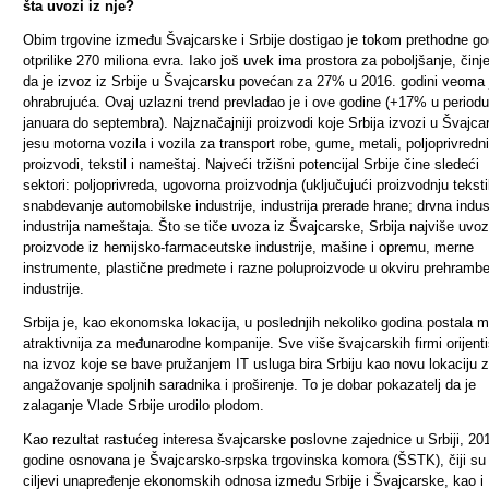
šta uvozi iz nje?
Obim trgovine između Švajcarske i Srbije dostigao je tokom prethodne go
otprilike 270 miliona evra. Iako još uvek ima prostora za poboljšanje, činj
da je izvoz iz Srbije u Švajcarsku povećan za 27% u 2016. godini veoma 
ohrabrujuća. Ovaj uzlazni trend prevladao je i ove godine (+17% u period
januara do septembra).
Najznačajniji proizvodi koje Srbija izvozi u Švajca
jesu motorna vozila i vozila za transport robe, gume, metali, poljoprivredni
proizvodi, tekstil i nameštaj
. Najveći tržišni potencijal Srbije čine sledeći
sektori: poljoprivreda, ugovorna proizvodnja (uključujući proizvodnju teksti
snabdevanje automobilske industrije, industrija prerade hrane; drvna indust
industrija nameštaja.
Što se tiče uvoza iz Švajcarske, Srbija najviše uvoz
proizvode iz hemijsko-farmaceutske industrije, mašine i opremu, merne
instrumente, plastične predmete i razne poluproizvode u okviru prehramb
industrije.
Srbija je, kao ekonomska lokacija, u poslednjih nekoliko godina postala 
atraktivnija za međunarodne kompanije. Sve više švajcarskih firmi orijent
na izvoz koje se bave pružanjem IT usluga bira Srbiju kao novu lokaciju 
angažovanje spoljnih saradnika i proširenje. To je dobar pokazatelj da je
zalaganje Vlade Srbije urodilo plodom.
Kao rezultat rastućeg interesa švajcarske poslovne zajednice u Srbiji, 20
godine osnovana je Švajcarsko-srpska trgovinska komora (ŠSTK), čiji su
ciljevi unapređenje ekonomskih odnosa između Srbije i Švajcarske, kao i