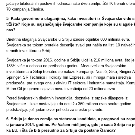
jačanje bilateralnih poslovnih odnosa naše dve zemlje. ŠSTK trenutno bro
70 kompanija članica.
5. Kada govorimo o ulaganjima, kako investitori iz Švajcarske vide 
tržište? Koje su najznačajnije švajcarske kompanije koje su ulagale
nas?
Direktna ulaganja Švajcarske u Srbiju iznose otprilike 800 miliona evra.
Švajcarska se tokom protekle decenije svaki put našla na listi 10 najveći
stranih investitora u Srbiji.
Švajcarska je tokom 2016. godine u Srbiju uložila 216 miliona evra, što je
183% više u odnosu na prethodnu godinu
. Među velikim švajcarskim
investitorima u Srbiji trenutno se nalaze kompanije Nestlé, Sika, Ringier A
Springer, SR Technics i Holiday Inn Express, ali i mnoga mala i srednja
preduzeća, pre svega ona u okviru IT sektora i industrije nameštaja. Kom
Mitan Oil je upravo najavila novu investiciju od 20 miliona evra.
Pored švajcarskih direktnih investicija,
doznake iz srpske dijaspore iz
Švajcarske – koje nastavljaju da dostižu 360 miliona evra svake godine –
predstavljaju još jedan izvor prihoda za srpsku privredu.
6. Srbija je danas zemlja sa statusom kandidata, a pregovori su zapo
u januaru 2014. godine. Po Vašem mišljenju, gde je sada Srbija na p
ka EU, i šta će biti presudno za Srbiju da postane članica?