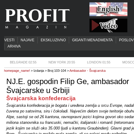
VESTI
NAJAVE
EKSKLUZIVNO
GIGANTI MENADMENTA
POSLOV
ARHIVA
BELGRADE 02:55
NEW YORK 20:55
LONDON 01:55
MOSCO
homepage_name!
> Izdanja > Broj 103-104 >
Ambasador - Švajcarska
NJ.E. gospodin Filip Ge, ambasador
Švajcarske u Srbiji
Švajcarska konfederacija
Švajcarska konfederacija je bogata i uređena zemlja u srcu Evrope, nada
čuvena po satovima, siru i čokoladi. Najvećim delom svoje teritorije obuh
Alpe, sastoji se od 26 kantona, ravnopravni jezici kojima govori oko seda
miliona stanovnika su francuski, nemački, italijanski i romanš (retoroman
jezik kojim se služi oko 35.000 ljudi u kantonu Graubinden). Glavni grad j
Bern. „Švajcarska je možda mala zemlja, ali se nalazi među najboljim