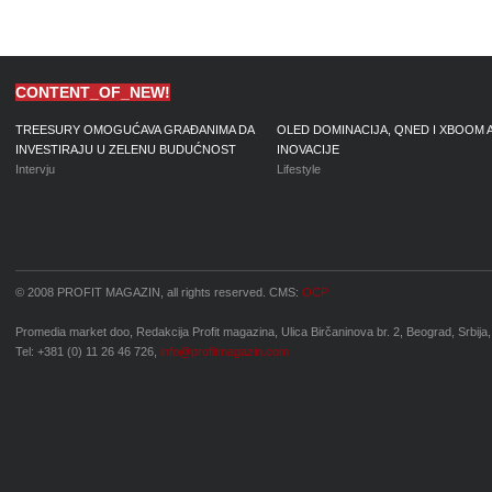
CONTENT_OF_NEW!
TREESURY OMOGUĆAVA GRAĐANIMA DA
OLED DOMINACIJA, QNED I XBOOM 
INVESTIRAJU U ZELENU BUDUĆNOST
INOVACIJE
Intervju
Lifestyle
© 2008 PROFIT MAGAZIN, all rights reserved. CMS:
OCP
Promedia market doo, Redakcija Profit magazina, Ulica Birčaninova br. 2, Beograd, Srbija,
Tel: +381 (0) 11 26 46 726,
info@profitmagazin.com