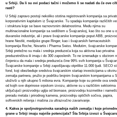
u Srbiji.
Da li su ovi podaci tačni i možemo li se nadati da će ove cif
rasti?
U Srbiji zapravo postoji nekoliko stotina registrovanih kompanija sa privatn
korporativnim kapitalom iz Švajcarske. Tu spadaju kompanije različitih ve
i struktura koje se bave raznovrsnim delatnostima. Među njima su
multinacionalne kompanije sa sedištem u Švajcarskoj, kao što su one u o
duvanske industrije, ali i prave švajcarske kompanije poput ABB, proizvo
hrane Nestlé, medijske grupe Ringer, kao i švajcarskih farmaceutskih
kompanija Roche, Novartis i Pharma Swiss. Međutim, švajcarske kompan
Srbiji pretežno su mala i srednja preduzeća koja su aktivna kao privatna
preduzetništva ili imaju i do 300 zaposlenih. To ne iznenađuje s obzirom 
činjenicu da mala i srednja preduzeća čine 99% svih kompanija u Švajcar
Švajcarske kompanije u Srbiji zapošljavaju otprilike 11.000 ljudi. SECO st
fond, koji obezbeđuje sredstva švajcarskim startap investicijama u okviru
zemalja partnera, pružio je podršku brojnim švajcarskim kompanijama u Sr
uloživši u njih ukupno 5 miliona evra.
Kompanije koje su primile ova sreds
od kojih sve doprinose srpskom izvozu, aktivne su u različitim sektorima
uključujući proizvodnju uglja od biomase, proizvodnju kozmetike i namešt
preradu metala i prirodnog kamena, proizvodnju optičkih sočiva, papira,
softverskih rešenja i mašina za ultrazvučno zavarivanje.
4. Kakva je spoljnotrgovinska saradnja naših zemalja i koje privredn
grane u Srbiji imaju najviše potencijala? Šta Srbija izvozi u Švajcars