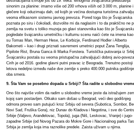
destinacijama Evrope još od 19. veka. Mnogima Švajcarska predstavlja
sinonim za planine: imamo više od 200 vrhova viših od 3.000 m, planine i
glečere koji oduzimaju dah, od kojih je većina dostupna turistima zahvalju
veoma efikasnom sistemu javnog prevoza.
Pored toga što je Švajcarska
poznata po siru i čokoladi, dozvolite mi da naglasim i to da praktično
ne po
zemlja na svetu s toliko muzeja po glavi stanovnika kao što je Švajcarsk
pogledate švajcarsku umetničku i kulturnu scenu naići ćete na imena kao
su Tomas Man, Herman Hese, Le Korbizje, Ferdinand Hodler i Alberto
Đakometi – kao i drugi priznati savremeni umetnici poput Žana Tenglija,
Pipilote Rist
, Bruna Ganca ili Marka Forstera. Turistička putovanja iz Srbi
Švajcarsku postala su veoma pristupačna zahvaljujući dobroj avio-poveza
Cirih je od 2016. godine glavni putni pravac iz Beograda. Trenutno postoji
letova nedeljno između naše dve zemlje s preko 400.000 putnika godišnje
oba smera.
9. Šta Vam se posebno dopada u Srbiji? Šta radite u slobodno vrem
Ono što najviše volim da radim u slobodno vreme jeste da istražujem zem
kojoj sam postavljen. Otkako sam došao u Beograd, veći deo godišnjeg
odmora proveo sam putujući kroz Srbiju od severa (Subotica, Sombor, Be
Novi Sad, Fruška Gora), niz Dunav do Kladova i Negotina, i sve do Centr
Srbije (Valjevo, Aranđelovac, Topola), juga (Niš, Leskovac, Vranje) i jugo-
zapadne Srbije (od Novog Pazara do Mokre Gore i Nacionalnog parka Tara
Srbija je zemlja koja ima raznolike predele. Zaista uživam u njima.