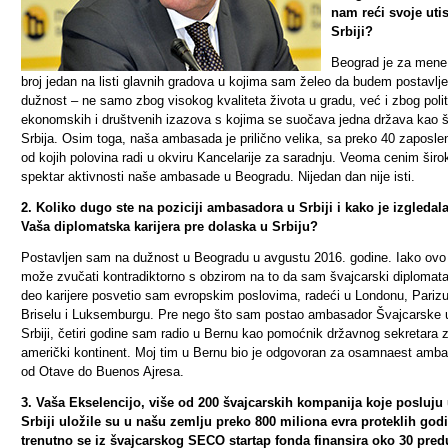
nam reći svoje uti
Srbiji?
Beograd je za mene
broj jedan na listi glavnih gradova u kojima sam želeo da budem postavlj
dužnost – ne samo zbog visokog kvaliteta života u gradu, već i zbog polit
ekonomskih i društvenih izazova s kojima se suočava jedna država kao š
Srbija. Osim toga, naša ambasada je prilično velika, sa preko 40 zaposlen
od kojih polovina radi u okviru Kancelarije za saradnju. Veoma cenim širo
spektar aktivnosti naše ambasade u Beogradu. Nijedan dan nije isti.
2. Koliko dugo ste na poziciji ambasadora u Srbiji i kako je izgledal
Vaša diplomatska karijera pre dolaska u Srbiju?
Postavljen sam na dužnost u Beogradu u avgustu 2016. godine. Iako ovo
može zvučati kontradiktorno s obzirom na to da sam švajcarski diplomata
deo karijere posvetio sam evropskim poslovima, radeći u Londonu, Parizu
Briselu i Luksemburgu. Pre nego što sam postao ambasador Švajcarske 
Srbiji, četiri godine sam radio
u Bernu kao pomoćnik državnog sekretara 
američki kontinent.
Moj tim u Bernu bio je odgovoran za osamnaest amb
od Otave do Buenos Ajresa.
3. Vaša Ekselencijo, više od 200 švajcarskih kompanija koje posluju
Srbiji uložile su u našu zemlju preko 800 miliona evra proteklih godi
trenutno se iz švajcarskog SECO startap fonda finansira oko 30 pre