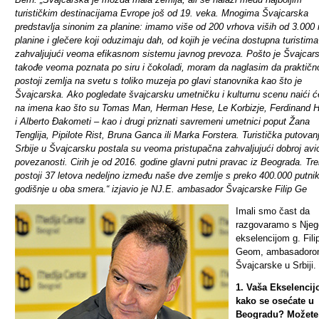
turističkim destinacijama Evrope još od 19. veka. Mnogima Švajcarska
predstavlja sinonim za planine: imamo više od 200 vrhova viših od 3.000
planine i glečere koji oduzimaju dah, od kojih je većina dostupna turistima
zahvaljujući veoma efikasnom sistemu javnog prevoza. Pošto je Švajcar
takođe veoma poznata po siru i čokoladi, moram da naglasim da praktičn
postoji zemlja na svetu s toliko muzeja po glavi stanovnika kao što je
Švajcarska. Ako pogledate švajcarsku umetničku i kulturnu scenu naići ć
na imena kao što su Tomas Man, Herman Hese, Le Korbizje, Ferdinand H
i Alberto Đakometi – kao i drugi priznati savremeni umetnici poput Žana
Tenglija, Pipilote Rist, Bruna Ganca ili Marka Forstera. Turistička putovanj
Srbije u Švajcarsku postala su veoma pristupačna zahvaljujući dobroj avi
povezanosti. Cirih je od 2016. godine glavni putni pravac iz Beograda. Tr
postoji 37 letova nedeljno između naše dve zemlje s preko 400.000 putni
godišnje u oba smera.“ izjavio je NJ.E. ambasador Švajcarske Filip Ge
Imali smo čast da
razgovaramo s Nje
ekselencijom g.
Fil
Geom, ambasador
Švajcarske u Srbiji.
1. Vaša Ekselencij
kako se osećate u
Beogradu? Možete 