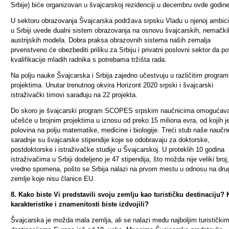
Srbije) biće organizovan u švajcarskoj rezidenciji u decembru ovde godine
U sektoru obrazovanja Švajcarska podržava srpsku Vladu u njenoj ambicij
u Srbiji uvede
dualni sistem obrazovanja
na osnovu švajcarskih, nemačkih
austrijskih modela. Dobra praksa obrazovnih sistema naših zemalja
prvenstveno će obezbediti priliku za Srbiju i privatni poslovni sektor da p
kvalifikacije mladih radnika s potrebama tržišta rada.
Na polju nauke Švajcarska i Srbija zajedno učestvuju u različitim program
projektima. Unutar trenutnog okvira Horizont 2020 srpski i švajcarski
istraživački timovi sarađuju na 22 projekta.
Do skoro je švajcarski program SCOPES srpskim naučnicima omogućav
učešće u brojnim projektima u iznosu od preko 15 miliona evra, od kojih j
polovina na polju matematike, medicine i biologije. Treći stub naše naučn
saradnje su švajcarske stipendije koje se odobravaju za doktorske,
postdoktorske i istraživačke studije u Švajcarskoj. U proteklih 10 godina
istraživačima u Srbiji dodeljeno je 47 stipendija, što možda nije veliki broj, 
vredno spomena, pošto se Srbija nalazi na prvom mestu u odnosu na dru
zemlje koje nisu članice EU.
8. Kako biste Vi predstavili svoju zemlju kao turističku destinaciju? 
karakteristike i znamenitosti biste izdvojili?
Švajcarska je možda mala zemlja, ali se nalazi među najboljim turistički