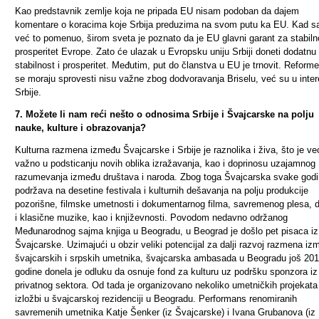
Kao predstavnik zemlje koja ne pripada EU nisam podoban da dajem
komentare o koracima koje Srbija preduzima na svom putu ka EU. Kad 
već to pomenuo, širom sveta je poznato da je EU glavni garant za stabilno
prosperitet Evrope. Zato će ulazak u Evropsku uniju Srbiji doneti dodatnu
stabilnost i prosperitet. Međutim, put do članstva u EU je trnovit. Reforme
se moraju sprovesti nisu važne zbog dodvoravanja Briselu, već su u inte
Srbije.
7. Možete li nam reći nešto o odnosima Srbije i Švajcarske na polju
nauke, kulture i obrazovanja?
Kulturna razmena između Švajcarske i Srbije je raznolika i živa, što je v
važno u podsticanju novih oblika izražavanja, kao i doprinosu uzajamnog
razumevanja između društava i naroda. Zbog toga Švajcarska svake god
podržava na desetine festivala i kulturnih dešavanja na polju produkcije
pozorišne, filmske umetnosti i dokumentarnog filma, savremenog plesa, 
i klasične muzike, kao i književnosti. Povodom nedavno održanog
Međunarodnog sajma knjiga u Beogradu, u Beograd je došlo pet pisaca iz
Švajcarske. Uzimajući u obzir veliki potencijal za dalji razvoj razmena iz
švajcarskih i srpskih umetnika, švajcarska ambasada u Beogradu još 201
godine donela je odluku da osnuje fond za kulturu uz podršku sponzora iz
privatnog sektora. Od tada je organizovano nekoliko umetničkih projekata 
izložbi u švajcarskoj rezidenciji u Beogradu. Performans renomiranih
savremenih umetnika Katje Šenker (iz Švajcarske) i Ivana Grubanova (iz