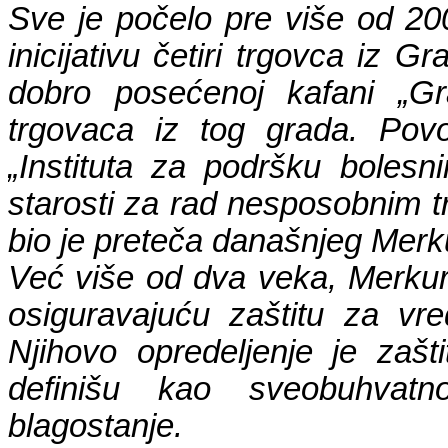
Sve je počelo pre više od 20
inicijativu četiri trgovca iz G
dobro posećenoj kafani „Gr
trgovaca iz tog grada. Povo
„Instituta za podršku boles
starosti za rad nesposobnim t
bio je preteča današnjeg Merk
Već više od dva veka, Merkur
osiguravajuću zaštitu za vr
Njihovo opredeljenje je zašti
definišu kao sveobuhvatno
blagostanje.