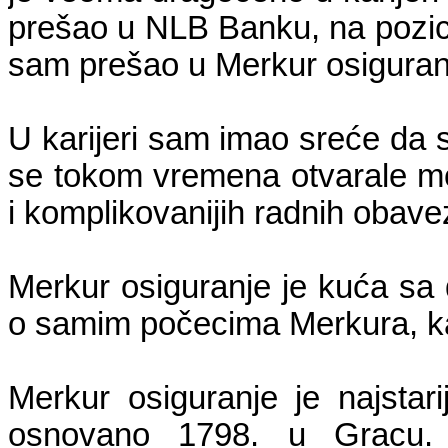
prešao u NLB Banku, na pozici
sam prešao u Merkur osiguran
U karijeri sam imao sreće da s
se tokom vremena otvarale mo
i komplikovanijih radnih obave
Merkur osiguranje je kuća sa
o samim počecima Merkura, ka
Merkur osiguranje je najstari
osnovano 1798. u Gracu. U