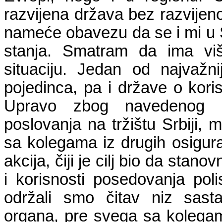
razvijena država bez razvijeno
nameće obavezu da se i mi u 
stanja. Smatram da ima viš
situaciju. Jedan od najvažni
pojedinca, pa i države o koris
Upravo zbog navedenog r
poslovanja na tržištu Srbiji,
sa kolegama iz drugih osigura
akcija, čiji je cilj bio da stan
i korisnosti posedovanja pol
održali smo čitav niz sast
organa, pre svega sa kolegama