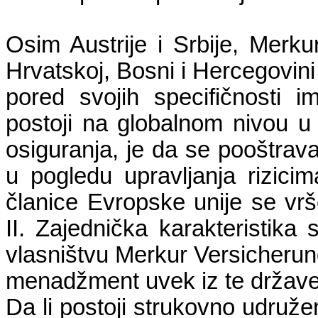
Osim Austrije i Srbije, Merkur
Hrvatskoj, Bosni i Hercegovini 
pored svojih specifičnosti i
postoji na globalnom nivou u 
osiguranja, je da se pooštravaj
u pogledu upravljanja rizic
članice Evropske unije se vr
II. Zajednička karakteristika
vlasništvu Merkur Versicheru
menadžment uvek iz te države
Da li postoji strukovno udružen