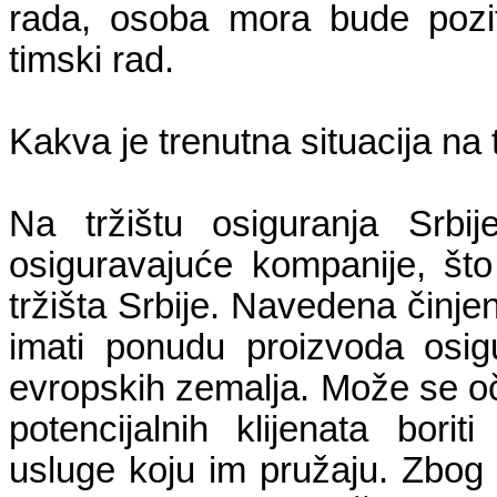
rada, osoba mora bude pozi
timski rad.
Kakva je trenutna situacija na t
Na tržištu osiguranja Srbi
osiguravajuće kompanije, što 
tržišta Srbije. Navedena činjen
imati ponudu proizvoda osigu
evropskih zemalja. Može se oče
potencijalnih klijenata borit
usluge koju im pružaju. Zbog č