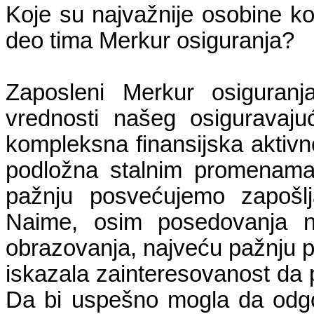
Koje su najvažnije osobine k
deo tima Merkur osiguranja?
Zaposleni Merkur osiguranj
vrednosti našeg osiguravaj
kompleksna finansijska aktivno
podložna stalnim promenama.
pažnju posvećujemo zapošlj
Naime, osim posedovanja ne
obrazovanja, najveću pažnju 
iskazala zainteresovanost da 
Da bi uspešno mogla da odg