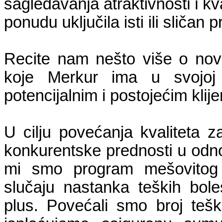
sagledavanja atraktivnosti i k
ponudu uključila isti ili sličan 
Recite nam nešto više o nov
koje Merkur ima u svojoj 
potencijalnim i postojećim klij
U cilju povećanja kvaliteta za
konkurentske prednosti u odn
mi smo program mešovitog 
slučaju nastanka teških bole
plus. Povećali smo broj tešk