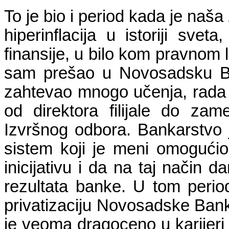
To je bio i period kada je naša
hiperinflacija u istoriji sve
finansije, u bilo kom pravnom l
sam prešao u Novosadsku Ban
zahtevao mnogo učenja, rada i
od direktora filijale do zam
Izvršnog odbora. Bankarstvo 
sistem koji je meni omogućio 
inicijativu i da na taj način 
rezultata banke. U tom perio
privatizaciju Novosadske Banke
je veoma dragoceno u karijeri