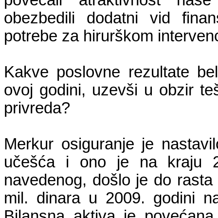
obezbedili dodatni vid fina
potrebe za hirurškom interven
Kakve poslovne rezultate bel
ovoj godini, uzevši u obzir t
privreda?
Merkur osiguranje je nastavi
učešća i ono je na kraju 2
navedenog, došlo je do rasta
mil. dinara u 2009. godini n
Bilansna aktiva je povećana