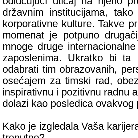
odlučujući uticaj na njeno pr
državnim institucijama, tako
korporativne kulture. Takve pr
momenat je potpuno drugačij
mnoge druge internacionalne
zaposlenima. Ukratko bi ta p
odabrati tim obrazovanih, pers
osećajem za timski rad, obezb
inspirativnu i pozitivnu radnu
dolazi kao posledica ovakvog pr
Kako je izgledala Vaša karijera
trenutno?