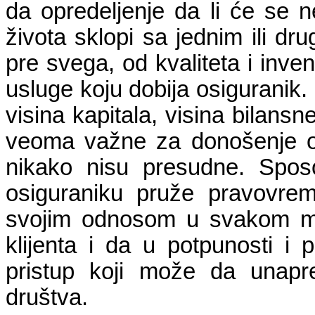
da opredeljenje da li će se n
života sklopi sa jednim ili dr
pre svega, od kvaliteta i inven
usluge koju dobija osiguranik.
visina kapitala, visina bilansn
veoma važne za donošenje od
nikako nisu presudne. Spos
osiguraniku pruže pravovre
svojim odnosom u svakom m
klijenta i da u potpunosti i
pristup koji može da unapre
društva.