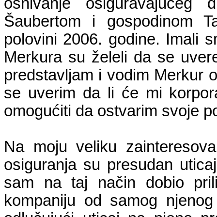
osnivanje osiguravajućeg 
Šaubertom i gospodinom Ta
polovini 2006. godine. Imali 
Merkura su želeli da se uvere
predstavljam i vodim Merkur os
se uverim da li će mi korpor
omogućiti da ostvarim svoje po
Na moju veliku zainteresov
osiguranja su presudan utica
sam na taj način dobio pri
kompaniju od samog njenog 