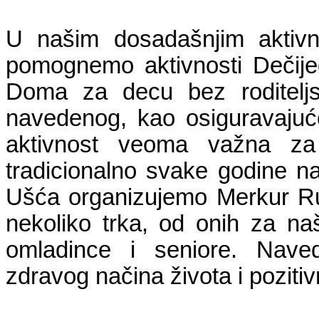
U našim dosadašnjim aktivn
pomognemo aktivnosti Dečije
Doma za decu bez roditeljs
navedenog, kao osiguravajuće
aktivnost veoma važna za 
tradicionalno svake godine 
Ušća organizujemo Merkur R
nekoliko trka, od onih za n
omladince i seniore. Naved
zdravog načina života i pozitiv