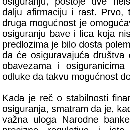
osiguranju, postoje dve ne
dalju afirmaciju i rast. Prvo,
druga mogućnost je omogućav
osiguranju bave i lica koja 
predlozima je bilo dosta polem
da će osiguravajuća društv
obavezama i osiguranicima 
odluke da takvu mogućnost do
Kada je reč o stabilnosti fina
osiguranja, smatram da je, kao
važna uloga Narodne banke 