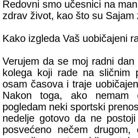
Redovni smo učesnici na mani
zdrav život, kao što su Sajam z
Kako izgleda Vaš uobičajeni r
Verujem da se moj radni dan
kolega koji rade na sličnim
osam časova i traje uobičaje
Nakon toga, ako nemam č
pogledam neki sportski prenos 
nedelje gotovo da ne postoji
posvećeno nečem drugom, o