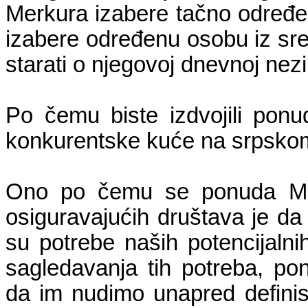
Merkura izabere tačno određeno
izabere određenu osobu iz sr
starati o njegovoj dnevnoj nezi i
Po čemu biste izdvojili pon
konkurentske kuće na srpskom
Ono po čemu se ponuda Merk
osiguravajućih društava je 
su potrebe naših potencijalni
sagledavanja tih potreba, po
da im nudimo unapred definis