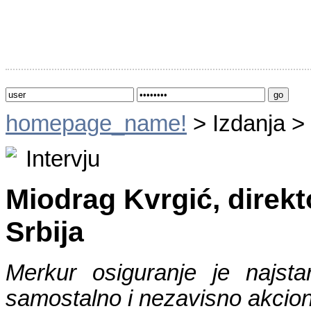
homepage_name!
> Izdanja >
Intervju
Miodrag Kvrgić, direkt
Srbija
Merkur osiguranje je najstar
samostalno i nezavisno akcio