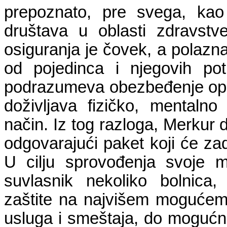
prepoznato, pre svega, kao
društava u oblasti zdravst
osiguranja je čovek, a polazna
od pojedinca i njegovih pot
podrazumeva obezbeđenje opš
doživljava fizičko, mentalno 
način. Iz tog razloga, Merkur 
odgovarajući paket koji će zado
U cilju sprovođenja svoje m
suvlasnik nekoliko bolnica
zaštite na najvišem mogućem 
usluga i smeštaja, do mogućno