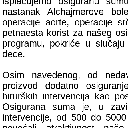
isplaćujemo osiguranu sum
nastanak Alchajmerove bol
operacije aorte, operacije s
petnaesta korist za našeg osi
programu, pokriće u slučaju
dece.
Osim navedenog, od nedav
proizvod dodatno osiguranj
hirurških intervencija kao po
Osigurana suma je, u zavis
intervencije, od 500 do 50
povećali atraktivnost naš