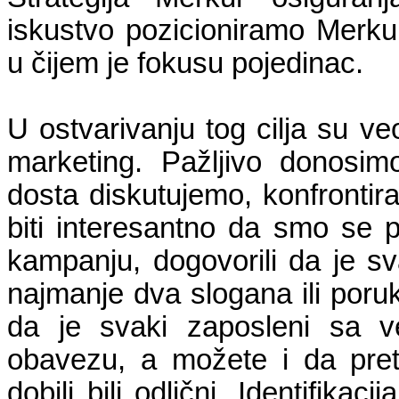
iskustvo pozicioniramo Merku
u čijem je fokusu pojedinac.
U ostvarivanju tog cilja su v
marketing. Pažljivo donosim
dosta diskutujemo, konfronti
biti interesantno da smo se 
kampanju, dogovorili da je s
najmanje dva slogana ili por
da je svaki zaposleni sa v
obavezu, a možete i da pret
dobili bili odlični. Identifika