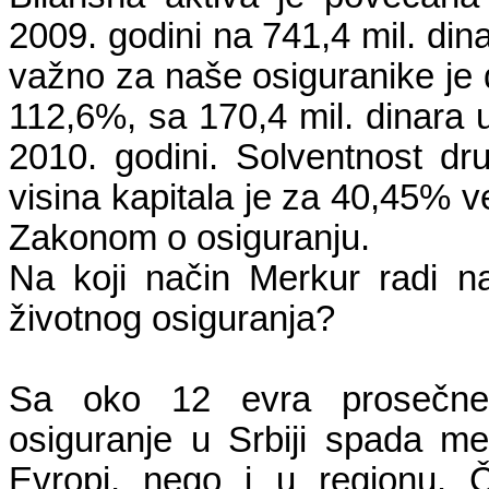
2009. godini na 741,4 mil. din
važno za naše osiguranike je
112,6%, sa 170,4 mil. dinara u
2010. godini. Solventnost dr
visina kapitala je za 40,45% 
Zakonom o osiguranju.
Na koji način Merkur radi na
životnog osiguranja?
Sa oko 12 evra prosečne 
osiguranje u Srbiji spada m
Evropi, nego i u regionu. 