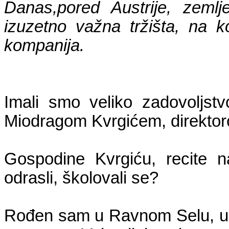
Danas,pored Austrije, zemlj
izuzetno važna tržišta, na k
kompanija.
Imali smo veliko zadovoljs
Miodragom Kvrgićem, direktor
Gospodine Kvrgiću, recite 
odrasli, školovali se?
Rođen sam u Ravnom Selu, u