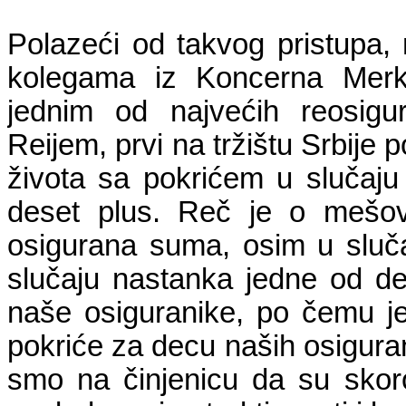
Polazeći od takvog pristupa, 
kolegama iz Koncerna Merku
jednim od najvećih reosigu
Reijem, prvi na tržištu Srbije
života sa pokrićem u slučaju
deset plus. Reč je o mešov
osigurana suma, osim u slučaju
slučaju nastanka jedne od dev
naše osiguranike, po čemu je
pokriće za decu naših osiguran
smo na činjenicu da su skor