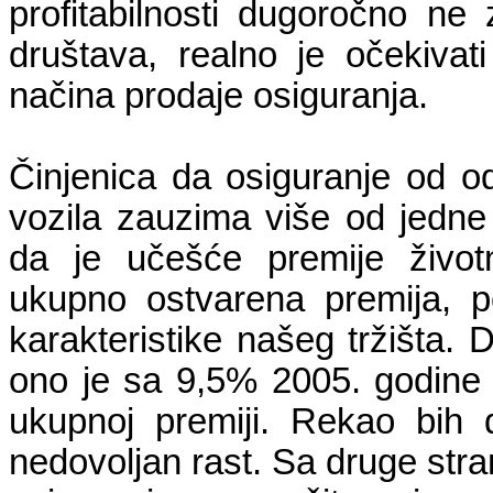
profitabilnosti dugoročno ne
društava, realno je očekivat
načina prodaje osiguranja.
Činjenica da osiguranje od o
vozila zauzima više od jedne
da je učešće premije život
ukupno ostvarena premija, p
karakteristike našeg tržišta. D
ono je sa 9,5% 2005. godine
ukupnoj premiji. Rekao bih d
nedovoljan rast. Sa druge str