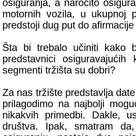
osiguranja, a naročito osigur
motornih vozila, u ukupnoj 
predstoji dug put do afirmacij
Šta bi trebalo učiniti kako 
predstavnici osiguravajućih 
segmenti tržišta su dobri?
Za nas tržište predstavlja da
prilagodimo na najbolji mog
nikakvih primedbi. Dakle, u
društva. Ipak, smatram da