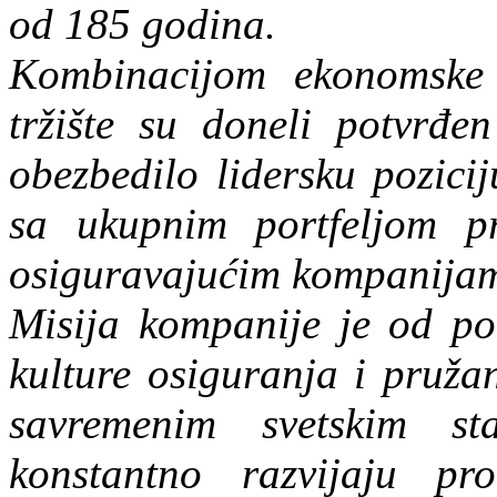
od 185 godina.
Kombinacijom ekonomske 
tržište su doneli potvrđen
obezbedilo lidersku pozici
sa ukupnim portfeljom p
osiguravajućim kompanijam
Misija kompanije je od poč
kulture osiguranja i pružan
savremenim svetskim st
konstantno razvijaju p