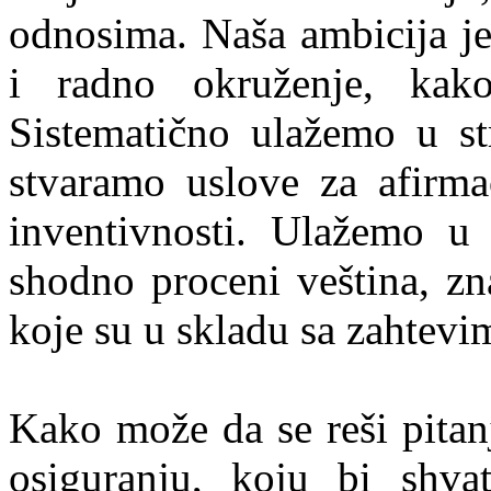
odnosima. Naša ambicija je
i radno okruženje, kak
Sistematično ulažemo u st
stvaramo uslove za afirmac
inventivnosti. Ulažemo u 
shodno proceni veština, zn
koje su u skladu sa zahtevi
Kako može da se reši pitanj
osiguranju, koju bi shvat