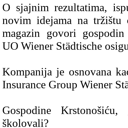
O sjajnim rezultatima, is
novim idejama na tržištu 
magazin govori gospodin 
UO Wiener Städtische osigu
Kompanija je osnovana kao 
Insurance Group Wiener Stä
Gospodine Krstonošiću,
školovali?