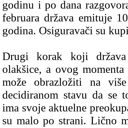
godinu i po dana razgovor
februara država emituje 1
godina. Osiguravači su kupi
Drugi korak koji država
olakšice, a ovog momenta 
može obrazložiti na viš
decidiranom stavu da se to
ima svoje aktuelne preokupa
su malo po strani. Lično m