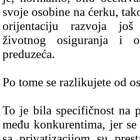
svoje osobine na ćerku, ta
orijentaciju razvoja još
životnog osiguranja i o
preduzeća.
Po tome se razlikujete od o
To je bila specifičnost na 
među konkurentima, jer se 
sa privatizacijom su prest