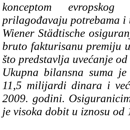
konceptom evropskog 
prilagođavaju potrebama i 
Wiener Städtische osiguranj
bruto fakturisanu premiju u
što predstavlja uvećanje od
Ukupna bilansna suma je 
11,5 milijardi dinara i ve
2009. godini. Osiguranicim
je visoka dobit u iznosu od