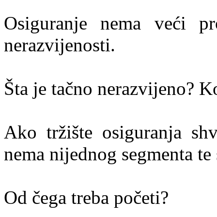
Osiguranje nema veći pr
nerazvijenosti.
Šta je tačno nerazvijeno? K
Ako tržište osiguranja shv
nema nijednog segmenta te s
Od čega treba početi?