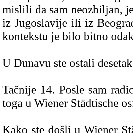
mislili da sam neozbiljan, j
iz Jugoslavije ili iz Beogr
kontekstu je bilo bitno odak
U Dunavu ste ostali desetak
Tačnije 14. Posle sam radi
toga u Wiener Städtische os
Kako ste došli u Wiener St