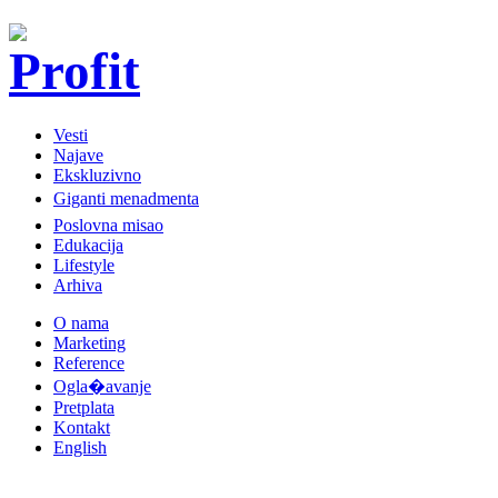
Vesti
Najave
Ekskluzivno
Giganti menadmenta
Poslovna misao
Edukacija
Lifestyle
Arhiva
O nama
Marketing
Reference
Ogla�avanje
Pretplata
Kontakt
English