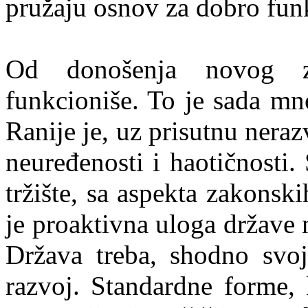
pružaju osnov za dobro fun
Od donošenja novog z
funkcioniše. To je sada mn
Ranije je, uz prisutnu nerazv
neuređenosti i haotičnosti.
tržište, sa aspekta zakonsk
je proaktivna uloga države 
Država treba, shodno svoj
razvoj. Standardne forme, 