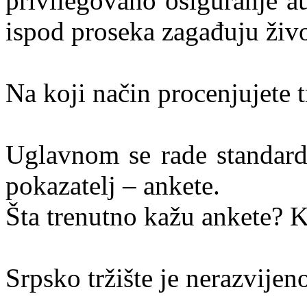
privilegovano osiguranje a
ispod proseka zagađuju živo
Na koji način procenjujete t
Uglavnom se rade standardn
pokazatelj – ankete.
Šta trenutno kažu ankete? K
Srpsko tržište je nerazvijen