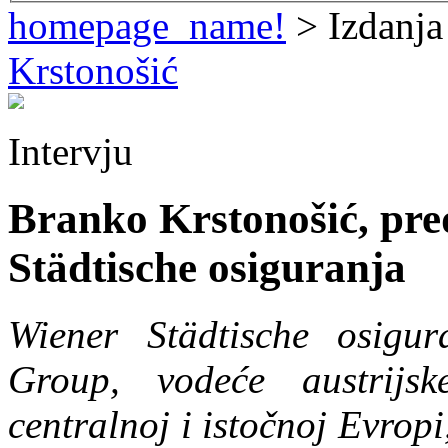
homepage_name!
> Izdanja
Krstonošić
Intervju
Branko Krstonošić, pr
Städtische osiguranja
Wiener Städtische osigu
Group, vodeće austrijs
centralnoj i istočnoj Evrop