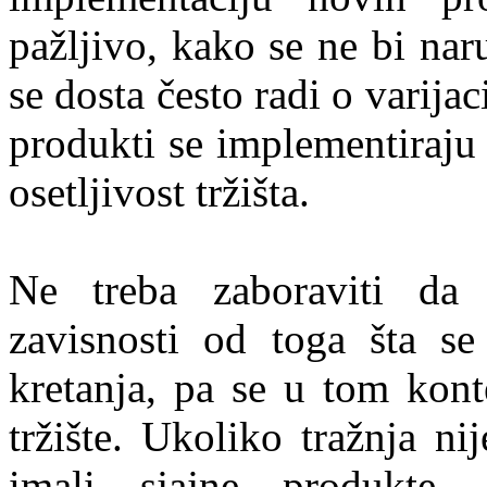
pažljivo, kako se ne bi nar
se dosta često radi o varija
produkti se implementiraju
osetljivost tržišta.
Ne treba zaboraviti da 
zavisnosti od toga šta s
kretanja, pa se u tom kont
tržište. Ukoliko tražnja n
imali sjajne produkte,