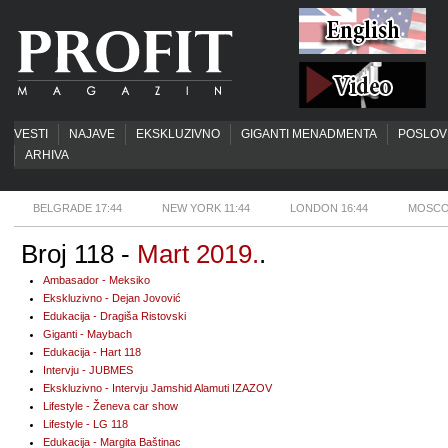
VESTI
NAJAVE
EKSKLUZIVNO
GIGANTI MENADMENTA
POSLOV
ARHIVA
BELGRADE 17:44
NEW YORK 11:44
LONDON 16:44
MOSCO
Broj 118 -
Mart 2019.
.
Ambasador - Meksiko
Ekskluzivno - Dejan Jovović
Edukacija - Dragiša Ristovski
Giganti - Maybach
Edukacija - Hart 118
Intervju - JUBMES
Ekskluzivno - Intervju Jamshid Alamuti IZAZOV
Lifestyle - Ženeva car show
Lifestyle - LG 118
Edukacija - Margita Baštinac