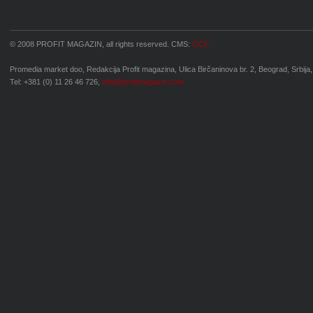
© 2008 PROFIT MAGAZIN, all rights reserved. CMS:
OCP
Promedia market doo, Redakcija Profit magazina, Ulica Birčaninova br. 2, Beograd, Srbija,
Tel: +381 (0) 11 26 46 726,
info@profitmagazin.com