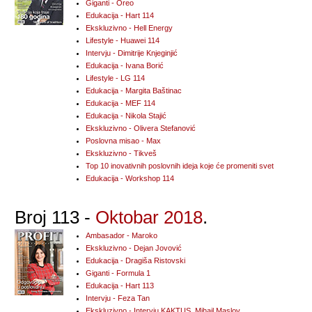
Giganti - Oreo
Edukacija - Hart 114
Ekskluzivno - Hell Energy
Lifestyle - Huawei 114
Intervju - Dimitrije Knjeginjić
Edukacija - Ivana Borić
Lifestyle - LG 114
Edukacija - Margita Baštinac
Edukacija - MEF 114
Edukacija - Nikola Stajić
Ekskluzivno - Olivera Stefanović
Poslovna misao - Max
Ekskluzivno - Tikveš
Top 10 inovativnih poslovnih ideja koje će promeniti svet
Edukacija - Workshop 114
Broj 113 -
Oktobar 2018
.
Ambasador - Maroko
Ekskluzivno - Dejan Jovović
Edukacija - Dragiša Ristovski
Giganti - Formula 1
Edukacija - Hart 113
Intervju - Feza Tan
Ekskluzivno - Intervju KAKTUS, Mihail Maslov