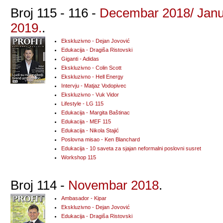
Broj 115 - 116 -
Decembar 2018/ Janu
2019.
.
Ekskluzivno - Dejan Jovović
Edukacija - Dragiša Ristovski
Giganti - Adidas
Ekskluzivno - Colin Scott
Ekskluzivno - Hell Energy
Intervju - Matjaz Vodopivec
Ekskluzivno - Vuk Vidor
Lifestyle - LG 115
Edukacija - Margita Baštinac
Edukacija - MEF 115
Edukacija - Nikola Stajić
Poslovna misao - Ken Blanchard
Edukacija - 10 saveta za sjajan neformalni poslovni susret
Workshop 115
Broj 114 -
Novembar 2018
.
Ambasador - Kipar
Ekskluzivno - Dejan Jovović
Edukacija - Dragiša Ristovski