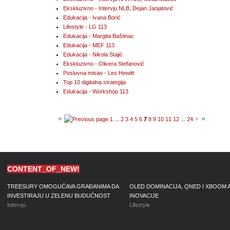
Ekskluzivno - Intervju NLB, Dejan Janjatović
Edukacija - Ivana Borić
Lifestyle - LG 113
Edukacija - Margita Baštinac
Edukacija - MEF 113
Edukacija - Nikola Stajić
Ekskluzivno - Olivera Stefanović
Poslovna misao - Les Hewitt
Top 10 digitalna strategija
Edukacija - Workshop 113
1
...
2
3
4
5
6
7
8
9
10
11
12
...
24
CONTENT_OF_NEW!
TREESURY OMOGUĆAVA GRAĐANIMA DA
OLED DOMINACIJA, QNED I XBOOM 
INVESTIRAJU U ZELENU BUDUĆNOST
INOVACIJE
Intervju
Lifestyle