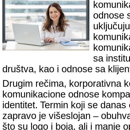
komunika
odnose s
uključuj
komunika
komunika
sa instit
društva, kao i odnose sa klijen
Drugim rečima, korporativna k
komunikacione odnose kompanij
identitet. Termin koji se dana
zapravo je višeslojan – obuhva
što su logo i boja, ali i manje 