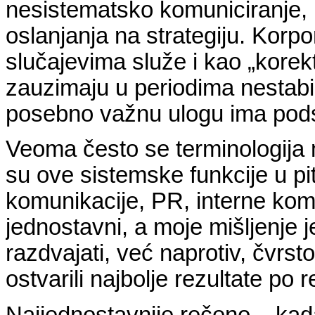
nesistematsko komuniciranje, 
oslanjanja na strategiju. Korp
slučajevima služe i kao „korek
zauzimaju u periodima nestabil
posebno važnu ulogu ima podst
Veoma često se terminologija
su ove sistemske funkcije u pi
komunikacije, PR, interne ko
jednostavni, a moje mišljenje je
razdvajati, već naprotiv, čvrst
ostvarili najbolje rezultate po 
Najjednostavnije rečeno – kada