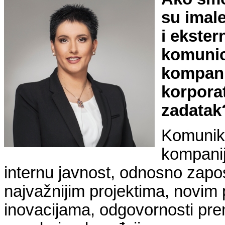
su imal
i ekster
komunici
kompani
korporat
zadatak
Komunika
kompanij
internu javnost, odnosno zapos
najvažnijim projektima, novim
inovacijama, odgovornosti prem