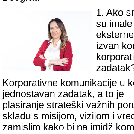
1. Ako s
su imale
eksterne
izvan ko
korporati
zadatak
Korporativne komunikacije u k
jednostavan zadatak, a to je –
plasiranje strateški važnih po
skladu s misijom, vizijom i v
zamislim kako bi na imidž komp