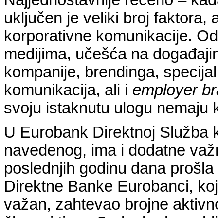
uključen je veliki broj faktora,
korporativne komunikacije. O
medijima, učešća na događajim
kompanije, brendinga, specijaln
komunikacija, ali i
employer br
svoju istaknutu ulogu nemaju 
U Eurobank Direktnoj Služba k
navedenog, ima i dodatne važ
poslednjih godinu dana prošla
Direktne Banke Eurobanci, koji
važan, zahtevao brojne aktivnos