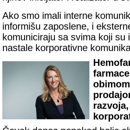
Ako smo imali interne komunik
informišu zaposlene, i ekstern
komuniciraju sa svima koji su
nastale korporativne komunikac
Hemofarm
farmaceu
obimom 
prodajom
razvoja,
korpora