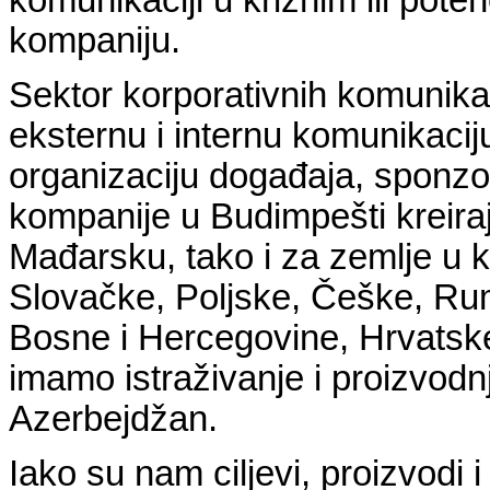
kompaniju.
Sektor korporativnih komunika
eksternu i internu komunikacij
organizaciju događaja, sponzor
kompanije u Budimpešti kreira
Mađarsku, tako i za zemlje u 
Slovačke, Poljske, Češke, Rumu
Bosne i Hercegovine, Hrvatske
imamo istraživanje i proizvodnj
Azerbejdžan.
Iako su nam ciljevi, proizvodi 