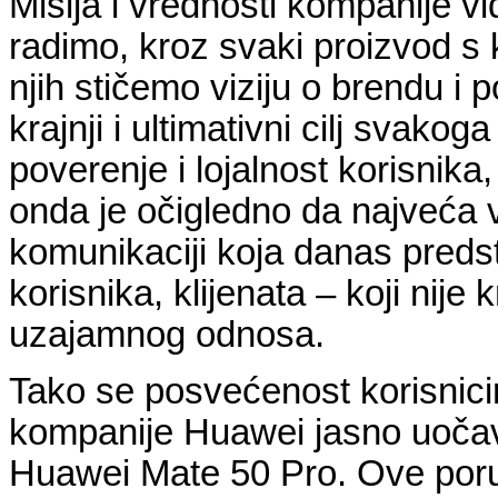
Misija i vrednosti kompanije v
radimo, kroz svaki proizvod s 
njih stičemo viziju o brendu i
krajnji i ultimativni cilj svako
poverenje i lojalnost korisnika, 
onda je očigledno da najveća v
komunikaciji koja danas predst
korisnika, klijenata – koji nij
uzajamnog odnosa.
Tako se posvećenost korisnici
kompanije Huawei jasno uočav
Huawei Mate 50 Pro. Ove poruk