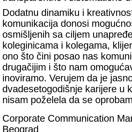
Dodatnu dinamiku i kreativnost
komunikacija donosi mogućnost
osmišljenih sa ciljem unapređ
koleginicama i kolegama, klije
ono što čini posao nas komun
drugačijim i što nam omogućav
inoviramo. Verujem da je jasn
dvadesetogodišnje karijere u 
nisam poželela da se oprobam 
Corporate Communication Man
Beograd