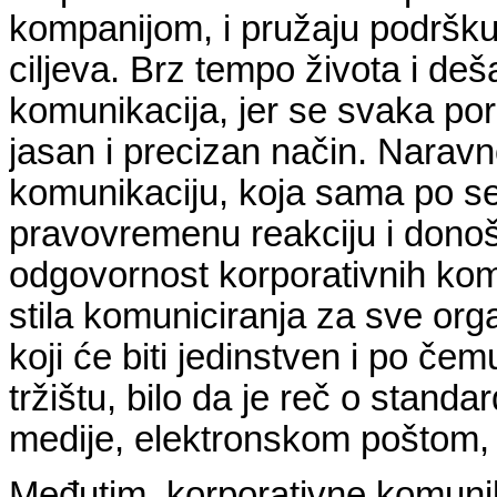
kompanijom, i pružaju podršku
ciljeva. Brz tempo života i deš
komunikacija, jer se svaka p
jasan i precizan način. Naravn
komunikaciju, koja sama po s
pravovremenu reakciju i donoš
odgovornost korporativnih kom
stila komuniciranja za sve orga
koji će biti jedinstven i po če
tržištu, bilo da je reč o stan
medije, elektronskom poštom
Međutim, korporativne komunik