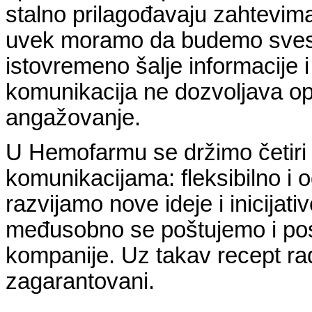
stalno prilagođavaju zahtevim
uvek moramo da budemo svesni
istovremeno šalje informacije i
komunikacija ne dozvoljava opu
angažovanje.
U Hemofarmu se držimo četiri 
komunikacijama: fleksibilno i
razvijamo nove ideje i inicijat
međusobno se poštujemo i pos
kompanije. Uz takav recept rada
zagarantovani.