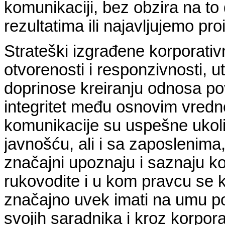
komunikaciji, bez obzira na to
rezultatima ili najavljujemo proi
Strateški izgrađene korporati
otvorenosti i responzivnosti, u
doprinose kreiranju odnosa pov
integritet među osnovim vredn
komunikacije su uspešne ukol
javnošću, ali i sa zaposlenima
značajni upoznaju i saznaju ko
rukovodite i u kom pravcu se 
značajno uvek imati na umu pot
svojih saradnika i kroz korpor