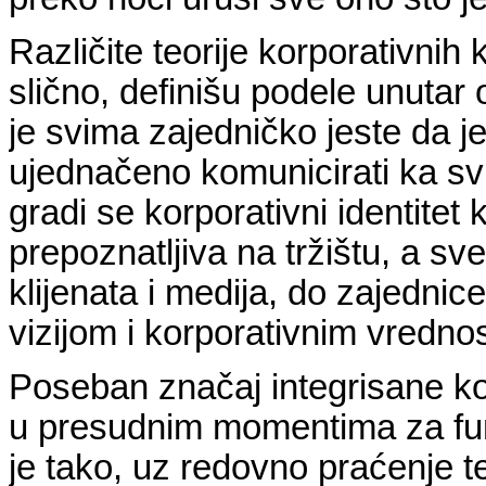
Različite teorije korporativnih
slično, definišu podele unutar
je svima zajedničko jeste da je 
ujednačeno komunicirati ka sv
gradi se korporativni identitet
prepoznatljiva na tržištu, a sve
klijenata i medija, do zajedni
vizijom i korporativnim vredno
Poseban značaj integrisane ko
u presudnim momentima za funk
je tako, uz redovno praćenje 