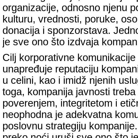
organizacije, odnosno njenu pos
kulturu, vrednosti, poruke, osob
donacija i sponzorstava. Jedno
je sve ono što izdvaja kompanij
Cilj korporativne komunikacije 
unapređuje reputaciju kompani
u celini, kao i imidž njenih us
toga, kompanija javnosti treba
poverenjem, integritetom i etič
neophodna je adekvatna komuni
poslovnu strategiju kompanije.
preko noći uruši sve ono što 