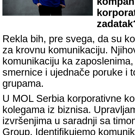
kompani
korporat
zadatak
Rekla bih, pre svega, da su k
za krovnu komunikaciju. Njiho
komunikaciju ka zaposlenima, 
smernice i ujednače poruke i t
grupama.
U MOL Serbia korporativne kom
kolegama iz biznisa. Upravlja
izvršenjima u saradnji sa tim
Group. Identifikujemo komunik