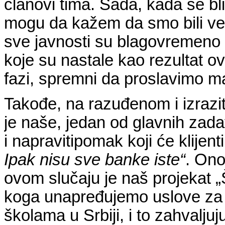
članovi tima. Sada, kada se b
mogu da kažem da smo bili veo
sve javnosti su blagovremen
koje su nastale kao rezultat 
fazi, spremni da proslavimo ma
Takođe, na razuđenom i izrazi
je naše, jedan od glavnih zada
i napravitipomak koji će klije
Ipak nisu sve banke iste“
. Ono
ovom slučaju je naš projekat 
koga unapređujemo uslove za 
školama u Srbiji, i to zahvalj