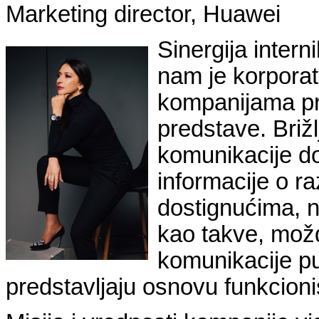
Marketing director, Huawei
Sinergija intern
nam je korpora
kompanijama pr
predstave. Briž
komunikacije do 
informacije o r
dostignućima, n
kao takve, možd
komunikacije pu
predstavljaju osnovu funkcion