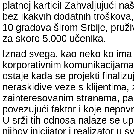
platnoj kartici! Zahvaljujući na
bez ikakvih dodatnih troškova
10 gradova širom Srbije, pruži
za skoro 5.000 učenika.
Iznad svega, kao neko ko ima 
korporativnim komunikacijam
ostaje kada se projekti finalizu
neraskidive veze s klijentima
zainteresovanim stranama, par
povezujući faktor i koje nepov
U srži tih odnosa nalaze se u
njihov inicijator i realizator 