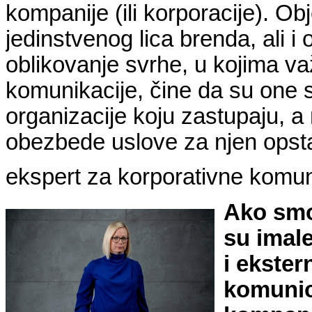
kompanije (ili korporacije). Ob
jedinstvenog lica brenda, ali i 
oblikovanje svrhe, u kojima v
komunikacije, čine da su one 
organizacije koju zastupaju, a 
obezbede uslove za njen opst
ekspert za korporativne komun
Ako smo
su imal
i ekster
komunici