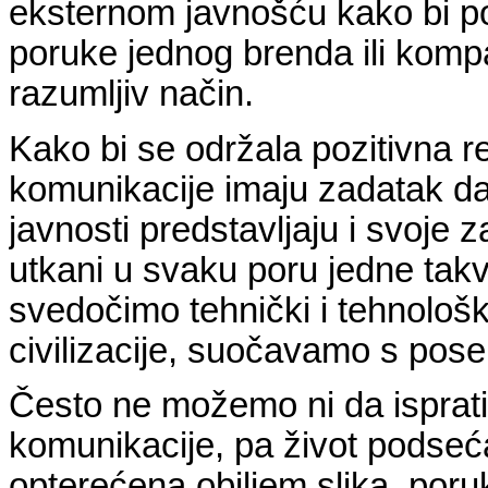
eksternom javnošću kako bi pos
poruke jednog brenda ili komp
razumljiv način.
Kako bi se održala pozitivna r
komunikacije imaju zadatak da
javnosti predstavljaju i svoje 
utkani u svaku poru jedne tak
svedočimo tehnički i tehnološki
civilizacije, suočavamo s pos
Često ne možemo ni da isprati
komunikacije, pa život podseć
opterećena obiljem slika, poru