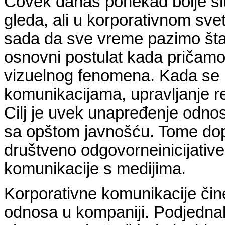
Čovek danas ponekad bolje sluš
gleda, ali u korporativnom sve
sada da sve vreme pazimo šta i
osnovni postulat kada pričam
vizuelnog fenomena. Kada se 
komunikacijama, upravljanje r
Cilj je uvek unapređenje odno
sa opštom javnošću. Tome doprin
društveno odgovorneinicijative
komunikacije s medijima.
Korporativne komunikacije čine k
odnosa u kompaniji. Podjednak