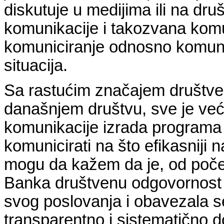
diskutuje u medijima ili na d
komunikacije i takozvana komu
komuniciranje odnosno komunik
situacija.
Sa rastućim značajem društven
današnjem društvu, sve je već
komunikacije izrada programa 
komunicirati na što efikasniji
mogu da kažem da je, od počet
Banka društvenu odgovornost st
svog poslovanja i obavezala s
transparentno i sistematično