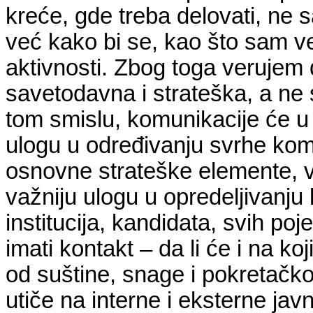
kreće, gde treba delovati, ne 
već kako bi se, kao što sam 
aktivnosti. Zbog toga verujem 
savetodavna i strateška, a ne 
tom smislu, komunikacije će u 
ulogu u određivanju svrhe komp
osnovne strateške elemente, viz
važniju ulogu u opredeljivanju
institucija, kandidata, svih p
imati kontakt – da li će i na koj
od suštine, snage i pokretačko
utiče na interne i eksterne jav