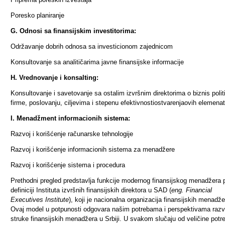
Poresko planiranje
G. Odnosi sa finansijskim investitorima:
Održavanje dobrih odnosa sa investicionom zajednicom
Konsultovanje sa analitičarima javne finansijske informacije
H. Vrednovanje i konsalting:
Konsultovanje i savetovanje sa ostalim izvršnim direktorima o biznis poli
firme, poslovanju, ciljevima i stepenu efektivnostiostvarenjaovih elemenat
I. Menadžment informacionih sistema:
Razvoj i korišćenje računarske tehnologije
Razvoj i korišćenje informacionih sistema za menadžere
Razvoj i korišćenje sistema i procedura
Prethodni pregled predstavlja funkcije modernog finansijskog menadžera
definiciji Insti­tuta izvršnih fi­nansij­skih di­rektora u SAD (
eng. Financial
Executives Institute
), koji je nacio­nalna organizacija finan­sijskih mena­dže
Ovaj model u potpunosti odgovara našim potre­bama i perspektivama razv
struke finansijskih me­nadžera u Srbiji. U svakom slu­čaju od veličine potr