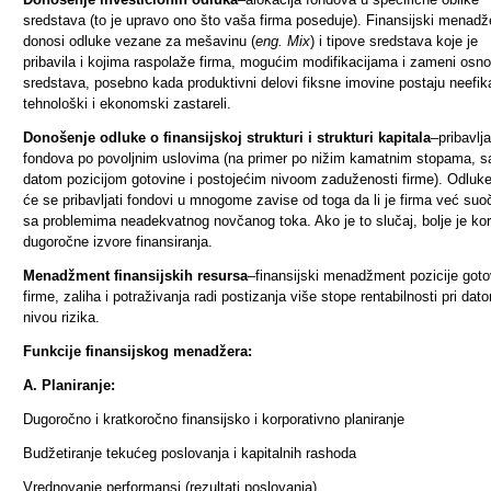
sredstava (to je upravo ono što vaša firma poseduje). Finansijski menadž
donosi odluke vezane za mešavinu (
eng. Mix
) i tipove sredstava koje je
pribavila i kojima raspolaže firma, mogućim modifikacijama i zameni osn
sredstava, posebno kada produktivni delovi fiksne imovine postaju neefika
tehnološki i ekonomski zastareli.
Donošenje odluke o finansijskoj strukturi i strukturi kapitala
–pribavlj
fondova po povoljnim uslovima (na primer po nižim kamatnim stopama, s
datom pozicijom gotovine i postojećim nivoom zaduženosti firme). Odluk
će se pribavljati fondovi u mnogome zavise od toga da li je firma već su
sa problemima neadekvatnog novčanog toka. Ako je to slučaj, bolje je kori
dugoročne izvore finansiranja.
Menadžment finansijskih resursa
–finansijski menadžment pozicije goto
firme, zaliha i potraživanja radi postizanja više stope rentabilnosti pri dat
nivou rizika.
Funkcije finansijskog menadžera:
A. Planiranje:
Dugoročno i kratkoročno finansijsko i korporativno planiranje
Budžetiranje tekućeg poslovanja i kapitalnih rashoda
Vrednovanje performansi (rezultati poslovanja)