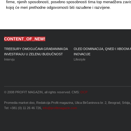
firme, njenih spo­sobnosti, posebno sposobnosti tima top menadžera za­vis
kojoj će meri prethodne odgovornosti biti razuđene i razvijene.
CONTENT_OF_NEW!
TREESURY OMOGUĆAVA GRAĐANIMA DA
OLED DOMINACIJA, QNED I XBOOM 
INVESTIRAJU U ZELENU BUDUĆNOST
INOVACIJE
Intervju
Lifestyle
© 2008 PROFIT MAGAZIN, all rights reserved. CMS:
OCP
Promedia market doo, Redakcija Profit magazina, Ulica Birčaninova br. 2, Beograd, Srbija,
Tel: +381 (0) 11 26 46 726,
info@profitmagazin.com