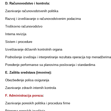
D. Računovodstvo i kontrola:
Zasnivanje računovodstvenih politika
Razvoj i izveštavanje o računovodstvenim podacima
Troškovno računovodstvo
Interna revizija
Sistem i procedure
Izveštavanje državnih kontrolnih organa
Podnošenje izveštaja i interpretiranje rezultata operacija top menadžerima
Poređenje performanse sa planovima poslovanja i standardima
E. Zaštita sredstava (imovine):
Obezbeđenje polisa osiguranja
Zasnivanje zdravih internih kontrola
F. Administracija poreza
:
Zasnivanje poreskih politika i procedura firme
Priprema poreskih izveštaja