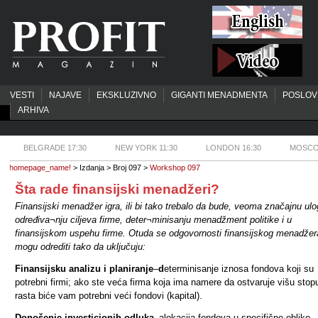
VESTI
NAJAVE
EKSKLUZIVNO
GIGANTI MENADMENTA
POSLOV
ARHIVA
BELGRADE 17:30
NEW YORK 11:30
LONDON 16:30
MOSCO
homepage_name!
> Izdanja > Broj 097 >
Workshop 097
Šta rade finansijski menadžeri?
Finansijski menadžer igra, ili bi tako trebalo da bude, veoma značajnu ulo
određiva¬nju ciljeva firme, deter¬minisanju menadžment politike i u
finansijskom uspehu firme. Otuda se odgovornosti finansijskog menadžer
mogu odrediti tako da uključuju:
Finansijsku analizu i planiranje
–
d
eterminisanje iznosa fondova koji su
potrebni firmi; ako ste veća firma koja ima namere da ostvaruje višu stop
rasta biće vam potrebni veći fondovi (kapital).
Donošenje investicionih odluka
–alokacija fondova u specifične oblike