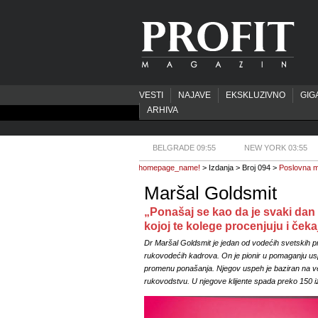
VESTI
NAJAVE
EKSKLUZIVNO
GIG
ARHIVA
BELGRADE 09:55
NEW YORK 03:55
homepage_name!
> Izdanja > Broj 094 >
Poslovna m
Maršal Goldsmit
„Ponašaj se kao da je svaki dan
kojoj te kolege procenjuju i čeka
Dr Maršal Goldsmit je jedan od vodećih svetskih p
rukovodećih kadrova. On je pionir u pomaganju uspe
promenu ponašanja. Njegov uspeh je baziran na v
rukovodstvu. U njegove klijente spada preko 150 iz