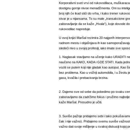
Korporativni svet vrvi od rukovodilaca, muškaraca
dostignu gornje nivoe menadžmenta. Oni su inteligen
broj njih će ikad stići do vrha, i kako trener rukov
stvar je u nijansama. To su male „transakcione g
zaboravljanje da se kaže „Hvala“), koje dovode do 
rukovodilac napreduje.
U ovoj knjizi Maršal rezimira 20 najgorih interperso
radnom mestu i objašnjava ih kao samoporažavajuć
sledeći nivo u svojoj profesiji, iako imate sve spo
1. Naglasak stavljamo na učenje kako URADITI ne
naučeno na KAKO, KADA i GDE STATI. Kada jedn
voziti se putem koji nije gladak kao autoput. Kao š
bez problema. Kao u vožnji automobila, i u životu 
gasa, kvačila i prebacivanja brzina.
2. Dajemo sve od sebe da pobedimo po svaku cenu
zaboravljamo da zadržimo fokus i pružimo najbolje.
kaže Maršal. Presudno je učiti.
3. Suviše pažnje pridajemo sebi i tako pokušavamo
čak i nije važno). Pridajemo svemu suviše važnosti
važno dati svoje mišljenje u svakoj diskusiji kojoj p