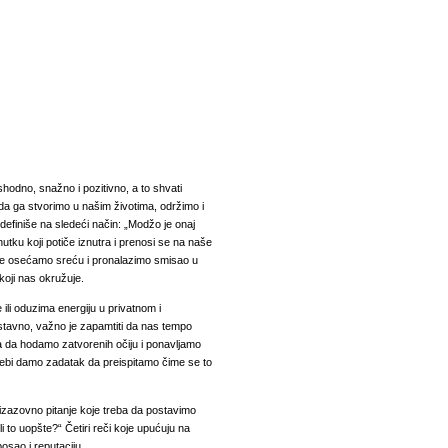
hodno, snažno i pozitivno, a to shvati
 da ga stvorimo u našim životima, održimo i
efiniše na sledeći način: „Modžo je onaj
tku koji potiče iznutra i prenosi se na naše
me osećamo sreću i pronalazimo smisao u
koji nas okružuje.
ili oduzima energiju u privatnom i
stavno, važno je zapamtiti da nas tempo
 da hodamo zatvorenih očiju i ponavljamo
ebi damo zadatak da preispitamo čime se to
 izazovno pitanje koje treba da postavimo
i to uopšte?“ Četiri reči koje upućuju na
posao i reputaciju.