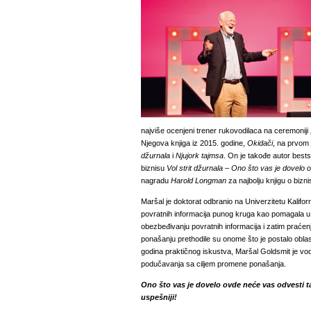
najviše ocenjeni trener rukovodilaca na ceremonij
Njegova knjiga iz 2015. godine,
Okidači
, na prvom 
džurnala
i
Njujork tajmsa
. On je takođe autor bestse
biznisu
Vol strit džurnala
–
Ono što vas je dovelo 
nagradu
Harold Longman
za najbolju knjigu o bizn
Maršal je doktorat odbranio na Univerzitetu Kaliforni
povratnih informacija punog kruga kao pomagala u r
obezbeđivanju povratnih informacija i zatim praćen
ponašanju prethodile su onome što je postalo obla
godina praktičnog iskustva, Maršal
Goldsmit
je vod
podučavanja sa ciljem promene ponašanja.
Ono što vas je dovelo ovde neće vas odvesti t
uspešniji!