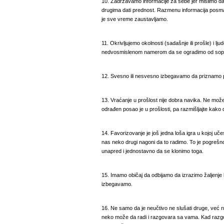
10. Zadržavamo informacije za sebe jer mislimo da ć
drugima dati prednost. Razmenu informacija posm
je sve vreme zaustavljamo.
11. Okrivljujemo okolnosti (sadašnje ili prošle) i lj
nedvosmislenom namerom da se ogradimo od sops
12. Svesno ili nesvesno izbegavamo da priznamo po
13. Vraćanje u prošlost nije dobra navika. Ne mo
odrađen posao je u prošlosti, pa razmišljajte kako d
14. Favorizovanje je još jedna loša igra u kojoj u
nas neko drugi nagoni da to radimo. To je pogreš
unapred i jednostavno da se klonimo toga.
15. Imamo običaj da odbijamo da izrazimo žaljenje k
izbegavamo.
16. Ne samo da je neučtivo ne slušati druge, već n
neko može da radi i razgovara sa vama. Kad raz