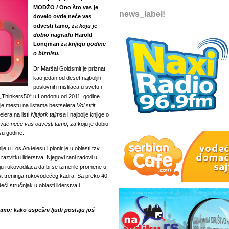
MODŽO
i
Ono što vas je
news_label!
dovelo ovde neće vas
odvesti tamo
, za koju je
dobio nagradu
Harold
Longman
za knjigu godine
o biznisu.
Dr Maršal
Goldsmit
je priznat
kao jedan od deset najboljih
poslovnih mislilaca u svetu i
i „Thinkers50“ u Londonu od 2011. godine.
je mestu na listama bestselera
Vol strit
lera na listi
Njujork tajmsa
i najbolje knjige o
ovde neće vas odvesti tamo
, za koju je dobio
isu godine.
je u Los Anđelesu i pionir je u oblasti tzv.
azvitku liderstva. Njegovi rani radovi u
ju rukovodilaca da bi se izmerile promene u
st treninga rukovodećeg kadra. Sa preko 40
eći stručnjak u oblasti liderstva i
amo: kako uspešni ljudi postaju još