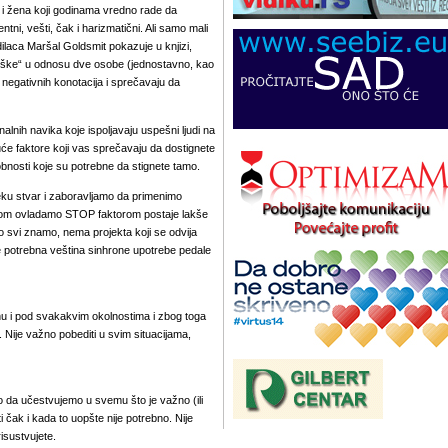
 i žena koji godinama vredno rade da
tni, vešti, čak i harizmatični. Ali samo mali
odilaca Maršal
Goldsmit
pokazuje u knjizi,
reške“ u odnosu dve osobe (jednostavno, kao
negativnih konotacija i sprečavaju da
nalnih navika koje ispoljavaju uspešni ljudi na
e faktore koji vas sprečavaju da dostignete
sobnosti koje su potrebne da stignete tamo.
ku stvar i zaboravljamo da primenimo
om ovladamo STOP faktorom postaje lakše
to svi znamo, nema projekta koji se odvija
je potrebna veština sinhrone upotrebe pedale
 i pod svakakvim okolnostima i zbog toga
 Nije važno pobediti u svim situacijama,
 da učestvujemo u svemu što je važno (ili
 čak i kada to uopšte nije potrebno. Nije
risustvujete.