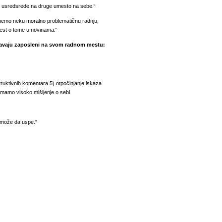
 se usredsrede na druge umesto na sebe.“
memo neku moralno problematičnu radnju,
vest o tome u novinama.“
ljavaju zaposleni na svom radnom mestu:
truktivnih komentara
5) otpočinjanje iskaza
imamo visoko mišljenje o sebi
e može da uspe.“