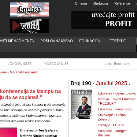
O nama
Marketing
Reference
ANTI MENADMENTA
POSLOVNA MISAO
EDUKACIJA
LIFESTYLE
LONDON 08:55
MOSCOW 11:55
print
Bookmark
isao - Marshall Goldsmith
Broj 190 -
Jun/Jul 2025.
.
 konferencija za štampu na
Edukacija - Dejan Jovović
ju da se sapleteš.”
Intervju - Jovan Paunović
TREESURY
redavača, instruktora i autora u obrazovanju
Edukacija - Ivana Borić
šnim liderima da ostvare pozitivnu i trajnu
Krivokapić i Dušan -
eoma praktičnom i jednostavnom pristupu
Zeleni um
vršnih direktora velikih kompanija.
Lifestyle - LG 190
On je autor bestselera u
Edukacija - Margita
Baštinac
izdanju
Njujork tajmsa
: