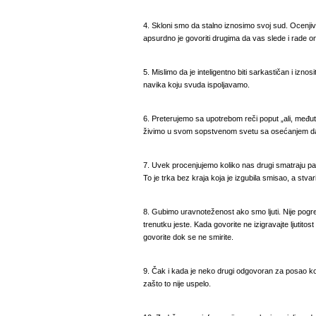
4. Skloni smo da stalno iznosimo svoj sud. Ocenjiva
apsurdno je govoriti drugima da vas slede i rade on
5. Mislimo da je inteligentno biti sarkastičan i izno
navika koju svuda ispoljavamo.
6. Preterujemo sa upotrebom reči poput „ali, međuti
živimo u svom sopstvenom svetu sa osećanjem da
7. Uvek procenjujemo koliko nas drugi smatraju p
To je trka bez kraja koja je izgubila smisao, a stv
8. Gubimo uravnoteženost ako smo ljuti. Nije pogrešno
trenutku jeste. Kada govorite ne izigravajte ljutitost 
govorite dok se ne smirite.
9. Čak i kada je neko drugi odgovoran za posao koj
zašto to nije uspelo.