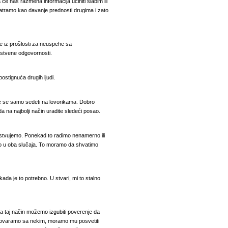
e nas razmena informacija učiniti slabim ili
atramo kao davanje prednosti drugima
i zato
ude iz prošlosti za neuspehe sa
tvene odgovornosti.
stignuća drugih ljudi.
že se samo sedeti na lovorikama. Dobro
a na najbolji način uradite sledeći posao.
čestvujemo. Ponekad to radimo nenamerno ili
no u oba slučaja. To moramo da shvatimo
ada je to potrebno. U stvari, mi to stalno
a taj način možemo izgubiti poverenje da
govaramo sa nekim, moramo mu posvetiti