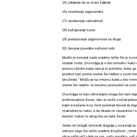
15) odbijanje da se izrazi žaljenje
16) neslušanje sagovornika
17) neodavanje zahvalnosti
18) kažnjavanje kurira
19) prebacivanje odgovornosti na druge
20) davanje prevelike važnosti sebi
Modžo je trenutak kada uradimo nešto što je svrsis
ostatak sveta. Ova knjiga je o tom trenutku i kako
ponovo oživimo kada nam je to potrebno. Autor ga d
pozitivni stav prema onome što radimo u ovom trenu
okruženje.“ Modžo je na vrhuncu kada u isto vre
onome što radimo i to iskustvo prenosimo na svet 
Ova knjiga se bavi otkrivanjem onoga što nam daje 
profesionalnom životu. Iako to može zvučati jedno
kojim koračamo kroz život ponekad dovodi do toga
svakodnevnu rutinu, a da nikada ne zastanemo i s
bavimo i kakav to uticaj ima na naše živote.
Jedan od mnogih skrivenih dragulja u ovoj knjizi je
sebi pre nego što nešto uradimo ili kažemo: „Vredi l
uticaj vaših reči i dela na vas, vašu porodicu, vaš 