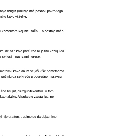
nje drugih ljudi nije naš posao i povrh toga
ako kako vi želite.
siti komentare koji nisu tačni. To postaje naša
m, ne itd.“ koje prećutno ali jasno kazuju da
 svi osim nas samih greše.
ametnim i kako da im se još više nametnemo.
ari počinju da se kreću u pogrešnom pravcu.
 biti ljut, ali izgubiti kontrolu u tom
kao taktiku. A kada ste zaista ljuti, ne
i nije urađen, trudimo se da objasnimo