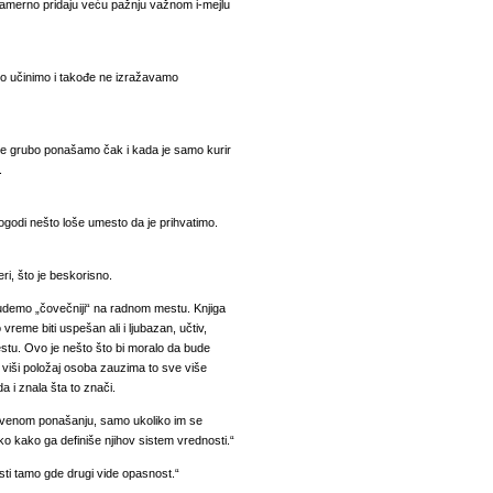
 namerno pridaju veću pažnju važnom i-mejlu
to učinimo i takođe ne izražavamo
se grubo ponašamo čak i kada je samo kurir
.
odi nešto loše umesto da je prihvatimo.
ri, što je beskorisno.
budemo „čovečniji“ na radnom mestu. Knjiga
vreme biti uspešan ali i ljubazan, učtiv,
stu. Ovo je nešto što bi moralo da bude
 viši položaj osoba zauzima to sve više
da i znala šta to znači.
pstvenom ponašanju, samo ukoliko im se
ko kako ga definiše njihov sistem vrednosti.“
sti tamo gde drugi vide opasnost.“