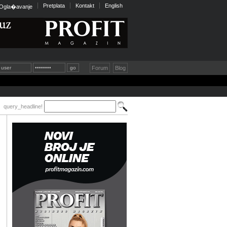
Pretplata
Kontakt
English
Ogla�avanje
Forum
Blog
query_headline!