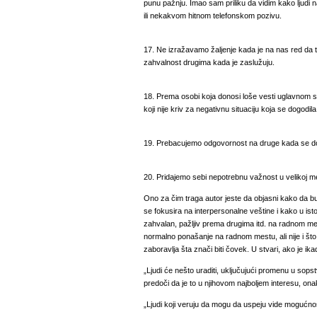
punu pažnju. Imao sam priliku da vidim kako ljudi
ili nekakvom hitnom telefonskom pozivu.
17. Ne izražavamo žaljenje kada je na nas red da 
zahvalnost drugima kada je zaslužuju.
18. Prema osobi koja donosi loše vesti uglavnom 
koji nije kriv za negativnu situaciju koja se dogodila
19. Prebacujemo odgovornost na druge kada se dog
20. Pridajemo sebi nepotrebnu važnost u velikoj me
Ono za čim traga autor jeste da objasni kako da 
se fokusira na interpersonalne veštine i kako u isto 
zahvalan, pažljiv prema drugima itd. na radnom me
normalno ponašanje na radnom mestu, ali nije i što
zaboravlja šta znači biti čovek. U stvari, ako je ika
„Ljudi će nešto uraditi, uključujući promenu u so
predoči da je to u njihovom najboljem interesu, ona
„Ljudi koji veruju da mogu da uspeju vide mogućno