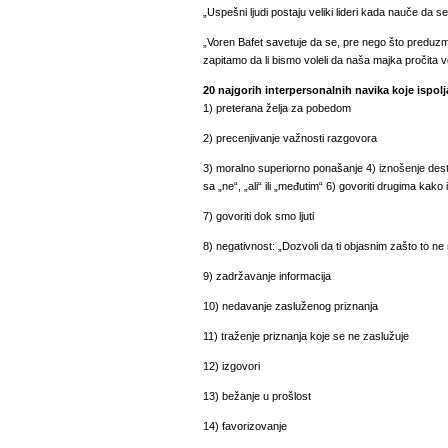
„Uspešni ljudi postaju veliki lideri kada nauče da
„Voren Bafet savetuje da se, pre nego što preduz
zapitamo da li bismo voleli da naša majka pročita 
20 najgorih interpersonalnih navika koje ispo
1) preterana želja za pobedom
2) precenjivanje važnosti razgovora
3) moralno superiorno ponašanje
4) iznošenje des
sa „ne“, „ali“ ili „međutim“
6) govoriti drugima kako 
7) govoriti dok smo ljuti
8) negativnost: „Dozvoli da ti objasnim zašto to n
9) zadržavanje informacija
10) nedavanje zasluženog priznanja
11) traženje priznanja koje se ne zaslužuje
12) izgovori
13) bežanje u prošlost
14) favorizovanje