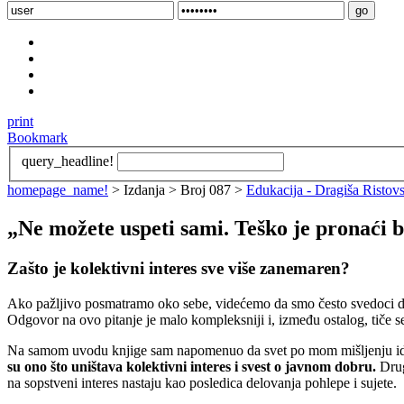
print
Bookmark
query_headline!
homepage_name!
> Izdanja > Broj 087 >
Edukacija - Dragiša Ristov
„Ne možete uspeti sami. Teško je pronaći 
Zašto je kolektivni interes sve više zanemaren?
Ako pažljivo posmatramo oko sebe, videćemo da smo često svedoci da je
Odgovor na ovo pitanje je malo kompleksniji i, između ostalog, tiče se
Na samom uvodu knjige sam napomenuo da svet po mom mišljenju ide
su ono što uništava kolektivni interes i svest o javnom dobru.
Drug
na sopstveni interes nastaju kao posledica delovanja pohlepe i sujete.