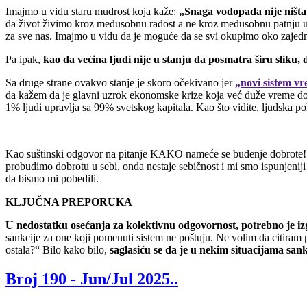
Imajmo u vidu staru mudrost koja kaže:
„Snaga vodopada nije ništa
da život živimo kroz međusobnu radost a ne kroz međusobnu patnju u
za sve nas. Imajmo u vidu da je moguće da se svi okupimo oko zajedni
Pa ipak,
kao da većina ljudi nije u stanju da posmatra širu sliku,
Sa druge strane ovakvo stanje je skoro očekivano jer
„novi sistem vr
da kažem da je glavni uzrok ekonomske krize koja već duže vreme domini
1% ljudi upravlja sa 99% svetskog kapitala. Kao što vidite, ljudska 
Kao suštinski odgovor na pitanje KAKO nameće se buđenje dobrote
probudimo dobrotu u sebi, onda nestaje sebičnost i mi smo ispunjeni
da bismo mi pobedili.
KLJUČNA PREPORUKA
U nedostatku osećanja za kolektivnu odgovornost, potrebno je izg
sankcije za one koji pomenuti sistem ne poštuju. Ne volim da citiram poz
ostala?“ Bilo kako bilo,
saglasiću se da je u nekim situacijama sa
Broj 190 -
Jun/Jul 2025.
.