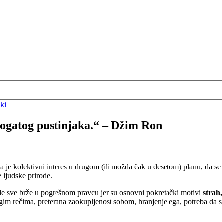
ski
bogatog pustinjaka.“ – Džim Ron
 kolektivni interes u drugom (ili možda čak u desetom) planu, da se ja
 ljudske prirode.
 sve brže u pogrešnom pravcu jer su osnovni pokretački motivi
strah,
im rečima, preterana zaokupljenost sobom, hranjenje ega, potreba da s