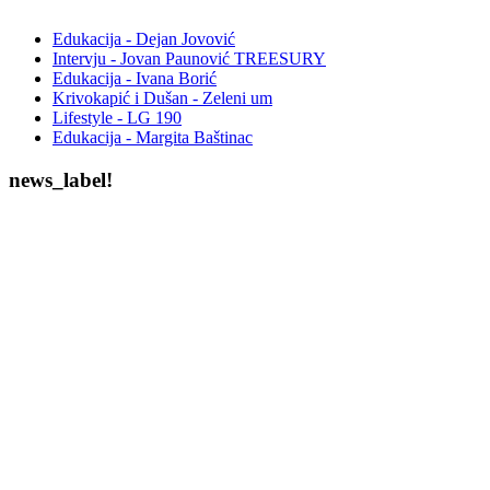
Edukacija - Dejan Jovović
Intervju - Jovan Paunović TREESURY
Edukacija - Ivana Borić
Krivokapić i Dušan - Zeleni um
Lifestyle - LG 190
Edukacija - Margita Baštinac
news_label!