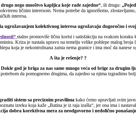
 drugo nego mnoštvo kapljica koje rade zajedno“
, ili drugu:
„Pojed
okvirenu ličnim interesom. Nema potrebe da ignorišemo, zlostavljamo,
čkih interesa.
 da ugrožavanjem kolektivnog interesa ugrožavaju dugoročno i svoj l
ednosti“
stalno promoviše ličnu korist i satisfakciju na svakom koraku
ra. Kriza je nastala upravo na temelju velike pohlepe malog broja ljudi
pohlepa koja je nekontrolisana zaista nema granice i ima moć da nanese
A šta je rešenje? ?
!
Dokle god je briga za nas same mnogo veća od brige za drugim lju
ji potrebom da pomognemo drugima, da zajedno sa njima izgradimo bolju
raditi sistem sa preciznim pravilima
kako ćemo upravljati svim javn
natu izreku koja kaže „Batina je iz raja izašla“, jer ona ima i nastavak:
nkcija dobra korektivna mera za neodgovorno i nedolično ponašanj