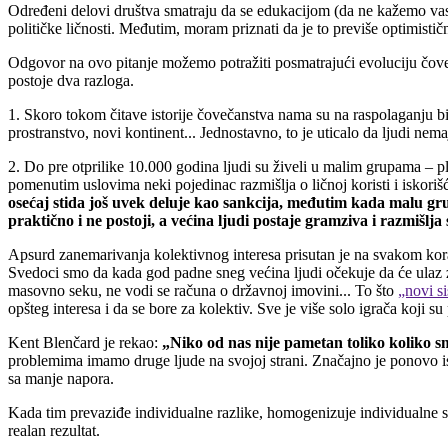
Određeni delovi društva smatraju da se edukacijom (da ne kažemo vasp
političke ličnosti. Međutim, moram priznati da je to previše optimistič
Odgovor na ovo pitanje možemo potražiti posmatrajući evoluciju čoveča
postoje dva razloga.
1. Skoro tokom čitave istorije čovečanstva nama su na raspolaganju bi
prostranstvo, novi kontinent... Jednostavno, to je uticalo da ljudi nem
2. Do pre otprilike 10.000 godina ljudi su živeli u malim grupama – 
pomenutim uslovima neki pojedinac razmišlja o ličnoj koristi i iskori
osećaj stida još uvek deluje kao sankcija, međutim kada malu gru
praktično i ne postoji, a većina ljudi postaje gramziva i razmišlja
Apsurd zanemarivanja kolektivnog interesa prisutan je na svakom kora
Svedoci smo da kada god padne sneg većina ljudi očekuje da će ulaz z
masovno seku, ne vodi se računa o državnoj imovini... To što
„novi s
opšteg interesa i da se bore za kolektiv. Sve je više solo igrača koji
Kent Blenčard je rekao:
„Niko od nas nije pametan toliko koliko s
problemima imamo druge ljude na svojoj strani. Značajno je ponovo ist
sa manje napora.
Kada tim prevaziđe individualne razlike, homogenizuje individualne sp
realan rezultat.