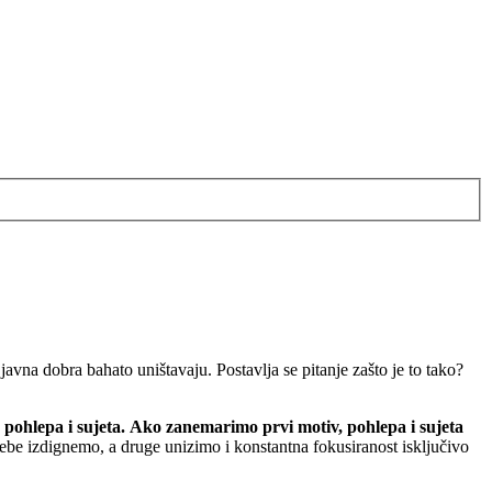
vna dobra bahato uništavaju. Postavlja se pitanje zašto je to tako?
 pohlepa i sujeta.
Ako zanemarimo prvi motiv, pohlepa i sujeta
ebe izdignemo, a druge unizimo i konstantna fokusiranost isključivo