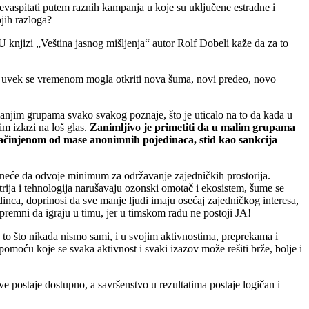
evaspitati putem raznih kampanja u koje su uključene estradne i
ojih razloga?
U knjizi „Veština jasnog mišljenja“ autor Rolf Dobeli kaže da za to
i, a uvek se vremenom mogla otkriti nova šuma, novi predeo, novo
anjim grupama svako svakog poznaje, što je uticalo na to da kada u
m izlazi na loš glas.
Zanimljivo je primetiti da u malim grupama
ačinjenom od mase anonimnih pojedinaca, stid kao sankcija
 neće da odvoje minimum za održavanje zajedničkih prostorija.
rija i tehnologija narušavaju ozonski omotač i ekosistem, šume se
edinca, doprinosi da sve manje ljudi imaju osećaj zajedničkog interesa,
spremni da igraju u timu, jer u timskom radu ne postoji JA!
to što nikada nismo sami, i u svojim aktivnostima, preprekama i
moću koje se svaka aktivnost i svaki izazov može rešiti brže, bolje i
e postaje dostupno, a savršenstvo u rezultatima postaje logičan i