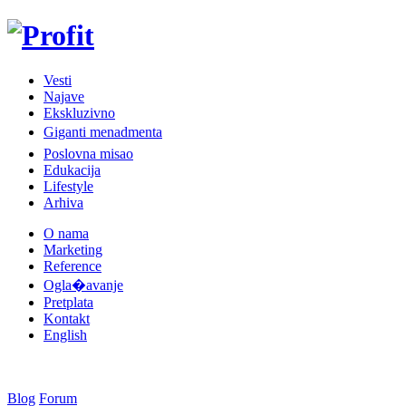
Vesti
Najave
Ekskluzivno
Giganti menadmenta
Poslovna misao
Edukacija
Lifestyle
Arhiva
O nama
Marketing
Reference
Ogla�avanje
Pretplata
Kontakt
English
Blog
Forum