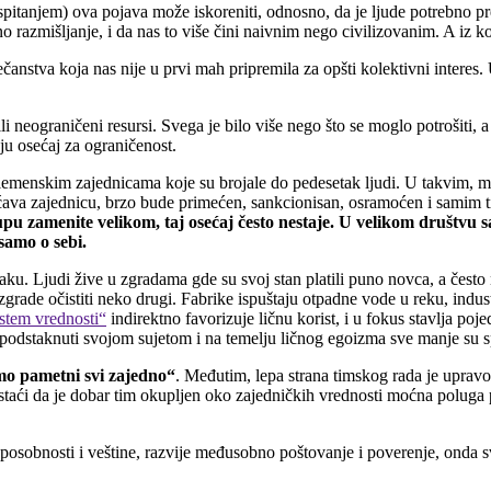
itanjem) ova pojava može iskoreniti, odnosno, da je ljude potrebno pr
no razmišljanje, i da nas to više čini naivnim nego civilizovanim. A iz k
nstva koja nas nije u prvi mah pripremila za opšti kolektivni interes. 
li neograničeni resursi. Svega je bilo više nego što se moglo potrošit
aju osećaj za ograničenost.
plemenskim zajednicama koje su brojale do pedesetak ljudi. U takvim, m
šćava zajednicu, brzo bude primećen, sankcionisan, osramoćen i samim ti
pu zamenite velikom, taj osećaj često nestaje. U
velikom društvu s
 samo o sebi.
ku. Ljudi žive u zgradama gde su svoj stan platili puno novca, a često
grade očistiti neko drugi.
Fabrike ispuštaju otpadne vode u reku, indust
istem vrednosti“
indirektno favorizuje ličnu korist, i u fokus stavlja poj
 su podstaknuti svojom sujetom i na temelju ličnog egoizma sve manje su 
mo pametni svi zajedno“
.
Međutim, lepa strana timskog rada je upravo 
aći da je dobar tim okupljen oko zajedničkih vrednosti moćna poluga po
osobnosti i veštine, razvije međusobno poštovanje i poverenje, onda sv