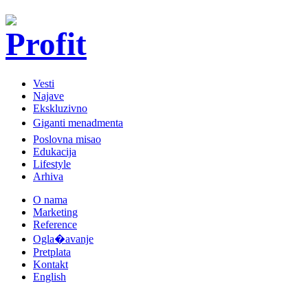
Vesti
Najave
Ekskluzivno
Giganti menadmenta
Poslovna misao
Edukacija
Lifestyle
Arhiva
O nama
Marketing
Reference
Ogla�avanje
Pretplata
Kontakt
English