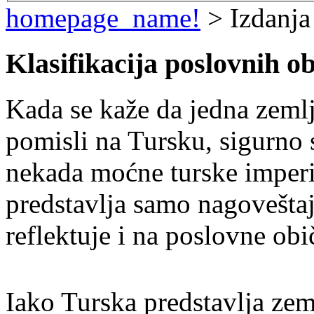
homepage_name!
> Izdanja
Klasifikacija poslovnih o
Kada se kaže da jedna zemlj
pomisli na Tursku, sigurno s
nekada moćne turske imperi
predstavlja samo nagoveštaj
reflektuje i na poslovne obi
Iako Turska predstavlja zem