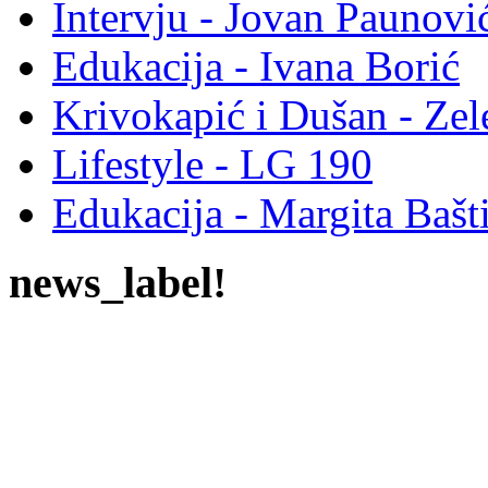
Intervju - Jovan Pauno
Edukacija - Ivana Borić
Krivokapić i Dušan - Ze
Lifestyle - LG 190
Edukacija - Margita Bašt
news_label!