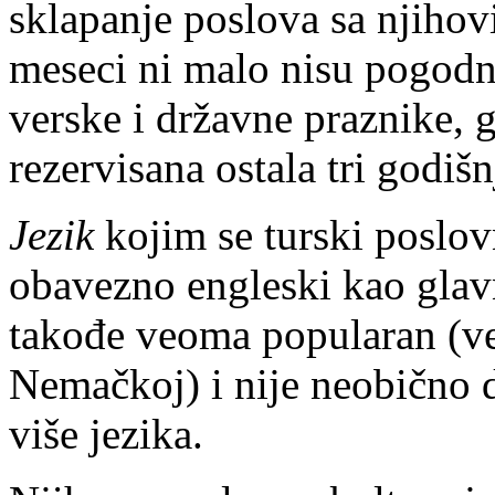
sklapanje poslova sa njihov
meseci ni malo nisu pogodno
verske i državne praznike, 
rezervisana ostala tri godiš
Jezik
kojim se turski poslovn
obavezno engleski kao glavn
takođe veoma popularan (vel
Nemačkoj) i nije neobično 
više jezika.