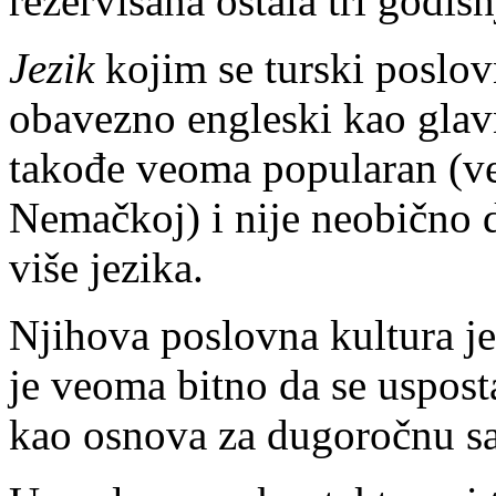
rezervisana ostala tri godiš
Jezik
kojim se turski poslovn
obavezno engleski kao glavn
takođe veoma popularan (vel
Nemačkoj) i nije neobično 
više jezika.
Njihova poslovna kultura j
je veoma bitno da se uspos
kao osnova za dugoročnu sa