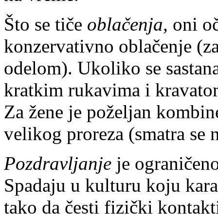
Što se tiče
oblačenja,
oni o
konzervativno oblačenje (z
odelom). Ukoliko se sastana
kratkim rukavima i kravatom
Za žene je poželjan kombine
velikog proreza (smatra se 
Pozdravljanje
je ograničeno
Spadaju u kulturu koju kara
tako da česti fizički kontakt