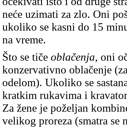
očekivati isto i od druge str
neće uzimati za zlo. Oni po
ukoliko se kasni do 15 minu
na vreme.
Što se tiče
oblačenja,
oni o
konzervativno oblačenje (z
odelom). Ukoliko se sastana
kratkim rukavima i kravatom
Za žene je poželjan kombine
velikog proreza (smatra se 