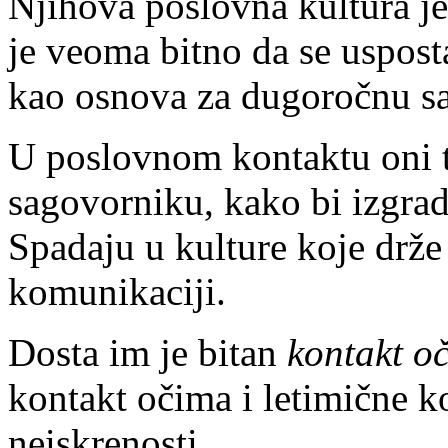
Njihova poslovna kultura j
je veoma bitno da se uspos
kao osnova za dugoročnu sa
U poslovnom kontaktu oni t
sagovorniku, kako bi izgrad
Spadaju u kulture koje drž
komunikaciji.
Dosta im je bitan
kontakt o
kontakt očima i letimične k
neiskrenosti.