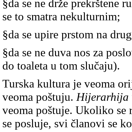
§
da se ne drže prekrštene r
se to smatra nekulturnim;
§
da se upire prstom na drug
§
da se ne duva nos za poslo
do toaleta u tom slučaju).
Turska kultura je veoma orij
veoma poštuju.
Hijerarhija
veoma poštuje. Ukoliko se r
se posluje, svi članovi se k