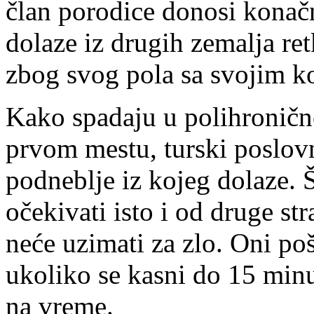
član porodice donosi kona
dolaze iz drugih zemalja re
zbog svog pola sa svojim k
Kako spadaju u polihroničn
prvom mestu, turski poslovn
podneblje iz kojeg dolaze. Š
očekivati isto i od druge str
neće uzimati za zlo. Oni po
ukoliko se kasni do 15 minu
na vreme.