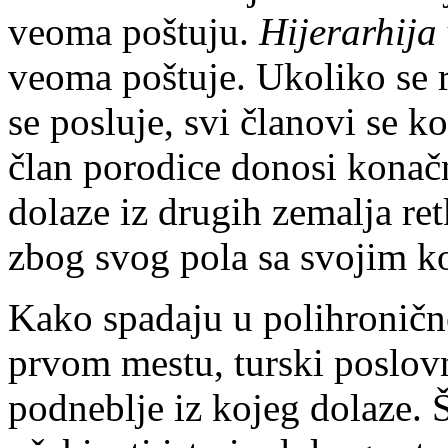
veoma poštuju.
Hijerarhija
veoma poštuje. Ukoliko se r
se posluje, svi članovi se k
član porodice donosi kona
dolaze iz drugih zemalja re
zbog svog pola sa svojim k
Kako spadaju u polihroničn
prvom mestu, turski poslovn
podneblje iz kojeg dolaze. Š