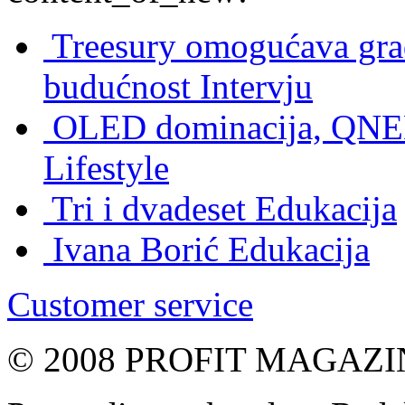
Treesury omogućava građ
budućnost
Intervju
OLED dominacija, QNED
Lifestyle
Tri i dvadeset
Edukacija
Ivana Borić
Edukacija
Customer service
© 2008 PROFIT MAGAZIN, 