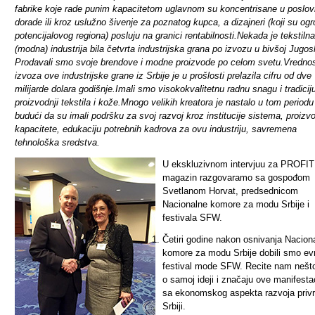
fabrike koje rade punim kapacitetom uglavnom su koncentrisane u poslo
dorade ili kroz uslužno šivenje za poznatog kupca, a dizajneri (koji su og
potencijalovog regiona) posluju na granici rentabilnosti.Nekada je tekstilna
(modna) industrija bila četvrta industrijska grana po izvozu u bivšoj Jugosl
Prodavali smo svoje brendove i modne proizvode po celom svetu.Vredno
izvoza ove industrijske grane iz Srbije je u prošlosti prelazila cifru od dve
milijarde dolara godišnje.Imali smo visokokvalitetnu radnu snagu i tradicij
proizvodnji tekstila i kože.Mnogo velikih kreatora je nastalo u tom periodu
budući da su imali podršku za svoj razvoj kroz institucije sistema, proizv
kapacitete, edukaciju potrebnih kadrova za ovu industriju, savremena
tehnološka sredstva.
U ekskluzivnom intervjuu za PROFIT
magazin razgovaramo sa gospođom
Svetlanom Horvat, predsednicom
Nacionalne komore za modu Srbije i
festivala SFW.
Četiri godine nakon osnivanja Nacion
komore za modu Srbije dobili smo ev
festival mode SFW. Recite nam nešto
o samoj ideji i značaju ove manifesta
sa ekonomskog aspekta razvoja priv
Srbiji.