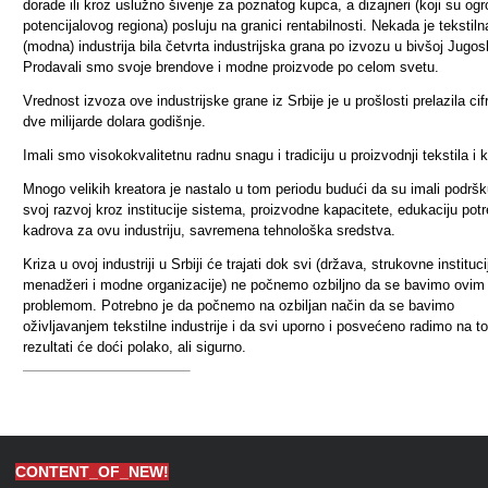
dorade ili kroz uslužno šivenje za poznatog kupca, a dizajneri (koji su og
potencijalovog regiona) posluju na granici rentabilnosti.
Nekada je tekstiln
(modna) industrija bila četvrta industrijska grana po izvozu u bivšoj Jugosl
Prodavali smo svoje brendove i modne proizvode po celom svetu.
Vrednost izvoza ove industrijske grane iz Srbije je u prošlosti prelazila cif
dve milijarde dolara godišnje.
Imali smo visokokvalitetnu radnu snagu i tradiciju u proizvodnji tekstila i 
Mnogo velikih kreatora je nastalo u tom periodu budući da su imali podrš
svoj razvoj kroz institucije sistema, proizvodne kapacitete, edukaciju pot
kadrova za ovu industriju, savremena tehnološka sredstva.
Kriza u ovoj industriji u Srbiji će trajati dok svi (država, strukovne instituci
menadžeri i modne organizacije) ne počnemo ozbiljno da se bavimo ovim
problemom. Potrebno je da počnemo na ozbiljan način da se bavimo
oživljavanjem tekstilne industrije i da svi uporno i posvećeno radimo na t
rezultati će doći polako, ali sigurno.
CONTENT_OF_NEW!