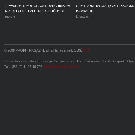
TREESURY OMOGUĆAVA GRAĐANIMA DA
OLED DOMINACIJA, QNED I XBOOM 
INVESTIRAJU U ZELENU BUDUĆNOST
INOVACIJE
Intervju
Lifestyle
© 2008 PROFIT MAGAZIN, all rights reserved. CMS:
OCP
Promedia market doo, Redakcija Profit magazina, Ulica Birčaninova br. 2, Beograd, Srbija,
Tel: +381 (0) 11 26 46 726,
info@profitmagazin.com