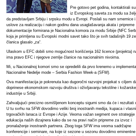
Pre gotovo pet godina, kontaktirali s
iz Evropskog saveta za modu sa žel
da predstavljam Srbiju i srpsku modu u Evropi. Poslali su nam smernice i
uslove za realizaciju i nakon godinu dana usaglašavanja akata i pripreme
dokumentacije formirana je Nacionalna komora za modu Srbije (NFC Serbi
koja je primljena su Evropski modni savet tako što je svih tadašnjih 19 z
članica glasalo „za“.
Ulaskom u EFC dobili smo mogućnost korišćenja 162 licence (projekta) n
ima pravo EFC i njegove zemlje članice na nacionalnim nivoima.
Mi, u Nacionalnoj komori smo se opredelili da prvo krenemo u implementa
Nacionalne Nedelje mode – Serbia Fashion Week-a (SFW).
Ova manifestacija je pokrenuta kao dugoročni razvojni projekat s ciljem d
doprinese ekonomskom razvoju društva i oživljavanju tekstilne i kožarske
industrije u Srbiji.
Zahvaljujući precizno osmišljenom konceptu sigurni smo da će i rezultati 
U tu svrhu na SFW dovodimo veliki broj inostranih medija, kupaca i vlasn
trgovačkih lanaca iz Evrope i Azije. Veoma važan segment ove strategije j
edukacija naših dizajnera kako da se na pravi način pripreme za izvoz i
pronalaženje inostranih partnera. Zbog toga SFW ima veoma sadržajne
konferencije i seminare, na koje iz sezone u sezonu dovodimo eminentne