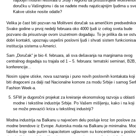
najboljih modnih festivala u Srbiji i regionu da prisustvujete Molitveno
doručku u Vašingtonu i da se nađete među najuticajnijim ljudima u sve
Kakve utiske nosite odatle?
Velika je čast biti pozvan na Molitveni doručak sa američkim predsednik
Svake godine u prvoj nedelji februara oko 4000 ljudi iz celog sveta bude
pozvano da prisustvuje ovom izuzetnom događaju. To je prilika da se ost
dobri kontakti, upoznaju uspešni poslovni ljudi i shvati sistem funkcionisa
institucija sistema u Americi.
Sam
„
Doručak
“
je bio 4. februara, ali sva dešavanja na marginama ovog
centralnog događaja su trajala od 1 – 5. februara: tematski seminari, B2B,
konferencije...
Nosim sjajne utiske, nova saznanja i puno novih poslovnih kontakata koji
biti dragoceni za dalji rad Nacionalne komore za modu Srbije i samog Ser
Fashion Week-a.
SFW je dugoročni projekat za kreiranje ekonomskog razvoja u oblasti
modne i tekstilne industrije Srbije. Po Vašem mišljenju, kako i na koji
se može prevazići kriza u tekstilnoj industriji?
Modna industrija na Balkanu u najvećem delu posluje kroz lon poslove za
modne brendove iz Evrope. Autorska moda na Balkanu je minimalna. Mo
fabrike koje rade punim kapacitetom uglavnom su koncentrisane u poslo