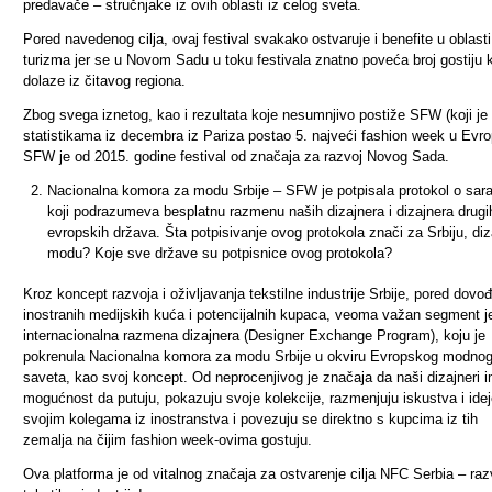
predavače – stručnjake iz ovih oblasti iz celog sveta.
Pored navedenog cilja, ovaj festival svakako ostvaruje i benefite u oblasti
turizma jer se u Novom Sadu u toku festivala znatno poveća broj gostiju k
dolaze iz čitavog regiona.
Zbog svega iznetog, kao i rezultata koje nesumnjivo postiže SFW (koji je
statistikama iz decembra iz Pariza postao 5. najveći fashion week u Evrop
SFW je od 2015. godine festival od značaja za razvoj Novog Sada.
Nacionalna komora za modu Srbije – SFW je potpisala protokol o sara
koji podrazumeva besplatnu razmenu naših dizajnera i dizajnera drugi
evropskih država. Šta potpisivanje ovog protokola znači za Srbiju, diz
modu? Koje sve države su potpisnice ovog protokola?
Kroz koncept razvoja i oživljavanja tekstilne industrije Srbije, pored dovo
inostranih medijskih kuća i potencijalnih kupaca, veoma važan segment je
internacionalna razmena dizajnera (Designer Exchange Program), koju je
pokrenula Nacionalna komora za modu Srbije u okviru Evropskog modno
saveta, kao svoj koncept. Od neprocenjivog je značaja da naši dizajneri 
mogućnost da putuju, pokazuju svoje kolekcije, razmenjuju iskustva i ide
svojim kolegama iz inostranstva i povezuju se direktno s kupcima iz tih
zemalja na čijim fashion week-ovima gostuju.
Ova platforma je od vitalnog značaja za ostvarenje cilja NFC Serbia – raz