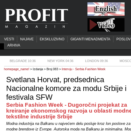
VESTI
NAJAVE
EKSKLUZIVNO
GIGANTI MENADMENTA
POSLOV
ARHIVA
BELGRADE 10:36
NEW YORK 04:36
LONDON 09:36
MOSCO
homepage_name!
> Izdanja > Broj 083 >
Intervju - Serbia Fashion Week
Svetlana Horvat, predsednica
Nacionalne komore za modu Srbije i
festivala SFW
Serbia Fashion Week - Dugoročni projekat za
kreiranje ekonomskog razvoja u oblasti modne
tekstilne industrije Srbije
Modna industrija na Balkanu u najvećem delu posluje kroz lon poslove za
modne brendove iz Evrope. Autorska moda na Balkanu je minimalna. Mo