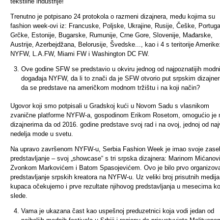
tekstilne industrije!
Trenutno je potpisano 24 protokola o razmeni dizajnera, među kojima su
fashion week-ovi iz: Francuske, Poljske, Ukrajine, Rusije, Češke, Portuga
Grčke, Estonije, Bugarske, Rumunije, Crne Gore, Slovenije, Mađarske,
Austrije, Azerbejdžana, Belorusije, Švedske..., kao i 4 s teritorije Amerike
NYFW, L.A.FW, Miami FW i Washington DC FW.
Ove godine SFW se predstavio u okviru jednog od najpoznatijih modn
događaja NYFW, da li to znači da je SFW otvorio put srpskim dizajne
da se predstave na američkom modnom tržištu i na koji način?
Ugovor koji smo potpisali u Gradskoj kući u Novom Sadu s vlasnikom
zvanične platforme NYFW-a, gospodinom Erikom Rosetom, omogućio je 
dizajnerima da od 2016. godine predstave svoj rad i na ovoj, jednoj od na
nedelja mode u svetu.
Na upravo završenom NYFW-u, Serbia Fashion Week je imao svoje zase
predstavljanje – svoj
„
showcase
“
s tri srpska dizajnera: Marinom Mićanov
Zvonkom Markovićem i Batom Spasojevićem. Ovo je bilo prvo organizov
predstavljanje srpskih kreatora na NYFW-u. Uz veliki broj prisutnih medija
kupaca očekujemo i prve rezultate njihovog predstavljanja u mesecima ko
slede.
Vama je ukazana čast kao uspešnoj preduzetnici koja vodi jedan od